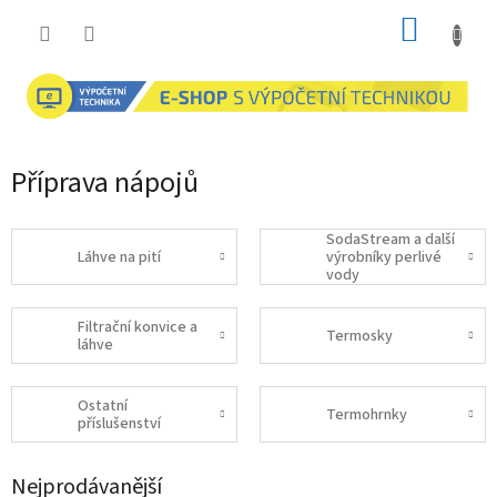
Přejít
NÁKUP
na
obsah
KOŠÍK
Příprava nápojů
SodaStream a další
Láhve na pití
výrobníky perlivé
vody
Filtrační konvice a
Termosky
láhve
Ostatní
Termohrnky
příslušenství
Nejprodávanější