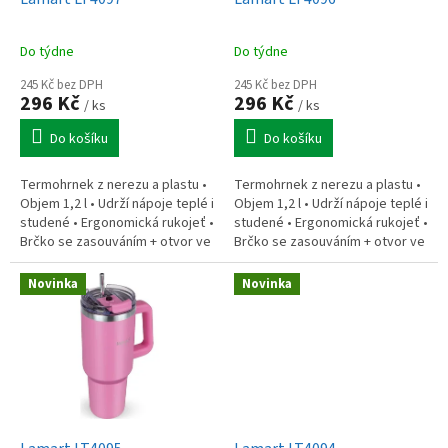
u
k
Do týdne
Do týdne
t
ů
245 Kč bez DPH
245 Kč bez DPH
296 Kč
296 Kč
/ ks
/ ks
Do košíku
Do košíku
Termohrnek z nerezu a plastu •
Termohrnek z nerezu a plastu •
Objem 1,2 l • Udrží nápoje teplé i
Objem 1,2 l • Udrží nápoje teplé i
studené • Ergonomická rukojeť •
studené • Ergonomická rukojeť •
Brčko se zasouváním + otvor ve
Brčko se zasouváním + otvor ve
víčku pro pití • Nerezová vložka
víčku pro pití • Nerezová vložka
– vysoká...
– vysoká...
Novinka
Novinka