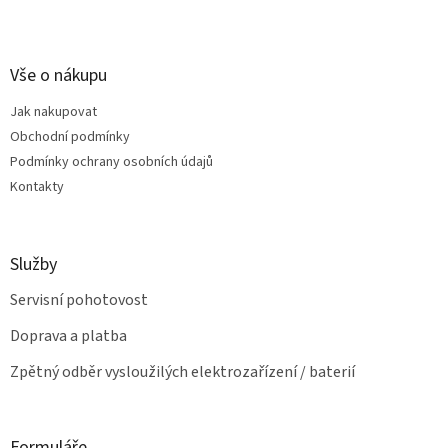
v
Z
a
á
c
á
n
í
p
í
p
a
Vše o nákupu
r
t
v
Jak nakupovat
í
k
Obchodní podmínky
y
v
Podmínky ochrany osobních údajů
ý
Kontakty
p
i
s
u
Služby
Servisní pohotovost
Doprava a platba
Zpětný odběr vysloužilých elektrozařízení / baterií
Formuláře