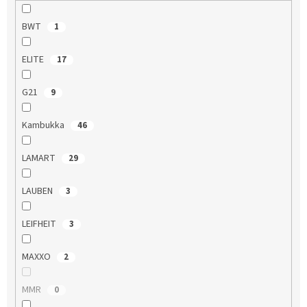
BWT
1
ELITE
17
G21
9
Kambukka
46
LAMART
29
LAUBEN
3
LEIFHEIT
3
MAXXO
2
MMR
0