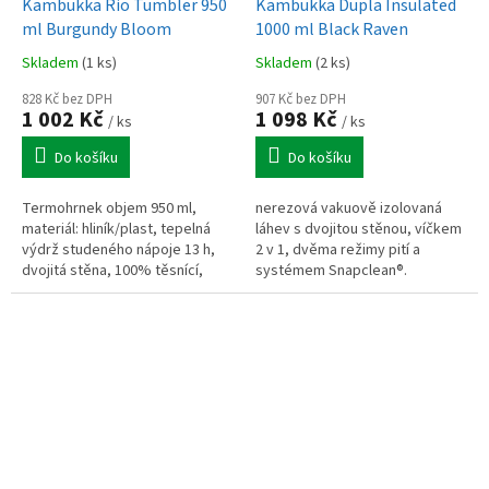
Kambukka Rio Tumbler 950
Kambukka Dupla Insulated
ml Burgundy Bloom
1000 ml Black Raven
Skladem
(1 ks)
Skladem
(2 ks)
828 Kč bez DPH
907 Kč bez DPH
1 002 Kč
1 098 Kč
/ ks
/ ks
Do košíku
Do košíku
Termohrnek objem 950 ml,
nerezová vakuově izolovaná
materiál: hliník/plast, tepelná
láhev s dvojitou stěnou, víčkem
výdrž studeného nápoje 13 h,
2 v 1, dvěma režimy pití a
dvojitá stěna, 100% těsnící,
systémem Snapclean®.
100% hermeticky uzavřené, s
Kompatibilní s víčky Kambukka,
brčkem a uchem
určená pro kompaktní a
efektivní...