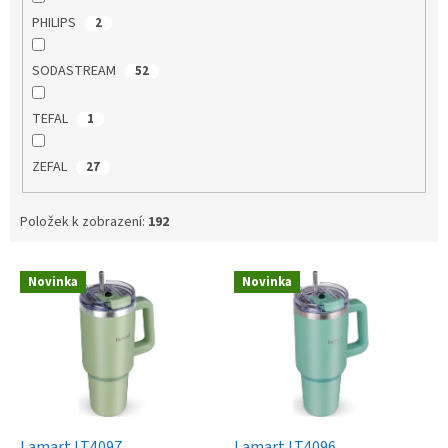
PHILIPS
2
SODASTREAM
52
TEFAL
1
ZEFAL
27
Položek k zobrazení:
192
V
Novinka
Novinka
ý
p
i
s
p
r
o
d
Lamart LT4097
Lamart LT4096