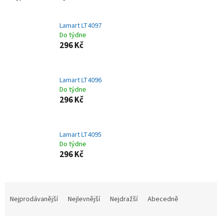
Lamart LT4097
Do týdne
296 Kč
Lamart LT4096
Do týdne
296 Kč
Lamart LT4095
Do týdne
296 Kč
Ř
a
Nejprodávanější
Nejlevnější
Nejdražší
Abecedně
z
e