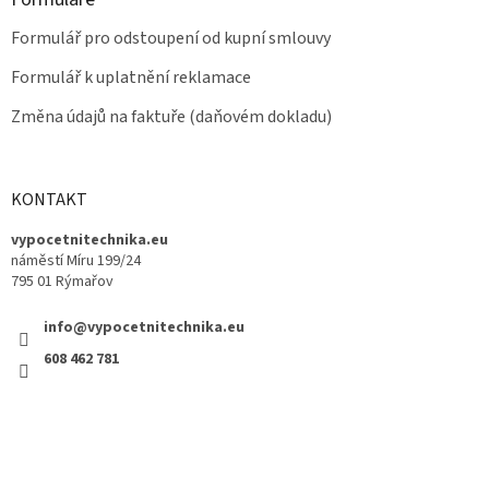
Formulář pro odstoupení od kupní smlouvy
Formulář k uplatnění reklamace
Změna údajů na faktuře (daňovém dokladu)
KONTAKT
vypocetnitechnika.eu
náměstí Míru 199/24
795 01 Rýmařov
info@vypocetnitechnika.eu
608 462 781