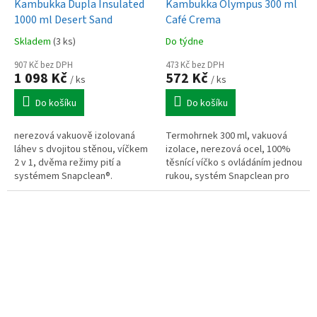
Kambukka Dupla Insulated
Kambukka Olympus 300 ml
1000 ml Desert Sand
Café Crema
Skladem
(3 ks)
Do týdne
907 Kč bez DPH
473 Kč bez DPH
1 098 Kč
572 Kč
/ ks
/ ks
Do košíku
Do košíku
nerezová vakuově izolovaná
Termohrnek 300 ml, vakuová
láhev s dvojitou stěnou, víčkem
izolace, nerezová ocel, 100%
2 v 1, dvěma režimy pití a
těsnící víčko s ovládáním jednou
systémem Snapclean®.
rukou, systém Snapclean pro
Kompatibilní s víčky Kambukka,
snadné čištění, kompaktní
určená pro kompaktní a
provedení na cesty i do práce.
efektivní...