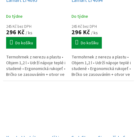
Lamart LT4095
Lamart LT4094
Do týdne
Do týdne
245 Kč bez DPH
245 Kč bez DPH
296 Kč
296 Kč
/ ks
/ ks
Do košíku
Do košíku
Termohrnek z nerezu a plastu •
Termohrnek z nerezu a plastu •
Objem 1,2 l • Udrží nápoje teplé i
Objem 1,2 l • Udrží nápoje teplé i
studené • Ergonomická rukojeť •
studené • Ergonomická rukojeť •
Brčko se zasouváním + otvor ve
Brčko se zasouváním + otvor ve
víčku pro pití • Nerezová vložka
víčku pro pití • Nerezová vložka
– vysoká...
– vysoká...