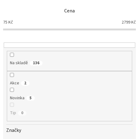
n
Cena
í
p
75
Kč
2799
Kč
r
o
d
u
k
t
Na skladě
136
ů
Akce
2
Novinka
5
Tip
0
Značky