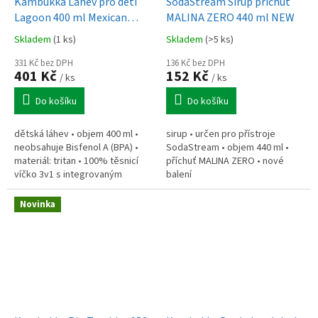
Kambukka Láhev pro děti
SodaStream Sirup příchuť
Lagoon 400 ml Mexican
MALINA ZERO 440 ml NEW
Parade
Skladem
(1 ks)
Skladem
(>5 ks)
331 Kč bez DPH
136 Kč bez DPH
401 Kč
152 Kč
/ ks
/ ks
Do košíku
Do košíku
dětská láhev • objem 400 ml •
sirup • určen pro přístroje
neobsahuje Bisfenol A (BPA) •
SodaStream • objem 440 ml •
materiál: tritan • 100% těsnicí
příchuť MALINA ZERO • nové
víčko 3v1 s integrovaným
balení
poutkem • víčko i láhev lze mýt
v myčce nádobí
Novinka