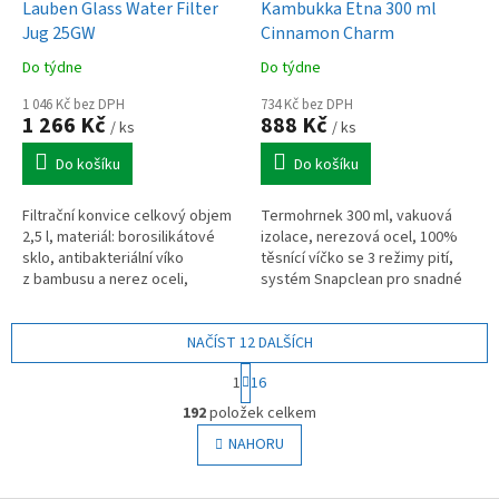
Lauben Glass Water Filter
Kambukka Etna 300 ml
Jug 25GW
Cinnamon Charm
Do týdne
Do týdne
1 046 Kč bez DPH
734 Kč bez DPH
1 266 Kč
888 Kč
/ ks
/ ks
Do košíku
Do košíku
Filtrační konvice celkový objem
Termohrnek 300 ml, vakuová
2,5 l, materiál: borosilikátové
izolace, nerezová ocel, 100%
sklo, antibakteriální víko
těsnící víčko se 3 režimy pití,
z bambusu a nerez oceli,
systém Snapclean pro snadné
prémiový design, ve vodě
čištění, kompaktní provedení
nezůstává žádná plastová
vhodné do auta i na cesty
pachuť,...
NAČÍST 12 DALŠÍCH
S
1
16
t
O
r
192
položek celkem
v
á
l
NAHORU
n
á
k
o
d