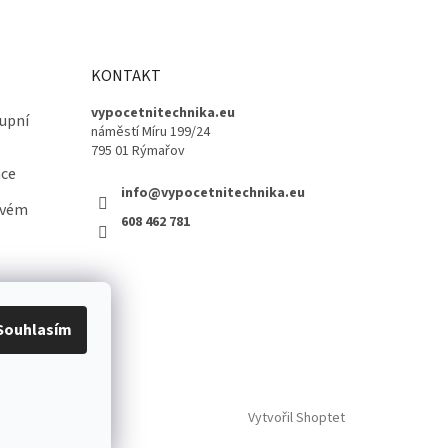
KONTAKT
vypocetnitechnika.eu
upní
náměstí Míru 199/24
795 01 Rýmařov
ace
info@vypocetnitechnika.eu
ovém
608 462 781
Souhlasím
Vytvořil Shoptet