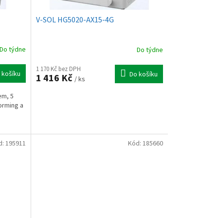
V-SOL HG5020-AX15-4G
Do týdne
Do týdne
1 170 Kč bez DPH
 košíku
Do košíku
1 416 Kč
/ ks
em, 5
orming a
d:
195911
Kód:
185660