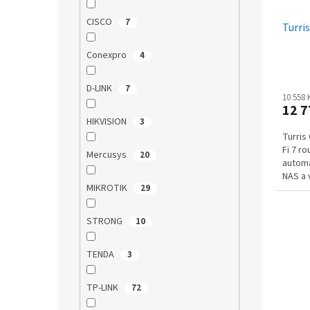
t
u
ů
CISCO
7
Turri
k
t
Conexpro
4
ů
D-LINK
7
10 558
12 7
HIKVISION
3
Turris
Fi 7 r
Mercusys
20
automa
NAS a 
MIKROTIK
29
STRONG
10
TENDA
3
TP-LINK
72