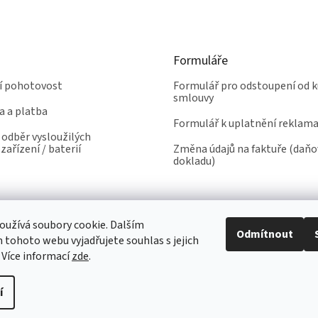
Formuláře
ní pohotovost
Formulář pro odstoupení od k
smlouvy
a a platba
Formulář k uplatnění reklam
odběr vysloužilých
zařízení / baterií
Změna údajů na faktuře (daň
dokladu)
užívá soubory cookie. Dalším
Odmítnout
tohoto webu vyjadřujete souhlas s jejich
 Více informací
zde
.
í
yhrazena.
Upravit nastavení cookies