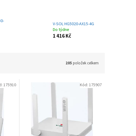
0-
V-SOL HG5020-AX15-4G
Do týdne
1 416 Kč
205
položek celkem
d:
175910
Kód:
175907