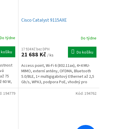
Cisco Catalyst 9115AXE
Do týdne
Do týdne
17 924 Kč bez DPH
 košíku
Do košíku
21 688 Kč
/ ks
pustnost
Access point, Wi-Fi 6 (802.11ax), 4×4 MU-
ová
MIMO, externí antény, OFDMA, Bluetooth
až 75
5.0/BLE, 1× multigigabitový Ethernet až 2,5
ž 60 W,
Gb/s, WPA3, podpora PoE, vhodný pro
prostředí s...
d:
194779
Kód:
194762