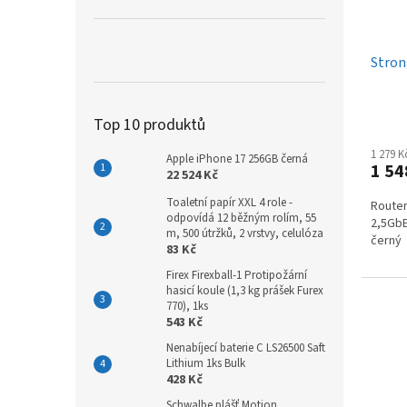
Stro
Top 10 produktů
1 279 
Apple iPhone 17 256GB černá
1 54
22 524 Kč
Toaletní papír XXL 4 role -
Router
odpovídá 12 běžným rolím, 55
2,5GbE
m, 500 útržků, 2 vrstvy, celulóza
černý
83 Kč
Firex Firexball-1 Protipožární
hasicí koule (1,3 kg prášek Furex
770), 1ks
543 Kč
Nenabíjecí baterie C LS26500 Saft
Lithium 1ks Bulk
428 Kč
Schwalbe plášť Motion