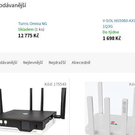
odávanější
V-SOL HG5063-AX3
Turris Omnia NG
1Q3G
Skladem
(1 ks)
Do týdne
12 775 Kč
1 698 Kč
dávanější
Nejlevnější
Nejdražší
Abecedně
Kód:
175543
Kó