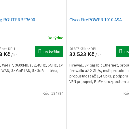
ng ROUTERBE3600
Cisco FirePOWER 1010 ASA
Do týdne
Kč bez DPH
26 887 Kč bez DPH
Do košíku
Do
8 Kč
32 533 Kč
/ ks
/ ks
, Wi-Fi 7, 3600Mb/s, 2,4GHz, 5GHz, 1×
Firewall, 8× Gigabit Ethernet, pro
 WAN, 3× GbE LAN, 5× 3dBi anténa,
firewallu až 2 Gb/s, multiprotokol
propustnost až 1,4 Gb/s, podpora 
VPN připojení, PoE+ s rozpočtem a
200GB SSD,...
Kód:
194784
Kó