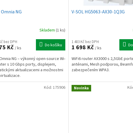
s Omnia NG
V-SOL HG5063-AX30-1Q3G
Skladem
(1 ks)
 Kč bez DPH
1 403 Kč bez DPH
Do košíku
Do
75 Kč
1 698 Kč
/ ks
/ ks
 Omnia NG – výkonný open-source Wi-
WiFi6 router AX3000 s 2,5GbE port
outer s 10 Gbps porty, displejem,
anténami, Mesh podporou, Beamf
tickými aktualizacemi a možnostmi
zabezpečením WPA3.
virtualizace.
Kód:
175906
Kó
Novinka