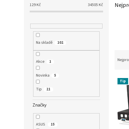
a
Nejpr
129
Kč
34505
Kč
n
e
l
Na skladě
102
Ř
a
Nejpro
Akce
1
z
e
Novinka
5
V
n
Tip
ý
í
Tip
21
p
p
i
r
s
o
Značky
p
d
r
u
o
k
ASUS
15
d