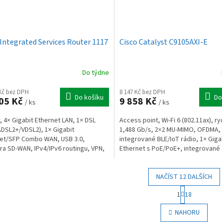
 Integrated Services Router 1117
Cisco Catalyst C9105AXI-E
Do týdne
 Kč bez DPH
8 147 Kč bez DPH
Do košíku
Do
05 Kč
9 858 Kč
/ ks
/ ks
, 4× Gigabit Ethernet LAN, 1× DSL
Access point, Wi-Fi 6 (802.11ax), ry
DSL2+/VDSL2), 1× Gigabit
1,488 Gb/s, 2×2 MU-MIMO, OFDMA,
et/SFP Combo WAN, USB 3.0,
integrované BLE/IoT rádio, 1× Giga
a SD-WAN, IPv4/IPv6 routingu, VPN,
Ethernet s PoE/PoE+, integrované
lu, WAN failover a load...
150 × 150 × 30 mm
NAČÍST 12 DALŠÍCH
S
1
18
t
O
r
v
NAHORU
á
l