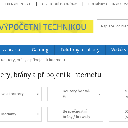
JAK NAKUPOVAT
OBCHODNÍ PODMÍNKY
PODMÍNKY OCHRANY OS
 a zahrada
Gaming
Telefony a tablety
Velké s
Routery, brány a připojení k internetu
ery, brány a připojení k internetu
Routery bez Wi-
4
Wi-Fi routery
Fi
r
Bezpečnostní
D
Modemy
brány / firewally
(