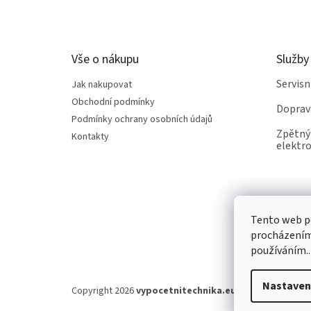
á
p
a
t
Vše o nákupu
Služby
í
Servis
Jak nakupovat
Obchodní podmínky
Doprav
Podmínky ochrany osobních údajů
Zpětný 
Kontakty
elektro
Tento web po
procházením 
používáním..
Nastaven
Copyright 2026
vypocetnitechnika.eu
. Všechna práva v