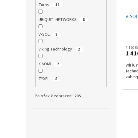
Turris
12
V-SOL
UBIQUITI NETWORKS
8
V•SOL
3
1 170 
Viking Technology
2
1 41
XIAOMI
2
WiFi6 
techno
zabez
ZYXEL
8
Položek k zobrazení:
205