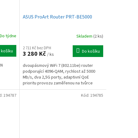
ASUS ProArt Router PRT-BE5000
Do týdne
Skladem
(2 ks)
2 711 Kč bez DPH
 košíku
Do košíku
3 280 Kč
/ ks
AN
dvoupásmový WiFi 7 (802.11be) router
podporující 4096-QAM, rychlost až 5000
Mb/s, dva 2,5G porty, adaptivní QoE
prioritu provozu zaměřenou na tvůrce
d:
194787
Kód:
194785