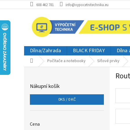
Přejít
608 462 781
info@vypocetnitechnika.eu
na
obsah
Dílna/Zahrada
BLACK FRIDAY
Dílna
Domů
Počítače a notebooky
Síťové prvky
P
Rout
o
s
Nákupní košík
t
r
0
KS /
0 KČ
a
n
n
í
Cena
p