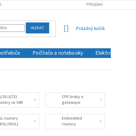
OBNÍCH ÚDAJŮ
KONTAKTY
Přihlášení
HLEDAT
NÁKUPNÍ
Prázdný košík
KOŠÍK
potřebiče
Počítače a notebooky
Elektronika a IT
G/5G (LTE)
CPE brány a
outery se SIM
gatewaye
(domácí / ISP)
SL routery
Embedded
ADSL/VDSL)
routery
(rozšiřitelné)