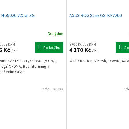
 HG5020-AX15-3G
ASUS ROG Strix GS-BE7200
Do týdne
Kč bez DPH
3 612 Kč bez DPH
Do košíku
Do
6 Kč
4 370 Kč
/ ks
/ ks
router AX1500 s rychlostí 1,5 Gb/s,
WiFi 7 Router, AiMesh, 1xWAN, 4xL
logií OFDMA, Beamforming a
pečením WPA3.
Kód:
186688
Kó