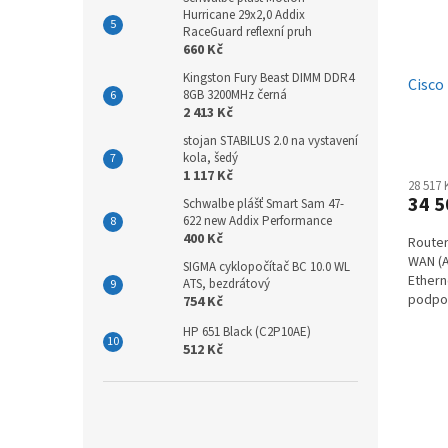
Hurricane 29x2,0 Addix
RaceGuard reflexní pruh
660 Kč
Kingston Fury Beast DIMM DDR4
Cisco
8GB 3200MHz černá
2 413 Kč
stojan STABILUS 2.0 na vystavení
kola, šedý
1 117 Kč
28 517
34 5
Schwalbe plášť Smart Sam 47-
622 new Addix Performance
400 Kč
Router
WAN (A
SIGMA cyklopočítač BC 10.0 WL
Ethern
ATS, bezdrátový
podpor
754 Kč
firewal
HP 651 Black (C2P10AE)
512 Kč