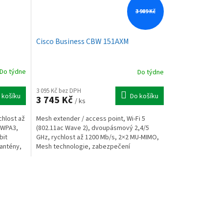
3 989 Kč
Cisco Business CBW 151AXM
Do týdne
Do týdne
3 095 Kč bez DPH
 košíku
Do košíku
3 745 Kč
/ ks
chlost až
Mesh extender / access point, Wi-Fi 5
 WPA3,
(802.11ac Wave 2), dvoupásmový 2,4/5
bit
GHz, rychlost až 1200 Mb/s, 2×2 MU-MIMO,
 antény,
Mesh technologie, zabezpečení
WPA3/WPA2, integrovaný RADIUS...