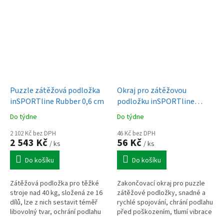
Puzzle zátěžová podložka
Okraj pro zátěžovou
inSPORTline Rubber 0,6 cm
podložku inSPORTline
Puzeko 50x50x0,5 cm -
Do týdne
Do týdne
varianta B
2 102 Kč bez DPH
46 Kč bez DPH
2 543 Kč
56 Kč
/ ks
/ ks
Do košíku
Do košíku
Zátěžová podložka pro těžké
Zakončovací okraj pro puzzle
stroje nad 40 kg, složená ze 16
zátěžové podložky, snadné a
dílů, lze z nich sestavit téměř
rychlé spojování, chrání podlahu
libovolný tvar, ochrání podlahu
před poškozením, tlumí vibrace
před poškozením a tlumí hluk.
a hluk.