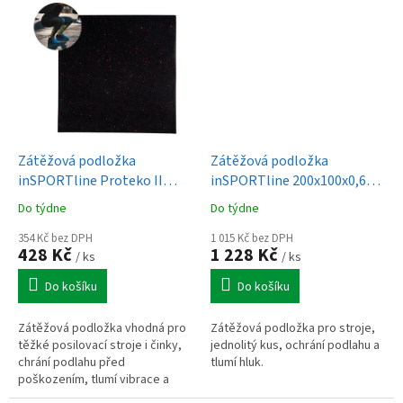
Zátěžová podložka
Zátěžová podložka
inSPORTline Proteko II
inSPORTline 200x100x0,6
50x50x3 cm
cm
Do týdne
Do týdne
354 Kč bez DPH
1 015 Kč bez DPH
428 Kč
1 228 Kč
/ ks
/ ks
Do košíku
Do košíku
Zátěžová podložka vhodná pro
Zátěžová podložka pro stroje,
těžké posilovací stroje i činky,
jednolitý kus, ochrání podlahu a
chrání podlahu před
tlumí hluk.
poškozením, tlumí vibrace a
hluk.