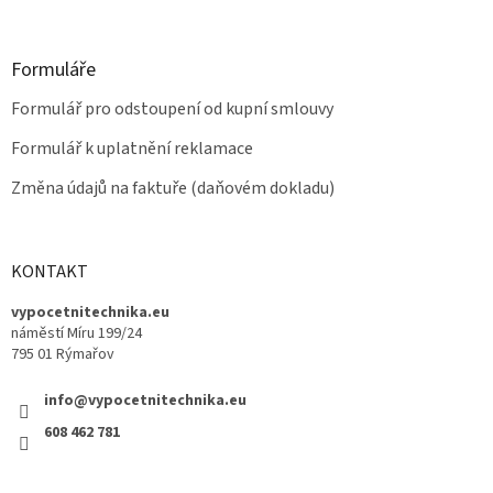
Formuláře
Formulář pro odstoupení od kupní smlouvy
Formulář k uplatnění reklamace
Změna údajů na faktuře (daňovém dokladu)
KONTAKT
vypocetnitechnika.eu
náměstí Míru 199/24
795 01 Rýmařov
info@vypocetnitechnika.eu
608 462 781