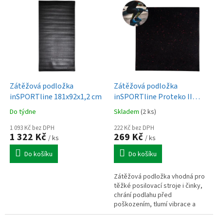
V
ý
p
i
s
p
r
o
d
Zátěžová podložka
Zátěžová podložka
u
inSPORTline 181x92x1,2 cm
inSPORTline Proteko II
k
50x50x1,5 cm
Do týdne
Skladem
(2 ks)
t
ů
1 093 Kč bez DPH
222 Kč bez DPH
1 322 Kč
269 Kč
/ ks
/ ks
Do košíku
Do košíku
Zátěžová podložka vhodná pro
těžké posilovací stroje i činky,
chrání podlahu před
poškozením, tlumí vibrace a
hluk.