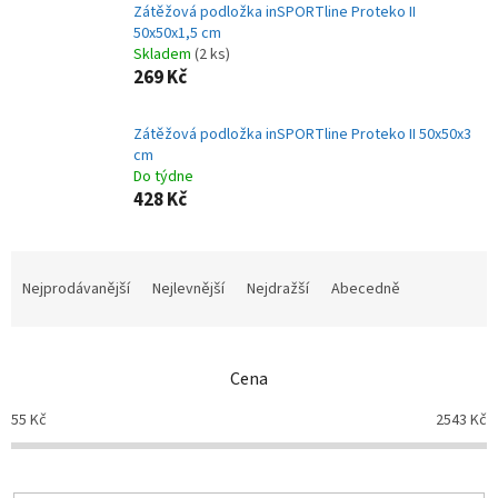
Zátěžová podložka inSPORTline Proteko II
50x50x1,5 cm
Skladem
(2 ks)
269 Kč
Zátěžová podložka inSPORTline Proteko II 50x50x3
cm
Do týdne
428 Kč
Ř
a
Nejprodávanější
Nejlevnější
Nejdražší
Abecedně
z
e
n
Cena
í
p
55
Kč
2543
Kč
r
o
d