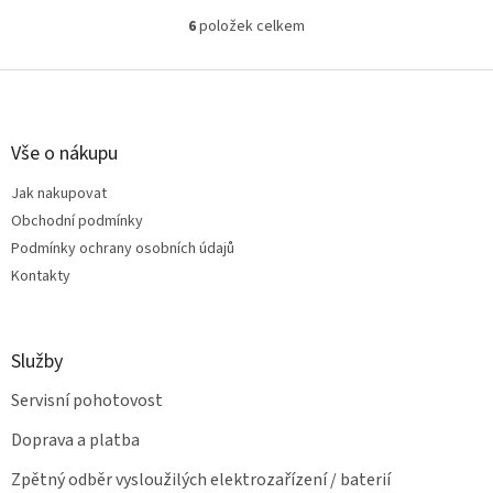
6
položek celkem
O
v
l
Z
á
á
d
p
a
a
Vše o nákupu
c
t
í
Jak nakupovat
í
p
Obchodní podmínky
r
v
Podmínky ochrany osobních údajů
k
Kontakty
y
v
ý
p
Služby
i
s
Servisní pohotovost
u
Doprava a platba
Zpětný odběr vysloužilých elektrozařízení / baterií