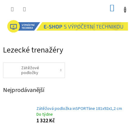
Přejít
NÁKUP
na
obsah
KOŠÍK
Lezecké trenažéry
Zátěžové
podložky
Nejprodávanější
Zátěžová podložka inSPORTline 181x92x1,2 cm
Do týdne
1 322 Kč