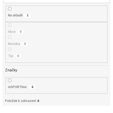
u
k
t
Na skladě
1
ů
Akce
0
Novinka
0
Tip
0
Značky
inSPORTline
6
Položek k zobrazení:
6