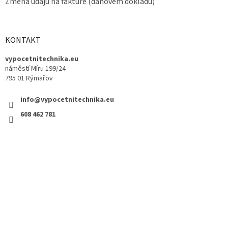
Změna údajů na faktuře (daňovém dokladu)
KONTAKT
vypocetnitechnika.eu
náměstí Míru 199/24
795 01 Rýmařov
info@vypocetnitechnika.eu
608 462 781