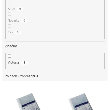
Akce
0
Novinka
0
Tip
0
Značky
Victoria
3
Položek k zobrazení:
3
V
ý
p
i
s