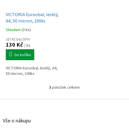
VICTORIA Euroobal, lesklý,
A4, 50 micron, 100ks
Skladem
(3 ks)
107 Kč bez DPH
130 Kč
/ ks
Do košíku
VICTORIA Euroobal, lesklý, A4,
50 micron, 100ks
3
položek celkem
O
v
l
Z
á
á
d
p
a
a
Vše o nákupu
c
t
í