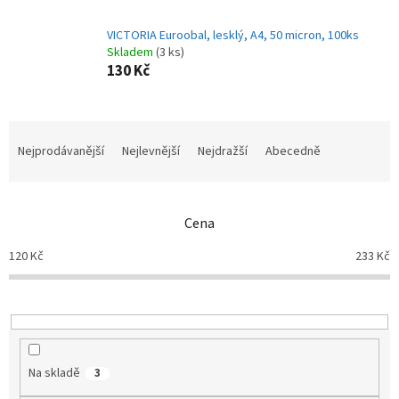
VICTORIA Euroobal, lesklý, A4, 50 micron, 100ks
Skladem
(3 ks)
130 Kč
Ř
a
Nejprodávanější
Nejlevnější
Nejdražší
Abecedně
z
e
n
Cena
í
p
120
Kč
233
Kč
r
o
d
u
k
t
Na skladě
3
ů