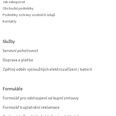
Jak nakupovat
í
p
Obchodní podmínky
r
v
Podmínky ochrany osobních údajů
k
Kontakty
y
v
ý
p
Služby
i
s
Servisní pohotovost
u
Doprava a platba
Zpětný odběr vysloužilých elektrozařízení / baterií
Formuláře
Formulář pro odstoupení od kupní smlouvy
Formulář k uplatnění reklamace