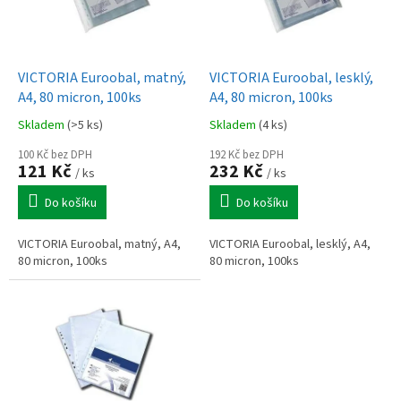
p
r
o
d
VICTORIA Euroobal, matný,
VICTORIA Euroobal, lesklý,
u
A4, 80 micron, 100ks
A4, 80 micron, 100ks
k
Skladem
(>5 ks)
Skladem
(4 ks)
t
ů
100 Kč bez DPH
192 Kč bez DPH
121 Kč
232 Kč
/ ks
/ ks
Do košíku
Do košíku
VICTORIA Euroobal, matný, A4,
VICTORIA Euroobal, lesklý, A4,
80 micron, 100ks
80 micron, 100ks