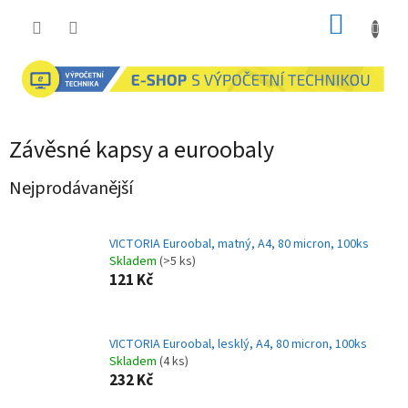
Přejít
NÁKUP
na
obsah
KOŠÍK
Závěsné kapsy a euroobaly
Nejprodávanější
VICTORIA Euroobal, matný, A4, 80 micron, 100ks
Skladem
(>5 ks)
121 Kč
VICTORIA Euroobal, lesklý, A4, 80 micron, 100ks
Skladem
(4 ks)
232 Kč