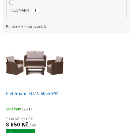
FIELDMANN
1
Položek k zobrazení:
1
V
ý
p
i
s
p
r
o
d
Fieldmann FDZN 6065-PR
u
k
Skladem
(2 ks)
t
ů
7 149 Kč bez DPH
8 650 Kč
/ ks