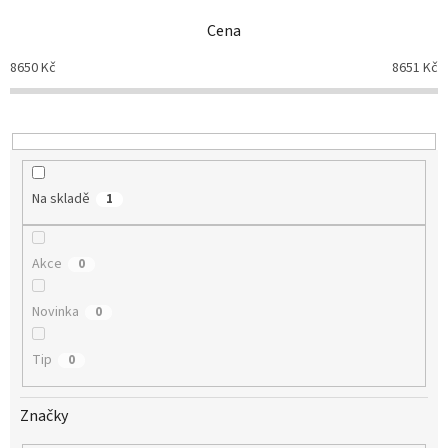
n
Cena
í
p
8650
Kč
8651
Kč
r
o
d
u
k
t
Na skladě
1
ů
Akce
0
Novinka
0
Tip
0
Značky