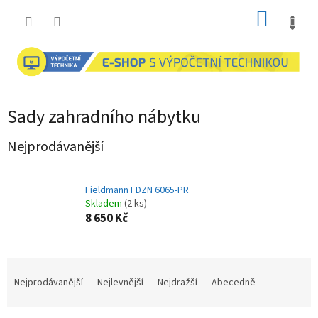
Přejít
NÁKUP
na
obsah
KOŠÍK
Sady zahradního nábytku
Nejprodávanější
Fieldmann FDZN 6065-PR
Skladem
(2 ks)
8 650 Kč
Ř
a
Nejprodávanější
Nejlevnější
Nejdražší
Abecedně
z
e