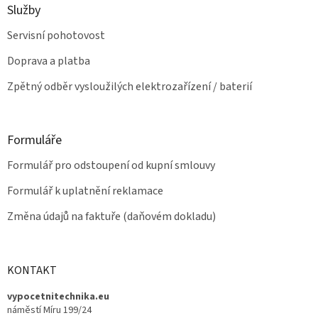
p
Služby
i
s
Servisní pohotovost
u
Doprava a platba
Zpětný odběr vysloužilých elektrozařízení / baterií
Formuláře
Formulář pro odstoupení od kupní smlouvy
Formulář k uplatnění reklamace
Změna údajů na faktuře (daňovém dokladu)
KONTAKT
vypocetnitechnika.eu
náměstí Míru 199/24