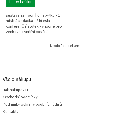
Do košíku
sestava zahradního nábytku • 2
místná sedačka • 2 křesla •
konferenční stolek • vhodné pro
venkovní i vnitřní použití •
součástí sady polštáře a
voděodolné potahy • umělý
1
položek celkem
O
ratan
v
l
Z
á
á
d
p
a
a
Vše o nákupu
c
t
í
Jak nakupovat
í
p
Obchodní podmínky
r
v
Podmínky ochrany osobních údajů
k
Kontakty
y
v
ý