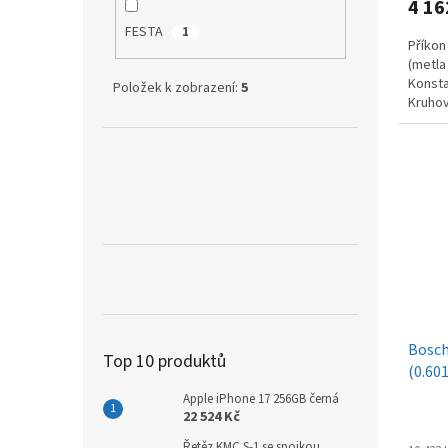
4 16
FESTA
1
Příkon
(metla
Konsta
Položek k zobrazení:
5
Kruhov
míchadl
Bosch
Top 10 produktů
(0.60
Apple iPhone 17 256GB černá
22 524 Kč
Řetěz KMC S-1 se spojkou,