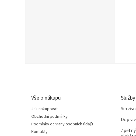
Z
á
p
a
t
Vše o nákupu
Služby
í
Servis
Jak nakupovat
Obchodní podmínky
Doprav
Podmínky ochrany osobních údajů
Zpětný 
Kontakty
elektro