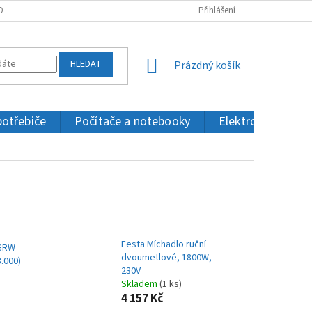
OBNÍCH ÚDAJŮ
KONTAKTY
Přihlášení
HLEDAT
NÁKUPNÍ
Prázdný košík
KOŠÍK
potřebiče
Počítače a notebooky
Elektronika a IT
Festa Míchadlo ruční
 GRW
dvoumetlové, 1800W,
3.000)
230V
Skladem
(1 ks)
4 157 Kč