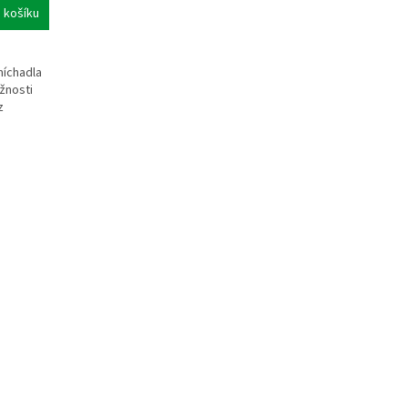
 košíku
íchadla
žnosti
z