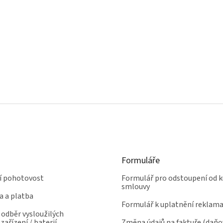
Formuláře
ní pohotovost
Formulář pro odstoupení od k
smlouvy
a a platba
Formulář k uplatnění reklam
odběr vysloužilých
zařízení / baterií
Změna údajů na faktuře (daň