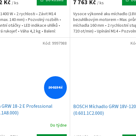
2 Kč
7 763 Kč
/ ks
/ ks
 1400 W • 2 rychlosti • Závit M14
Vysoce výkonné aku míchadlo (18V
 max. 140 mm) • Pozvolný rozběh •
bezuhlíkovým motorem • Max. prů
ntní otáčky • LED indikace uhlíků •
míchadla 160 mm • 2 rychlostní stu
á rukojeť • Váha 4,2 kg • Balení:
720 ot/min) • Upínání M14 • Pozvoln
o,...
KickBack Control...
Kód:
9997988
Kó
20 023 Kč
 GRW 18-2 E Professional
BOSCH Míchadlo GRW 18V-120
1.1A8.000)
(0.601.1C2.000)
Do týdne