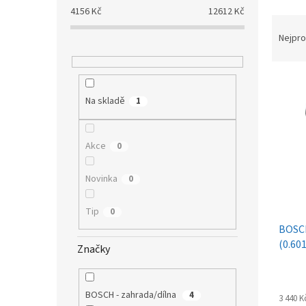
a
4156
Kč
12612
Kč
Ř
n
a
e
Nejpro
z
l
e
V
n
ý
í
Na skladě
1
p
p
i
r
s
o
Akce
0
p
d
r
u
Novinka
0
o
k
d
t
Tip
0
u
ů
BOSC
k
(0.60
t
Značky
ů
BOSCH - zahrada/dílna
4
3 440 