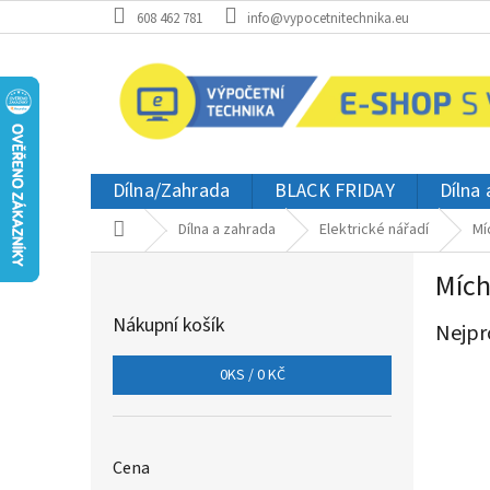
Přejít
608 462 781
info@vypocetnitechnika.eu
na
obsah
Dílna/Zahrada
BLACK FRIDAY
Dílna
Domů
Dílna a zahrada
Elektrické nářadí
Mí
P
Mích
o
s
Nákupní košík
Nejpr
t
r
0
KS /
0 KČ
a
n
n
í
Cena
p