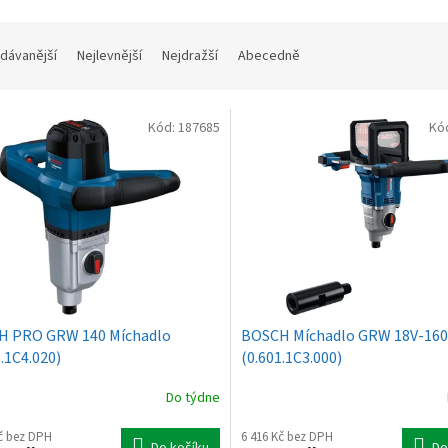
dávanější
Nejlevnější
Nejdražší
Abecedně
Kód:
187685
Kó
H PRO GRW 140 Míchadlo
BOSCH Míchadlo GRW 18V-160
1.1C4.020)
(0.601.1C3.000)
Do týdne
Kč bez DPH
6 416 Kč bez DPH
Do košíku
Do