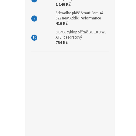
1 146 Kč
Schwalbe plášť Smart Sam 47-
622 new Addix Performance
410 Kč
SIGMA cyklopočítač BC 10.0 WL
ATS, bezdrátový
754 Kč