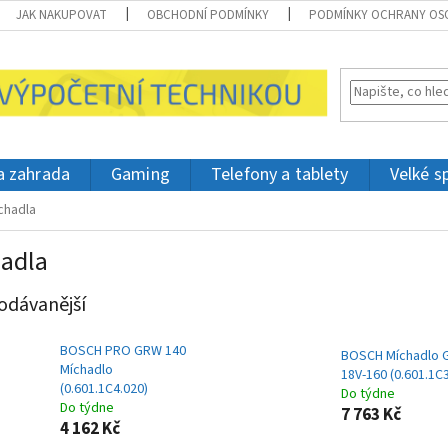
JAK NAKUPOVAT
OBCHODNÍ PODMÍNKY
PODMÍNKY OCHRANY OS
 a zahrada
Gaming
Telefony a tablety
Velké s
chadla
adla
odávanější
BOSCH PRO GRW 140
BOSCH Míchadlo
Míchadlo
18V-160 (0.601.1C
(0.601.1C4.020)
Do týdne
Do týdne
7 763 Kč
4 162 Kč