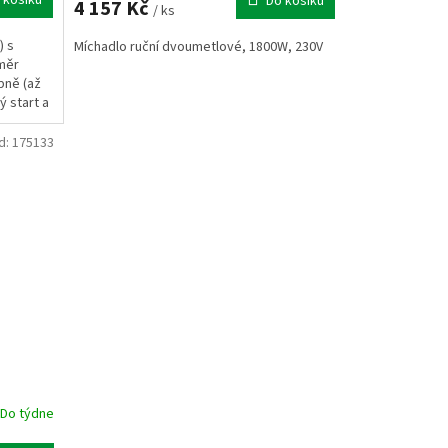
Do košíku
4 157 Kč
/ ks
) s
Míchadlo ruční dvoumetlové, 1800W, 230V
měr
pně (až
ý start a
d:
175133
Do týdne