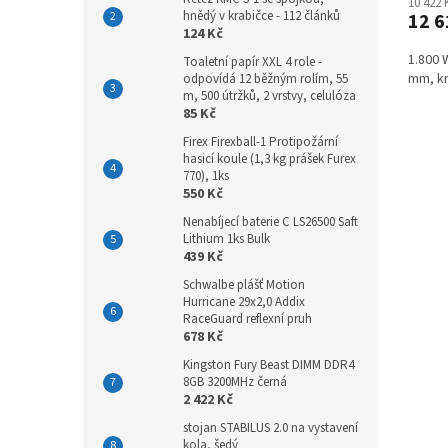
10 422
hnědý v krabičce - 112 článků
12 6
124 Kč
1.800 
Toaletní papír XXL 4 role -
mm, k
odpovídá 12 běžným rolím, 55
m, 500 útržků, 2 vrstvy, celulóza
85 Kč
Firex Firexball-1 Protipožární
hasicí koule (1,3 kg prášek Furex
770), 1ks
550 Kč
Nenabíjecí baterie C LS26500 Saft
Lithium 1ks Bulk
439 Kč
Schwalbe plášť Motion
Hurricane 29x2,0 Addix
RaceGuard reflexní pruh
678 Kč
Kingston Fury Beast DIMM DDR4
8GB 3200MHz černá
2 422 Kč
stojan STABILUS 2.0 na vystavení
kola, šedý