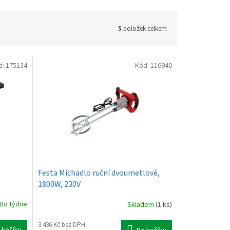
5
položek celkem
d:
175134
Kód:
116940
Festa Míchadlo ruční dvoumetlové,
1800W, 230V
Do týdne
Skladem
(1 ks)
3 436 Kč bez DPH
 košíku