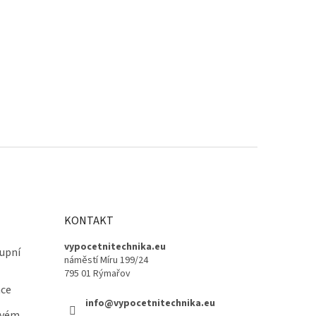
KONTAKT
vypocetnitechnika.eu
upní
náměstí Míru 199/24
795 01 Rýmařov
ace
info@vypocetnitechnika.eu
ovém