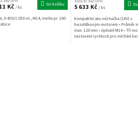
 Kč bez DPH
4 655 Kč bez DPH
Do košíku
Do
11 Kč
5 633 Kč
/ ks
/ ks
W, 0-450/1.050 ot., M14, metla pr. 160
Kompaktní aku míchačka (18V) s
rabice
bezuhlíkovým motorem • Průměr m
max. 120 mm • Upínání M14 • Tři mo
nastavení rychlosti pro míchání be
cákanců • Konstantní otáčky •...
O
v
l
á
d
a
c
í
p
r
v
k
y
v
ý