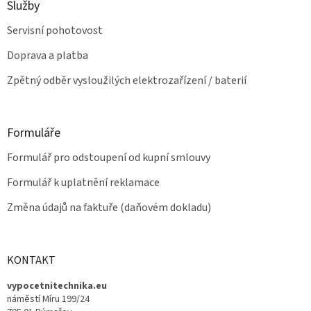
u
Služby
Servisní pohotovost
Doprava a platba
Zpětný odběr vysloužilých elektrozařízení / baterií
Formuláře
Formulář pro odstoupení od kupní smlouvy
Formulář k uplatnění reklamace
Změna údajů na faktuře (daňovém dokladu)
KONTAKT
vypocetnitechnika.eu
náměstí Míru 199/24