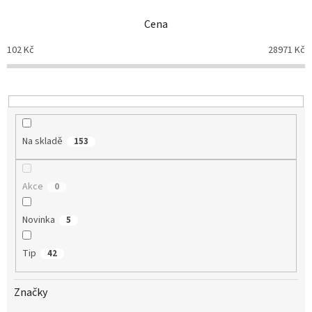
n
Cena
í
p
102
Kč
28971
Kč
r
o
d
u
k
t
Na skladě
153
ů
Akce
0
Novinka
5
Tip
42
Značky