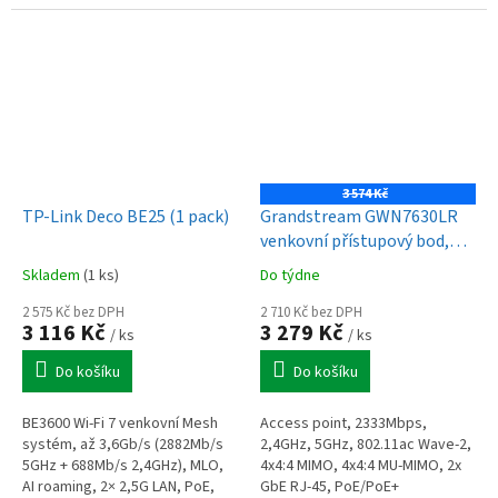
snadné nastavení Deco
WPA3 a centrální správa Omada.
3 574 Kč
TP-Link Deco BE25 (1 pack)
Grandstream GWN7630LR
venkovní přístupový bod,
Dual Band, 2x RJ45 Gbps,
Skladem
(1 ks)
Do týdne
IP66, 802.11 a/b/g/n/ac
2 575 Kč bez DPH
(Wave-2)
2 710 Kč bez DPH
3 116 Kč
3 279 Kč
/ ks
/ ks
Do košíku
Do košíku
BE3600 Wi-Fi 7 venkovní Mesh
Access point, 2333Mbps,
systém, až 3,6Gb/s (2882Mb/s
2,4GHz, 5GHz, 802.11ac Wave-2,
5GHz + 688Mb/s 2,4GHz), MLO,
4x4:4 MIMO, 4x4:4 MU-MIMO, 2x
AI roaming, 2× 2,5G LAN, PoE,
GbE RJ-45, PoE/PoE+