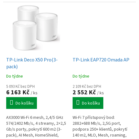
rodičovská kontrola, snadné
Operation, EasyMesh
nastavení Deco
kompatibilní, HomeShield, stolní
i...
TP-Link Deco X50 Pro(3-
TP-Link EAP720 Omada AP
pack)
Do týdne
Do týdne
5 093 Kč bez DPH
2 109 Kč bez DPH
6 163 Kč
2 552 Kč
/ ks
/ ks
Do košíku
Do košíku
AX3000 Wi-Fi 6 mesh, 2,4/5 GHz
Wi-Fi 7 přístupový bod:
574/2402 Mb/s, 4 streamy, 2×2,5
2882+688 Mb/s, 2,5G port,
Gb/s porty, pokrytí 600 m2 (3-
podpora 250+ klientů, pokrytí
pack), AI Mesh, HomeShield,
140 m2, MLO, Mesh, roaming,