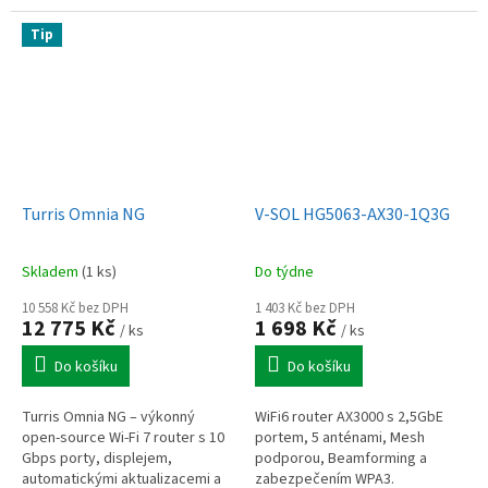
IP65, kombinovaný backhaul,
(802.3af/at), venkovní, IP66, bílý
HomeShield, rodičovská
Tip
kontrola.
Turris Omnia NG
V-SOL HG5063-AX30-1Q3G
Skladem
(1 ks)
Do týdne
10 558 Kč bez DPH
1 403 Kč bez DPH
12 775 Kč
1 698 Kč
/ ks
/ ks
Do košíku
Do košíku
Turris Omnia NG – výkonný
WiFi6 router AX3000 s 2,5GbE
open-source Wi-Fi 7 router s 10
portem, 5 anténami, Mesh
Gbps porty, displejem,
podporou, Beamforming a
automatickými aktualizacemi a
zabezpečením WPA3.