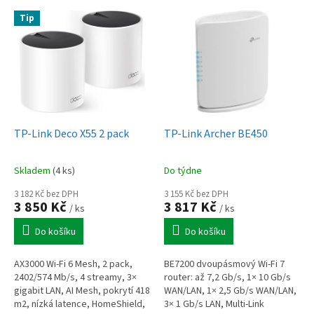
V
Tip
ý
p
i
s
p
r
o
d
TP-Link Deco X55 2 pack
TP-Link Archer BE450
u
k
Skladem
(4 ks)
Do týdne
t
ů
3 182 Kč bez DPH
3 155 Kč bez DPH
3 850 Kč
3 817 Kč
/ ks
/ ks
Do košíku
Do košíku
AX3000 Wi-Fi 6 Mesh, 2 pack,
BE7200 dvoupásmový Wi-Fi 7
2402/574 Mb/s, 4 streamy, 3×
router: až 7,2 Gb/s, 1× 10 Gb/s
gigabit LAN, AI Mesh, pokrytí 418
WAN/LAN, 1× 2,5 Gb/s WAN/LAN,
m2, nízká latence, HomeShield,
3× 1 Gb/s LAN, Multi-Link