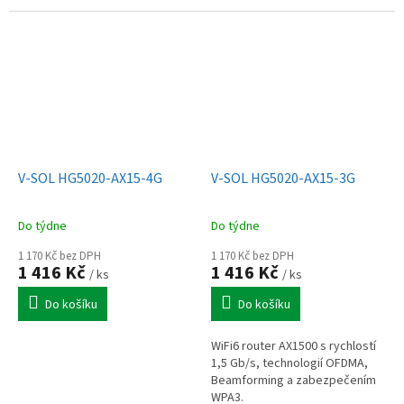
možnostmi NAS a virtualizace.
V-SOL HG5020-AX15-4G
V-SOL HG5020-AX15-3G
Do týdne
Do týdne
1 170 Kč bez DPH
1 170 Kč bez DPH
1 416 Kč
1 416 Kč
/ ks
/ ks
Do košíku
Do košíku
WiFi6 router AX1500 s rychlostí
1,5 Gb/s, technologií OFDMA,
Beamforming a zabezpečením
WPA3.