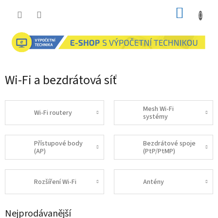
Přejít
NÁKUP
na
obsah
KOŠÍK
Wi-Fi a bezdrátová síť
Mesh Wi-Fi
Wi-Fi routery
systémy
Přístupové body
Bezdrátové spoje
(AP)
(PtP/PtMP)
Rozšíření Wi-Fi
Antény
Nejprodávanější