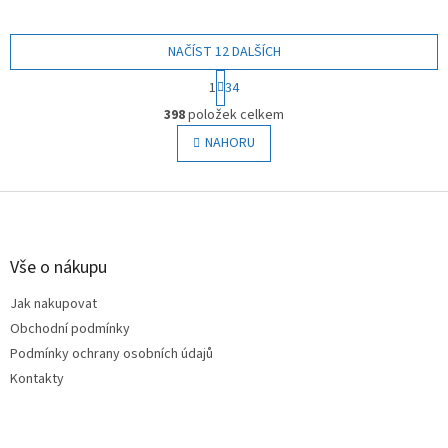
NAČÍST 12 DALŠÍCH
S
1
34
t
O
r
398
položek celkem
v
á
l
NAHORU
n
á
k
o
d
v
Z
a
á
c
á
n
í
p
í
p
a
Vše o nákupu
r
t
v
Jak nakupovat
í
k
Obchodní podmínky
y
v
Podmínky ochrany osobních údajů
ý
Kontakty
p
i
s