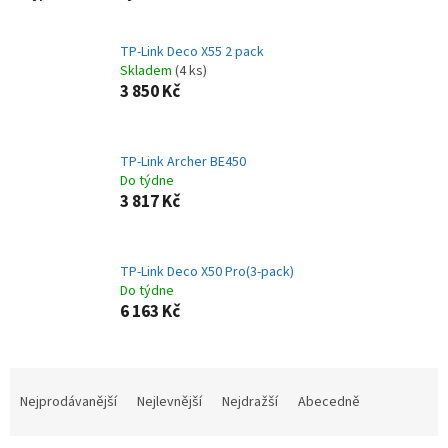
TP-Link Deco X55 2 pack
Skladem
(4 ks)
3 850 Kč
TP-Link Archer BE450
Do týdne
3 817 Kč
TP-Link Deco X50 Pro(3-pack)
Do týdne
6 163 Kč
Ř
a
Nejprodávanější
Nejlevnější
Nejdražší
Abecedně
z
e