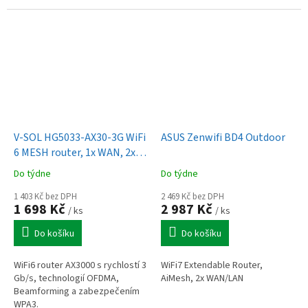
V-SOL HG5033-AX30-3G WiFi
ASUS Zenwifi BD4 Outdoor
6 MESH router, 1x WAN, 2x
LAN (3 Gbps)
Do týdne
Do týdne
1 403 Kč bez DPH
2 469 Kč bez DPH
1 698 Kč
2 987 Kč
/ ks
/ ks
Do košíku
Do košíku
WiFi6 router AX3000 s rychlostí 3
WiFi7 Extendable Router,
Gb/s, technologií OFDMA,
AiMesh, 2x WAN/LAN
Beamforming a zabezpečením
WPA3.