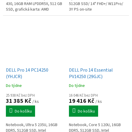
430, 16GB RAM LPDDR5X, 512 GB
512GB SSD/ 14" FHD+/ W11Pro/
SSD, grafická karta: AMD
3Y PS on-site
Radeon 840M Graphics,
podsvícená klávesnice,
webkamera s IR,...
DELL Pro 14 PC14250
DELL Pro 14 Essential
(YHJCR)
PV14250 (29GJC)
Do týdne
Do týdne
25 938 Kč bez DPH
16 046 Kč bez DPH
31 385 Kč
19 416 Kč
/ ks
/ ks
Do košíku
Do košíku
Notebook, Ultra 5 235U, 16GB
Notebook, Core 5 120U, 16GB
DDR5, 512GB SSD, Intel
DDR5, 512GB SSD, Intel