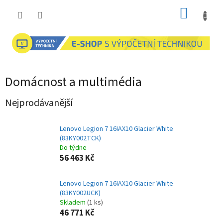
Přejít
NÁKUP
na
obsah
KOŠÍK
Domácnost a multimédia
Nejprodávanější
Lenovo Legion 7 16IAX10 Glacier White
(83KY002TCK)
Do týdne
56 463 Kč
Lenovo Legion 7 16IAX10 Glacier White
(83KY002UCK)
Skladem
(1 ks)
46 771 Kč