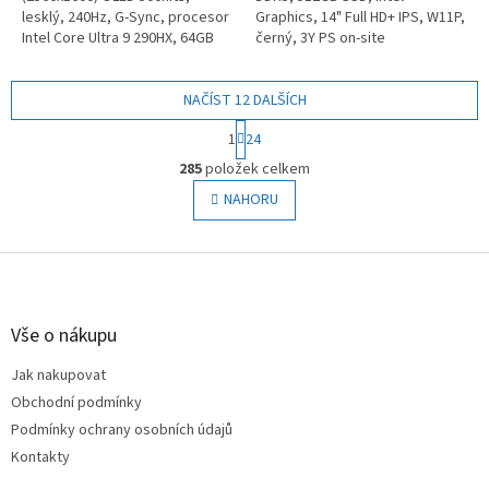
lesklý, 240Hz, G-Sync, procesor
Graphics, 14" Full HD+ IPS, W11P,
Intel Core Ultra 9 290HX, 64GB
černý, 3Y PS on-site
(2x32) DDR5, 2TB SSD M.2 2280
PCIe 5.0x4 NVMe, NVIDIA
GeForce...
NAČÍST 12 DALŠÍCH
S
1
24
t
O
r
285
položek celkem
v
á
l
NAHORU
n
á
k
o
d
v
Z
a
á
c
á
n
í
p
í
p
a
Vše o nákupu
r
t
v
Jak nakupovat
í
k
Obchodní podmínky
y
v
Podmínky ochrany osobních údajů
ý
Kontakty
p