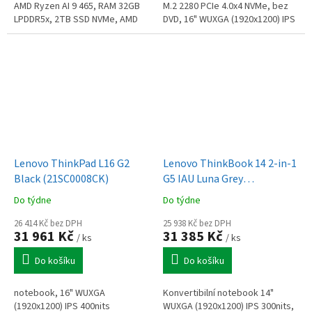
AMD Ryzen AI 9 465, RAM 32GB
M.2 2280 PCIe 4.0x4 NVMe, bez
LPDDR5x, 2TB SSD NVMe, AMD
DVD, 16" WUXGA (1920x1200) IPS
Radeon Radeon Graphics 880M,
400nits antireflex., integr. graf.,
podsvícená klávesnice,
2x Thunderbolt 4,...
copilot,...
Lenovo ThinkPad L16 G2
Lenovo ThinkBook 14 2-in-1
Black (21SC0008CK)
G5 IAU Luna Grey
(21SQ0014CK)
Do týdne
Do týdne
26 414 Kč bez DPH
25 938 Kč bez DPH
31 961 Kč
31 385 Kč
/ ks
/ ks
Do košíku
Do košíku
notebook, 16" WUXGA
Konvertibilní notebook 14"
(1920x1200) IPS 400nits
WUXGA (1920x1200) IPS 300nits,