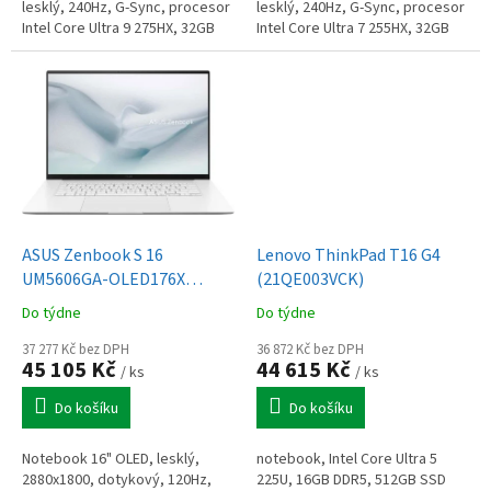
lesklý, 240Hz, G-Sync, procesor
lesklý, 240Hz, G-Sync, procesor
Intel Core Ultra 9 275HX, 32GB
Intel Core Ultra 7 255HX, 32GB
(2x16GB SO-DIMM DDR5-5600), 2x
(2x16GB SO-DIMM DDR5-5600),
1TB SSD M.2 2242 PCIe 4.0x4...
1TB SSD M.2 2242 PCIe 4.0x4
NVMe,...
ASUS Zenbook S 16
Lenovo ThinkPad T16 G4
UM5606GA-OLED176X
(21QE003VCK)
Scandinavian White
Do týdne
Do týdne
37 277 Kč bez DPH
36 872 Kč bez DPH
45 105 Kč
44 615 Kč
/ ks
/ ks
Do košíku
Do košíku
Notebook 16" OLED, lesklý,
notebook, Intel Core Ultra 5
2880x1800, dotykový, 120Hz,
225U, 16GB DDR5, 512GB SSD