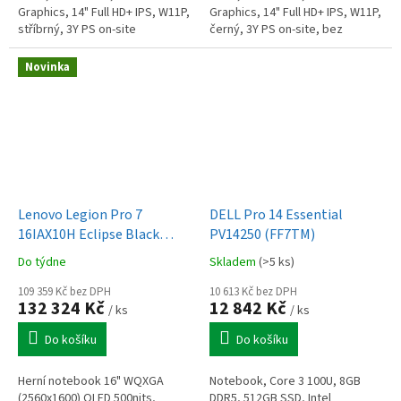
Graphics, 14" Full HD+ IPS, W11P,
Graphics, 14" Full HD+ IPS, W11P,
stříbrný, 3Y PS on-site
černý, 3Y PS on-site, bez
adaptéru
Novinka
Lenovo Legion Pro 7
DELL Pro 14 Essential
16IAX10H Eclipse Black
PV14250 (FF7TM)
(83F500R5CK)
Do týdne
Skladem
(>5 ks)
109 359 Kč bez DPH
10 613 Kč bez DPH
132 324 Kč
12 842 Kč
/ ks
/ ks
Do košíku
Do košíku
Herní notebook 16" WQXGA
Notebook, Core 3 100U, 8GB
(2560x1600) OLED 500nits,
DDR5, 512GB SSD, Intel