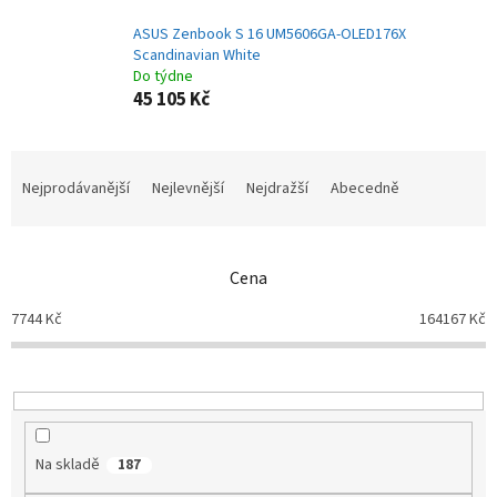
ASUS Zenbook S 16 UM5606GA-OLED176X
Scandinavian White
Do týdne
45 105 Kč
Ř
a
Nejprodávanější
Nejlevnější
Nejdražší
Abecedně
z
e
n
Cena
í
p
7744
Kč
164167
Kč
r
o
d
u
k
t
Na skladě
187
ů