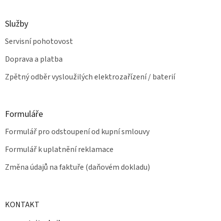
i
s
u
Služby
Servisní pohotovost
Doprava a platba
Zpětný odběr vysloužilých elektrozařízení / baterií
Formuláře
Formulář pro odstoupení od kupní smlouvy
Formulář k uplatnění reklamace
Změna údajů na faktuře (daňovém dokladu)
KONTAKT