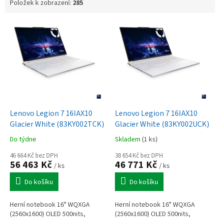
Položek k zobrazení:
285
V
ý
p
i
s
p
r
o
d
Lenovo Legion 7 16IAX10
Lenovo Legion 7 16IAX10
u
Glacier White (83KY002TCK)
Glacier White (83KY002UCK)
k
Do týdne
Skladem
(1 ks)
t
ů
46 664 Kč bez DPH
38 654 Kč bez DPH
56 463 Kč
46 771 Kč
/ ks
/ ks
Do košíku
Do košíku
Herní notebook 16" WQXGA
Herní notebook 16" WQXGA
(2560x1600) OLED 500nits,
(2560x1600) OLED 500nits,