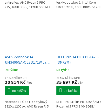
antireflex, AMD Ryzen 5 PRO
lesklý, dotykový, Intel Core
215, 16GB DDR5, 512GB SSD M.2
Ultra 5 225U, 16GB DDR5, 512GB
2280 PCIe 4.0x4 NVMe, integr.
SSD M.2 2242 PCIe 4.0x4 NVMe,
graf. AMD Radeon 740M,
integr. graf., 1.64kg,...
Thunderbolt 4, aku...
ASUS Zenbook 14
DELL Pro 14 Plus PB14255
UM3406GA-OLED171W Jade
(3MX7M)
Black
Do týdne
Do týdne
17 202 Kč bez DPH
29 502 Kč bez DPH
20 814 Kč
35 697 Kč
/ ks
/ ks
Do košíku
Do košíku
Notebook 14" OLED dotykový
DELL Pro 14 Plus PB14255/ AMD
1920 x 1200 px, AMD Ryzen AI 5
Ryzen AI 5 PRO 340/ 16GB/