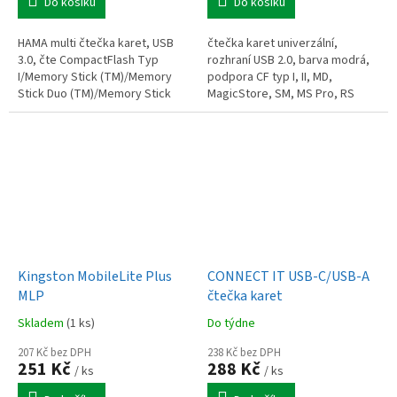
Do košíku
Do košíku
HAMA multi čtečka karet, USB
čtečka karet univerzální,
3.0, čte CompactFlash Typ
rozhraní USB 2.0, barva modrá,
I/Memory Stick (TM)/Memory
podpora CF typ I, II, MD,
Stick Duo (TM)/Memory Stick
MagicStore, SM, MS Pro, RS
Pro (TM)/Memory Stick Pro
MMC, SD, xD, MS Duo
Duo...
Kingston MobileLite Plus
CONNECT IT USB-C/USB-A
MLP
čtečka karet
Skladem
(1 ks)
Do týdne
207 Kč bez DPH
238 Kč bez DPH
251 Kč
288 Kč
/ ks
/ ks