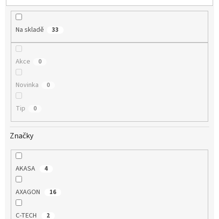
u
k
t
Na skladě
33
ů
Akce
0
Novinka
0
Tip
0
Značky
AKASA
4
AXAGON
16
C-TECH
2