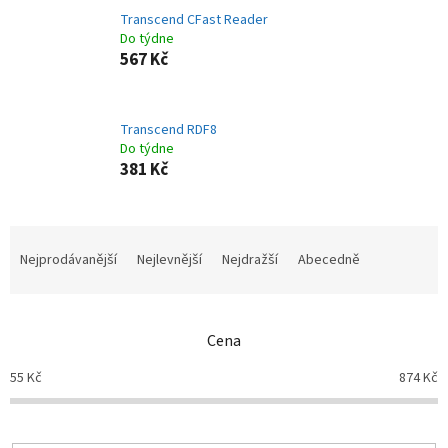
Transcend CFast Reader
Do týdne
567 Kč
Transcend RDF8
Do týdne
381 Kč
Ř
a
Nejprodávanější
Nejlevnější
Nejdražší
Abecedně
z
e
n
Cena
í
p
55
Kč
874
Kč
r
o
d