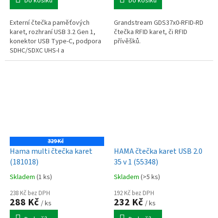
Do košíku
Do košíku
Externí čtečka paměťových
Grandstream GDS37x0-RFID-RD
karet, rozhraní USB 3.2 Gen 1,
čtečka RFID karet, či RFID
konektor USB Type-C, podpora
přívěšků.
SDHC/SDXC UHS-I a
microSDHC/microSDXC UHS-I,
sloty SD a microSD, kompatibilní
s Android,...
329 Kč
Hama multi čtečka karet
HAMA čtečka karet USB 2.0
(181018)
35 v 1 (55348)
Skladem
(1 ks)
Skladem
(>5 ks)
238 Kč bez DPH
192 Kč bez DPH
288 Kč
232 Kč
/ ks
/ ks