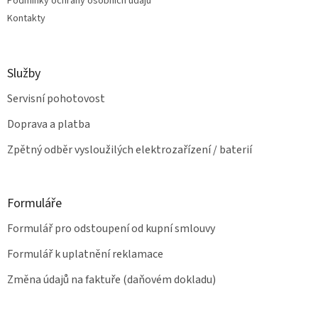
v
Podmínky ochrany osobních údajů
ý
Kontakty
p
i
s
u
Služby
Servisní pohotovost
Doprava a platba
Zpětný odběr vysloužilých elektrozařízení / baterií
Formuláře
Formulář pro odstoupení od kupní smlouvy
Formulář k uplatnění reklamace
Změna údajů na faktuře (daňovém dokladu)