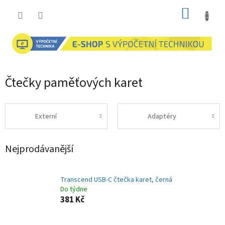
Přejít
NÁKUP
na
obsah
KOŠÍK
Čtečky paměťových karet
Externí
Adaptéry
Nejprodávanější
Transcend USB-C čtečka karet, černá
Do týdne
381 Kč