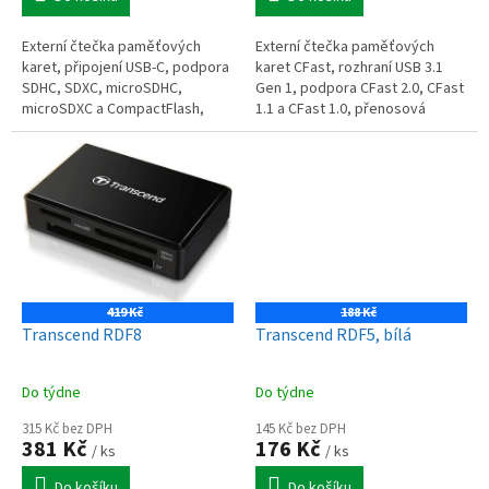
Externí čtečka paměťových
Externí čtečka paměťových
karet, připojení USB-C, podpora
karet CFast, rozhraní USB 3.1
SDHC, SDXC, microSDHC,
Gen 1, podpora CFast 2.0, CFast
microSDXC a CompactFlash,
1.1 a CFast 1.0, přenosová
podpora UHS-I a UDMA7,
rychlost až 500 MB/s, zpětná
kompaktní provedení, rychlý
kompatibilita s USB 2.0, LED...
přenos dat, černé...
419 Kč
188 Kč
Transcend RDF8
Transcend RDF5, bílá
Do týdne
Do týdne
315 Kč bez DPH
145 Kč bez DPH
381 Kč
176 Kč
/ ks
/ ks
Do košíku
Do košíku