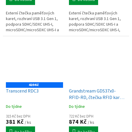
Externí čtečka paměťových
Externí čtečka paměťových
karet, rozhraní USB 3.1 Gen 1,
karet, rozhraní USB 3.1 Gen 1,
podpora SDHC/SDXC UHS-I,
podpora SDHC/SDXC UHS-I a
microSDHC/microSDXC UHS-I a
microSDHC/microSDXC UHS-I,
CompactFlash UDMA7, sloty SD,
přímé připojení přes USB Type-
microSD a CompactFlash, LED
A, LED indikace přenosu dat,...
indikace...
419 Kč
Transcend RDC3
Grandstream GDS37x0-
RFID-RD, čtečka RFID karet,
nebo RFID přívěsků k
Do týdne
Do týdne
vrátníku GDS3710
315 Kč bez DPH
722 Kč bez DPH
381 Kč
874 Kč
/ ks
/ ks