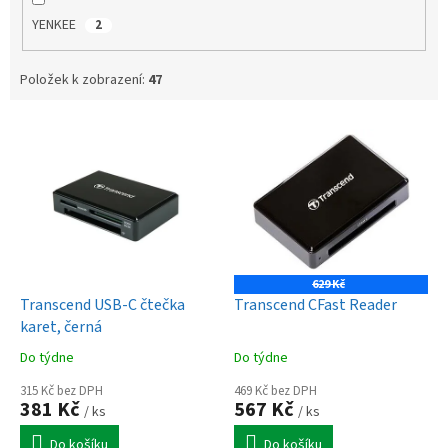
YENKEE
2
Položek k zobrazení:
47
V
ý
p
i
s
p
r
o
629 Kč
d
Transcend USB-C čtečka
Transcend CFast Reader
u
karet, černá
k
Do týdne
Do týdne
t
ů
315 Kč bez DPH
469 Kč bez DPH
381 Kč
567 Kč
/ ks
/ ks
Do košíku
Do košíku