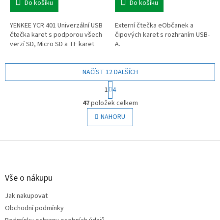
Do košíku
Do košíku
YENKEE YCR 401 Univerzální USB
Externí čtečka eObčanek a
čtečka karet s podporou všech
čipových karet s rozhraním USB-
verzí SD, Micro SD a TF karet
A.
NAČÍST 12 DALŠÍCH
S
1
4
t
O
r
47
položek celkem
v
á
l
NAHORU
n
á
k
o
d
v
Z
a
á
c
á
n
í
p
í
p
a
Vše o nákupu
r
t
v
Jak nakupovat
í
k
Obchodní podmínky
y