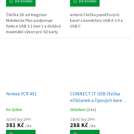
Do košíku
Do košíku
Čtečka SD od Kingston
externí čtečka paměťových
MobileLite Plus podporuje
karet s konektory USB-A 3.0 a
funkce USB 3.2 Gen 1 a dodává
USB-C
maximální výkon pro SD karty
podporojící UHS-II a je zpětně
kompatibilní pro SD karty
podporující...
Yenkee YCR 401
CONNECT IT USB čtečka
eObčanek a čipových karet,
černá
Do týdne
Skladem
(2 ks)
315 Kč bez DPH
238 Kč bez DPH
381 Kč
288 Kč
/ ks
/ ks