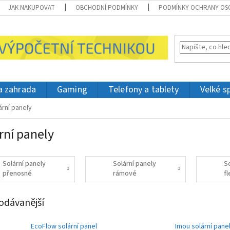
JAK NAKUPOVAT
OBCHODNÍ PODMÍNKY
PODMÍNKY OCHRANY OS
 a zahrada
Gaming
Telefony a tablety
Velké s
ární panely
rní panely
Solární panely
Solární panely
S
přenosné
rámové
fl
odávanější
EcoFlow solární panel
Imou solární pane