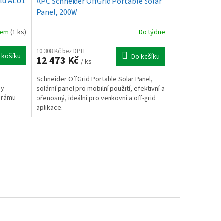
elu ALU1
APC Schneider OffGrid Portable Solar
Panel, 200W
dem
(1 ks)
Do týdne
10 308 Kč bez DPH
 košíku
Do košíku
12 473 Kč
/ ks
Schneider OffGrid Portable Solar Panel,
dy
solární panel pro mobilní použití, efektivní a
u rámu
přenosný, ideální pro venkovní a off-grid
aplikace.