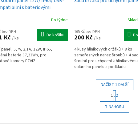
 solární panel 12W/ IP65/ USB-
Sada držáků pro uchycení pan
mpatibilní s bateriovými
rami EZVIZ
Do týdne
Skla
Kč bez DPH
165 Kč bez DPH
Do košíku
Do
1 Kč
200 Kč
/ ks
/ ks
 panel, 5,7V, 2,1A, 12W, IP65,
4 kusy hliníkových držáků + 8 ks
ěná baterie 37,23Wh, pro
samořezných nerez šroubů + 4 sa
átové kamery EZVIZ
šroubů pro uchycení k hliníkovém
solárního panelu a podkladu
NAČÍST 1 DALŠÍ
S
1
2
t
O
r
v
NAHORU
á
l
n
á
k
d
o
a
v
c
á