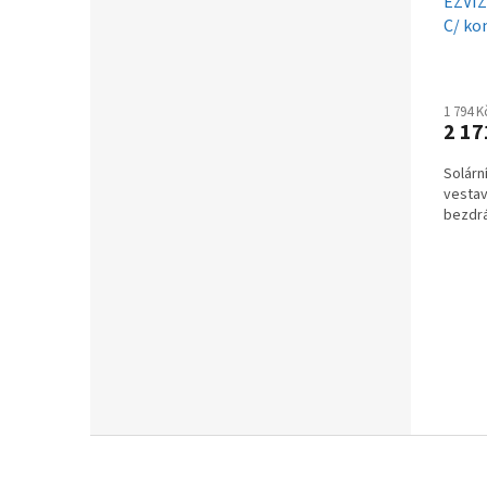
EZVIZ
C/ ko
kame
1 794 
2 17
Solární
vestav
bezdr
Z
á