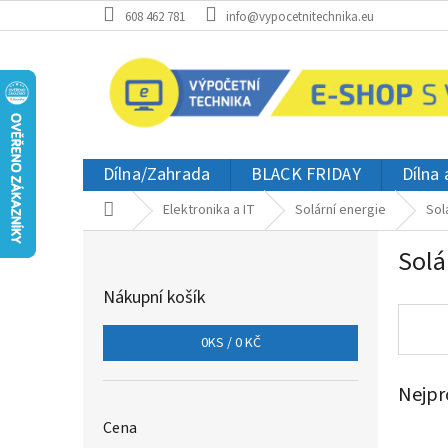
Přejít
608 462 781
info@vypocetnitechnika.eu
na
obsah
Dílna/Zahrada
BLACK FRIDAY
Dílna
Domů
Elektronika a IT
Solární energie
Sol
P
Solá
o
s
Nákupní košík
t
r
0
KS /
0 KČ
a
n
Nejpr
n
í
Cena
p