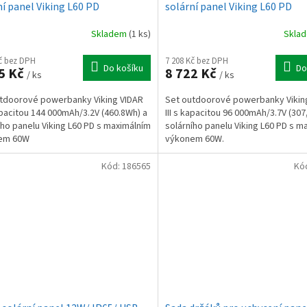
ní panel Viking L60 PD
solární panel Viking L60 PD
Skladem
(1 ks)
Skla
Kč bez DPH
7 208 Kč bez DPH
Do košíku
Do
5 Kč
8 722 Kč
/ ks
/ ks
tdoorové powerbanky Viking VIDAR
Set outdoorové powerbanky Vikin
apacitou 144 000mAh/3.2V (460.8Wh) a
III s kapacitou 96 000mAh/3.7V (307
ího panelu Viking L60 PD s maximálním
solárního panelu Viking L60 PD s m
em 60W
výkonem 60W.
Kód:
186565
Kó