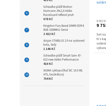
439 Kč
solár
Schwalbe plášť Motion
Hurricane 29x2,0 Addix
RaceGuard reflexní pruh
678 Kč
8 062 
9 75
Kingston Fury Beast DIMM DDR4
8GB 3200MHz černá
2 422 Kč
Set ou
IV s k
stojan STABILUS 2.0 na vystavení
solárn
kola, šedý
výkon
1 146 Kč
Schwalbe plášť Smart Sam 47-
622 new Addix Performance
410 Kč
SIGMA cyklopočítač BC 10.0 WL
ATS, bezdrátový
754 Kč