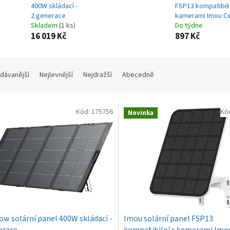
400W skládací -
FSP13 kompatibiln
2.generace
kamerami Imou Ce
Skladem
(1 ks)
Do týdne
16 019 Kč
897 Kč
dávanější
Nejlevnější
Nejdražší
Abecedně
Kód:
175756
Kó
Novinka
ow solární panel 400W skládací -
Imou solární panel FSP13
erace
kompatibilní s kamerami Imou