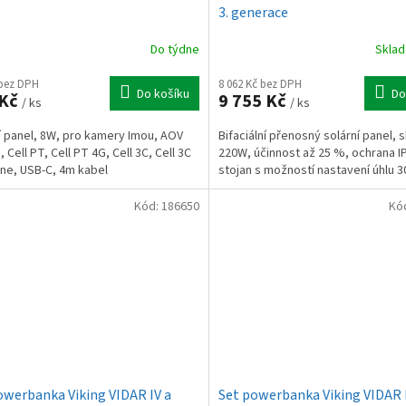
3. generace
Do týdne
Skla
 bez DPH
8 062 Kč bez DPH
Do košíku
Do
 Kč
9 755 Kč
/ ks
/ ks
í panel, 8W, pro kamery Imou, AOV
Bifaciální přenosný solární panel, s
 Cell PT, Cell PT 4G, Cell 3C, Cell 3C
220W, účinnost až 25 %, ochrana I
 One, USB-C, 4m kabel
stojan s možností nastavení úhlu 3
Kód:
186650
Kó
owerbanka Viking VIDAR IV a
Set powerbanka Viking VIDAR I