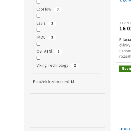
t
ů
EcoFlow
3
13 239
Ezviz
2
16 0
IMOU
3
Bifaciá
články
ochran
OSTATNÍ
1
rozsah
Viking Technology
2
Novi
Položek k zobrazení:
13
Imou 