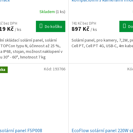
PT
Skladem
(1 ks)
 Kč bez DPH
741 Kč bez DPH
Do košíku
Do
19 Kč
897 Kč
/ ks
/ ks
lní skládací solární panel, solární
Solární panel, pro kamery, 7,2W, p
 TOPCon typu N, účinnost až 25 %,
Cell PT, Cell PT 4G, USB-C, 4m kab
a IP68, stojan, možnost naklopení v
u 30° - 60°, hmotnost 7 kg
Kód:
193766
Kó
nka
solární panel FSP008
EcoFlow solární panel 220W sk