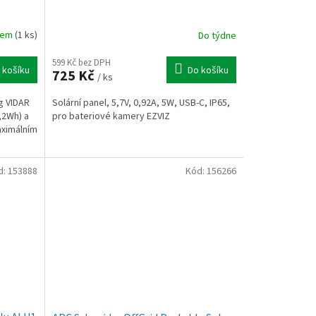
dem
(1 ks)
Do týdne
599 Kč bez DPH
 košíku
Do košíku
725 Kč
/ ks
g VIDAR
Solární panel, 5,7V, 0,92A, 5W, USB-C, IP65,
,2Wh) a
pro bateriové kamery EZVIZ
aximálním
d:
153888
Kód:
156266