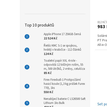
812 Kč
Top 10 produktů
983
Apple iPhone 17 256GB černá
Solárn
22 524 Kč
PT Pro,
All in
Řetěz KMC S-1 se spojkou,
hnědý v krabičce - 112 článků
124 Kč
Toaletní papír XXL 4 role -
odpovídá 12 běžným rolím, 55
m, 500 útržků, 2 vrstvy, celulóza
85 Kč
Firex Firexball-1 Protipožární
hasicí koule (1,3 kg prášek Furex
770), 1ks
550 Kč
Nenabíjecí baterie C LS26500 Saft
Lithium 1ks Bulk
Set p