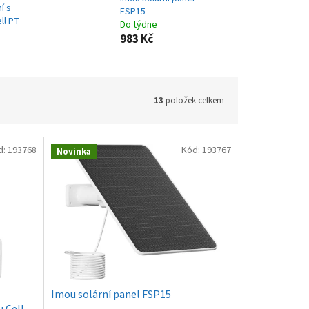
í s
FSP15
ll PT
Do týdne
983 Kč
13
položek celkem
d:
193768
Kód:
193767
Novinka
Imou solární panel FSP15
 Cell