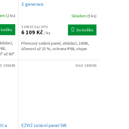
3. generace
dem
(2 ks)
Skladem
(5 ks)
5 049 Kč bez DPH
 košíku
Do košíku
6 109 Kč
/ ks
kládací,
Přenosný solární panel, skládací, 160W,
P68,
účinnost až 25 %, ochrana IP68, stojan
0° až 60°
d:
186648
Kód:
186566
II a
EZVIZ solární panel 5W