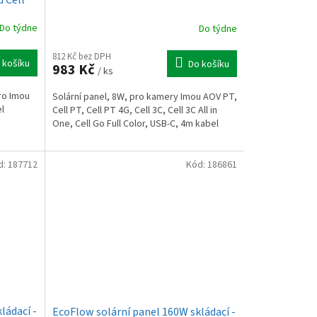
Do týdne
Do týdne
812 Kč bez DPH
 košíku
Do košíku
983 Kč
/ ks
ro Imou
Solární panel, 8W, pro kamery Imou AOV PT,
el
Cell PT, Cell PT 4G, Cell 3C, Cell 3C All in
One, Cell Go Full Color, USB-C, 4m kabel
d:
187712
Kód:
186861
ládací -
EcoFlow solární panel 160W skládací -