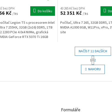
 Kč bez DPH
43 265 Kč bez DPH
Do košíku
Do
56 Kč
52 351 Kč
/ ks
/ ks
počítač Legion T5 s procesorem Intel
Počítač, Ultra 7 265, 32GB DDR5, 1
ltra 7 255HX, 32GB (2x16) DDR5, 1TB
NVIDIA A1000 8GB, W11Pro, vPro, 3
2 2280 PCIe 4.0x4 NVMe, grafická
site
NVIDIA GeForce RTX 5070 Ti 16GB
 850W...
NAČÍST 11 DALŠÍCH
S
1
2
t
O
r
v
NAHORU
á
l
n
á
k
d
o
a
v
c
á
í
n
p
í
r
Formuláře
v