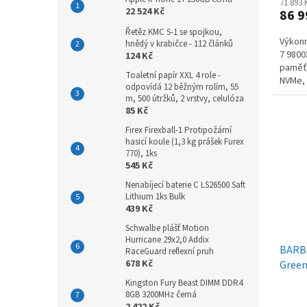
71 893
22 524 Kč
86 9
Řetěz KMC S-1 se spojkou,
Výkonn
hnědý v krabičce - 112 článků
7 9800
124 Kč
paměť
Toaletní papír XXL 4 role -
NVMe, 
odpovídá 12 běžným rolím, 55
16GB, W
m, 500 útržků, 2 vrstvy, celulóza
85 Kč
Firex Firexball-1 Protipožární
hasicí koule (1,3 kg prášek Furex
770), 1ks
545 Kč
Nenabíjecí baterie C LS26500 Saft
Lithium 1ks Bulk
439 Kč
Schwalbe plášť Motion
Hurricane 29x2,0 Addix
BARB
RaceGuard reflexní pruh
678 Kč
Gree
Kingston Fury Beast DIMM DDR4
8GB 3200MHz černá
2 422 Kč