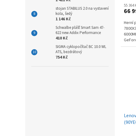
55 364
stojan STABILUS 2.0 na vystavení
66 9
kola, šedý
1 146 Kč
Herní 
Schwalbe plášť Smart Sam 47-
7800X
622 new Addix Performance
6000MH
410 Kč
GeForc
11 Ho
SIGMA cyklopočítač BC 10.0 WL
ATS, bezdrátový
754 Kč
Lenov
(90Y