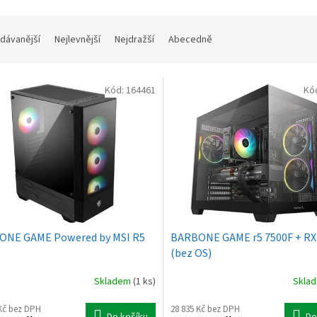
dávanější
Nejlevnější
Nejdražší
Abecedně
Kód:
164461
Kó
ONE GAME Powered by MSI R5
BARBONE GAME r5 7500F + RX
(bez OS)
Skladem
(1 ks)
Skla
 Kč bez DPH
28 835 Kč bez DPH
Do košíku
Do