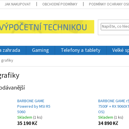
JAK NAKUPOVAT
OBCHODNÍ PODMÍNKY
PODMÍNKY OCHRANY OS
 a zahrada
Gaming
Telefony a tablety
Velké s
 grafiky
grafiky
odávanější
BARBONE GAME
BARBONE GAME r
Powered by MSI R5
7500F + RX 9060X
5060
OS)
Skladem
(1 ks)
Skladem
(1 ks)
35 190 Kč
34 890 Kč