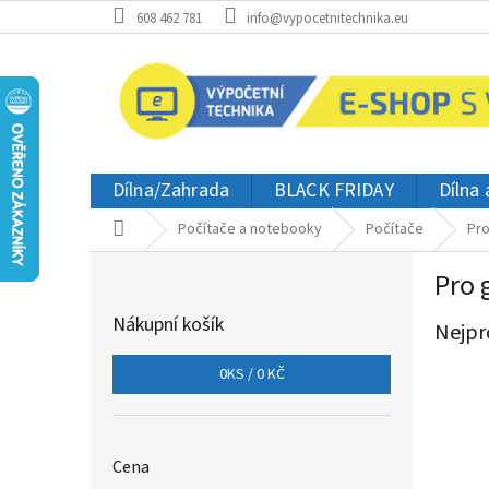
Přejít
608 462 781
info@vypocetnitechnika.eu
na
obsah
Dílna/Zahrada
BLACK FRIDAY
Dílna
Domů
Počítače a notebooky
Počítače
Pro
P
Pro 
o
s
Nákupní košík
Nejpr
t
r
0
KS /
0 KČ
a
n
n
í
Cena
p