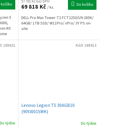
57 701 Kč bez DPH
 košíku
Do košíku
69 818 Kč
/ ks
Ryzen 5
DELL Pro Max Tower T2 FCT2250/U9-285K/
6000,
64GB/ 1TB SSD/ W11Pro/ vPro/ 3Y PS on-
eon RX
site
Home
d:
188421
Kód:
188413
Lenovo Legion T5 30AGB10
(90YJ001SMK)
Do týdne
Do týdne