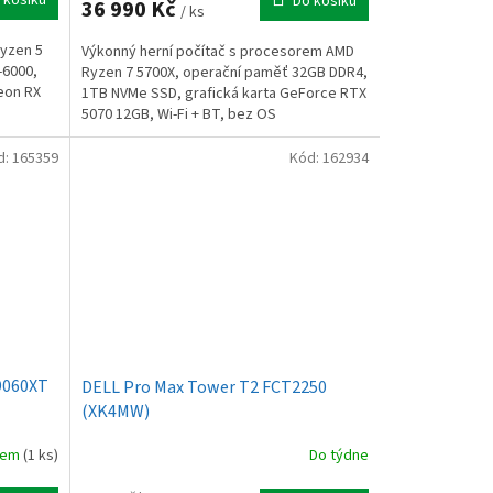
Do košíku
36 990 Kč
/ ks
Ryzen 5
Výkonný herní počítač s procesorem AMD
-6000,
Ryzen 7 5700X, operační paměť 32GB DDR4,
eon RX
1TB NVMe SSD, grafická karta GeForce RTX
5070 12GB, Wi-Fi + BT, bez OS
d:
165359
Kód:
162934
9060XT
DELL Pro Max Tower T2 FCT2250
(XK4MW)
dem
(1 ks)
Do týdne