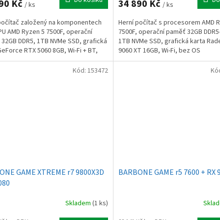
90 Kč
34 890 Kč
/ ks
/ ks
počítač založený na komponentech
Herní počítač s procesorem AMD 
PU AMD Ryzen 5 7500F, operační
7500F, operační paměť 32GB DDR5
32GB DDR5, 1TB NVMe SSD, grafická
1TB NVMe SSD, grafická karta Rad
GeForce RTX 5060 8GB, Wi-Fi + BT,
9060 XT 16GB, Wi-Fi, bez OS
ws 11 Home
Kód:
153472
Kó
ONE GAME XTREME r7 9800X3D
BARBONE GAME r5 7600 + RX 
080
Skladem
(1 ks)
Skla