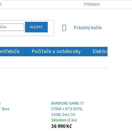
OBNÍCH ÚDAJŮ
KONTAKTY
Přihlášení
HLEDAT
NÁKUPNÍ
Prázdný košík
KOŠÍK
potřebiče
Počítače a notebooky
Elektronika a IT
5
BARBONE GAME r7
T (bez
5700X + RTX 5070,
32GB, bez OS
Skladem
(1 ks)
36 990 Kč