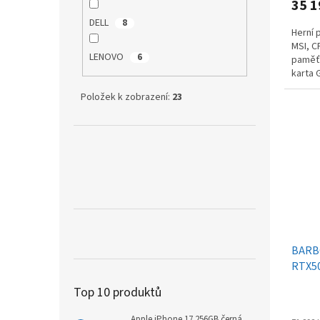
35 1
DELL
8
Herní 
MSI, C
LENOVO
6
paměť 
karta 
Windo
Položek k zobrazení:
23
BARB
RTX5
Top 10 produktů
Apple iPhone 17 256GB černá