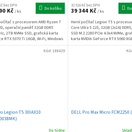
 Kč bez DPH
32 516 Kč bez DPH
Do košíku
Do
90 Kč
39 344 Kč
/ ks
/ ks
počítač s procesorem AMD Ryzen 7
Herní počítač Legion T5 s proceso
3D, operační paměť 32GB DDR5
Core Ultra 5 225, 32GB (2x16) DDR5
z, 2TB NVMe SSD, grafická karta
SSD M.2 2280 PCIe 4.0x4 NVMe, gra
e RTX 5070 Ti 16GB, Wi-Fi, Windows
karta NVIDIA GeForce RTX 5060 8G
me
500W zdroj,...
Kód:
188429
Kó
o Legion T5 30IAX10
DELL Pro Max Micro FCM2250 
E0038MK)
Do týdne
Skla