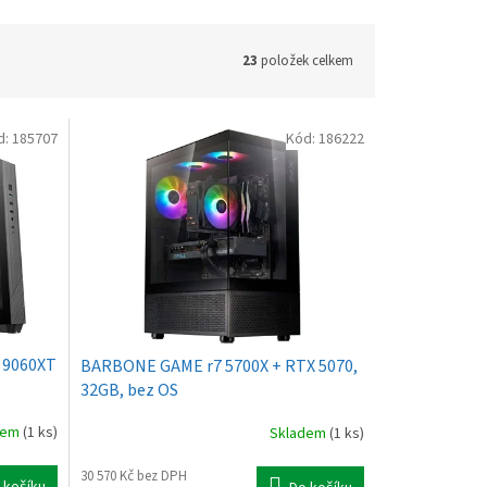
23
položek celkem
d:
185707
Kód:
186222
 9060XT
BARBONE GAME r7 5700X + RTX 5070,
32GB, bez OS
dem
(1 ks)
Skladem
(1 ks)
30 570 Kč bez DPH
 košíku