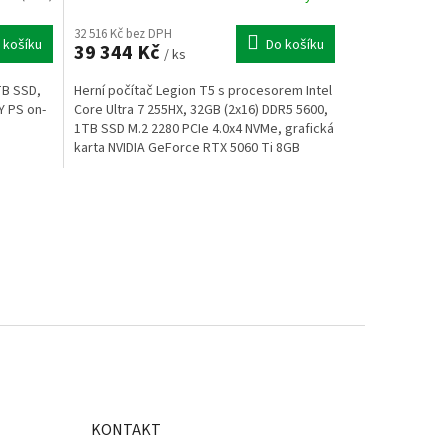
32 516 Kč bez DPH
 košíku
Do košíku
39 344 Kč
/ ks
TB SSD,
Herní počítač Legion T5 s procesorem Intel
Y PS on-
Core Ultra 7 255HX, 32GB (2x16) DDR5 5600,
1TB SSD M.2 2280 PCIe 4.0x4 NVMe, grafická
karta NVIDIA GeForce RTX 5060 Ti 8GB
GDDR6, 500W...
KONTAKT