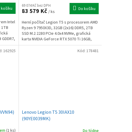
69 074 Kč bez DPH
 košíku
Do košíku
83 579 Kč
/ ks
rem Intel
Herní počítač Legion T5 s procesorem AMD
, 1TB
Ryzen 9 7950X3D, 32GB (2x16) DDR5, 2TB
fická
SSD M.2 2280 PCIe 4.0x4 NVMe, grafická
B GDDR7,
karta NVIDIA GeForce RTX 5070 Ti 16GB,
850W zdroj, Wi-Fi...
d:
162925
Kód:
178481
(VVN94)
Lenovo Legion T5 30IAX10
(90YE0039MK)
dem
(1 ks)
Do týdne