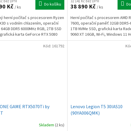
 Kč bez DPH
32 141 Kč bez DPH
Do košíku
Do
90 Kč
38 890 Kč
/ ks
/ ks
ý herní počítač s procesorem Ryzen
Herní počítač s procesorem AMD 
X3D s vodním chlazením, operační
7600, operační paměť 32GB DDR5-
 64GB DDR5 6000MHz RGB, 2TB SSD
1TB NVMe SSD, grafická karta Rad
grafická karta GeForce RTX 5080
9060 XT 16GB, Wi-Fi, Windows 11 
iFi, BT,...
Kód:
161792
Kó
ONE GAME RTX5070Ti by
Lenovo Legion T5 30IAS10
nT
(90YA006QMK)
Skladem
(2 ks)