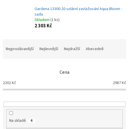
Gardena 13300-20 solární zavlažování Aqua Bloom -
sada
Skladem
(1 ks)
2 303 Kč
Ř
a
Nejprodávanější
Nejlevnější
Nejdražší
Abecedně
z
e
n
Cena
í
p
2302
Kč
2987
Kč
r
o
d
u
k
t
Na skladě
4
ů