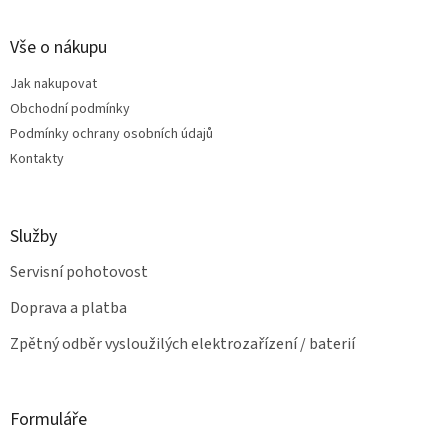
á
d
p
a
a
Vše o nákupu
c
t
í
Jak nakupovat
í
p
Obchodní podmínky
r
v
Podmínky ochrany osobních údajů
k
Kontakty
y
v
ý
p
Služby
i
s
Servisní pohotovost
u
Doprava a platba
Zpětný odběr vysloužilých elektrozařízení / baterií
Formuláře