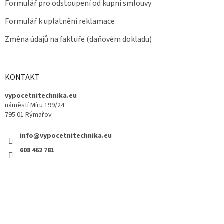
Formulář pro odstoupení od kupní smlouvy
Formulář k uplatnění reklamace
Změna údajů na faktuře (daňovém dokladu)
KONTAKT
vypocetnitechnika.eu
náměstí Míru 199/24
795 01 Rýmařov
info@vypocetnitechnika.eu
608 462 781