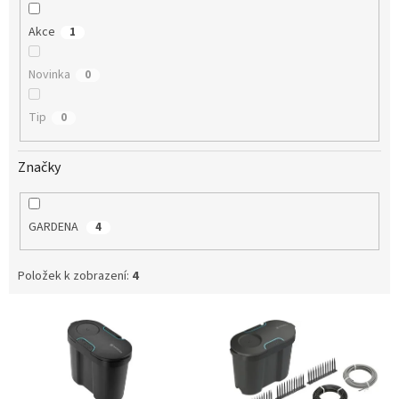
Akce
1
Novinka
0
Tip
0
Značky
GARDENA
4
Položek k zobrazení:
4
V
ý
p
i
s