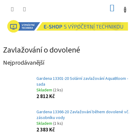
Přejít
NÁKUP
na
obsah
KOŠÍK
Zavlažování o dovolené
Nejprodávanější
Gardena 13301-20 Solární zavlažování AquaBloom -
sada
Skladem
(2 ks)
2 812 Kč
Gardena 13366-20 Zavlažování během dovolené vč.
zásobníku vody
Skladem
(1 ks)
2 383 Kč