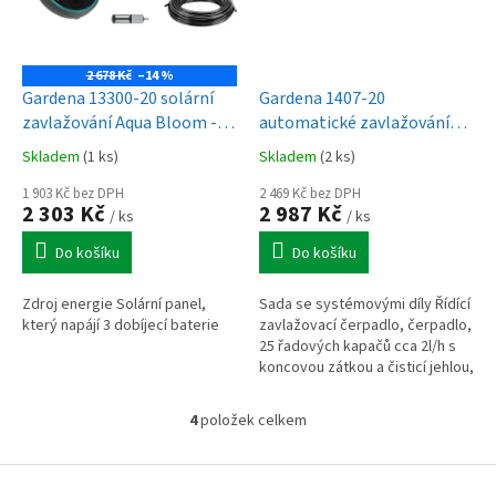
2 678 Kč
–14 %
Gardena 13300-20 solární
Gardena 1407-20
zavlažování Aqua Bloom -
automatické zavlažování
sada
pro 5-6 m květinových
Skladem
(1 ks)
Skladem
(2 ks)
truhlíků
1 903 Kč bez DPH
2 469 Kč bez DPH
2 303 Kč
2 987 Kč
/ ks
/ ks
Do košíku
Do košíku
Zdroj energie Solární panel,
Sada se systémovými díly Řídící
který napájí 3 dobíjecí baterie
zavlažovací čerpadlo, čerpadlo,
25 řadových kapačů cca 2l/h s
koncovou zátkou a čisticí jehlou,
10 m rozdělovací trubky 4.6 mm,
15 držáků trubky,...
4
položek celkem
O
v
l
Z
á