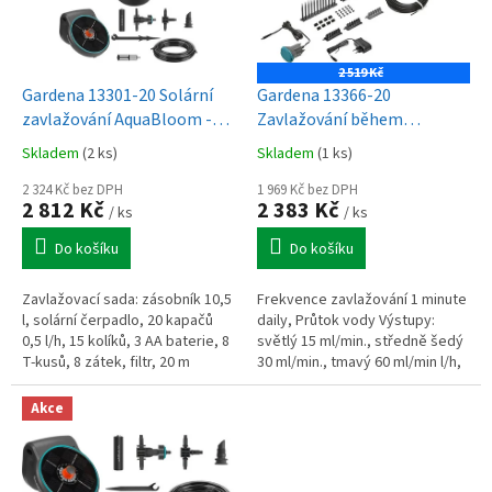
p
r
o
2 519 Kč
d
Gardena 13301-20 Solární
Gardena 13366-20
u
zavlažování AquaBloom -
Zavlažování během
k
sada
dovolené vč. zásobníku vody
Skladem
(2 ks)
Skladem
(1 ks)
t
ů
2 324 Kč bez DPH
1 969 Kč bez DPH
2 812 Kč
2 383 Kč
/ ks
/ ks
Do košíku
Do košíku
Zavlažovací sada: zásobník 10,5
Frekvence zavlažování 1 minute
l, solární čerpadlo, 20 kapačů
daily, Průtok vody Výstupy:
0,5 l/h, 15 kolíků, 3 AA baterie, 8
světlý 15 ml/min., středně šedý
T-kusů, 8 zátek, filtr, 20 m
30 ml/min., tmavý 60 ml/min l/h,
trubky – vše pro efektivní
Sada se systémovými díly 10,5 l
zavlažování.
zásobník na vodu s...
Akce