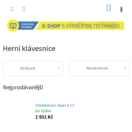
Přejít
NÁKUP
na
obsah
KOŠÍK
Herní klávesnice
Drátové
Bezdrátové
Nejprodávanější
SteelSeries Apex 3 CZ
Do týdne
1 931 Kč