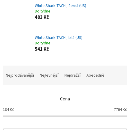
White Shark TACHI, černá (US)
Do týdne
403 Kč
White Shark TACHI, bílá (US)
Do týdne
541 Kč
Ř
a
Nejprodávanější
Nejlevnější
Nejdražší
Abecedně
z
e
n
Cena
í
p
184
Kč
7764
Kč
r
o
d