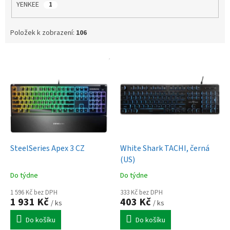
YENKEE
1
Položek k zobrazení:
106
V
ý
p
i
s
p
r
o
d
SteelSeries Apex 3 CZ
White Shark TACHI, černá
u
(US)
k
Do týdne
Do týdne
t
ů
1 596 Kč bez DPH
333 Kč bez DPH
1 931 Kč
403 Kč
/ ks
/ ks
Do košíku
Do košíku