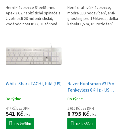
Herní klávesnice SteelSeries
Herní drátová klávesnice,
Apex 3 CZ nabízí tiché spínače s
modré LED podsvícení, anti-
životností 20 milionů stisků,
ghosting pro 19 kláves, délka
voděodolnost IP32, 10zónové
kabelu 1,5 m, US rozložení
RGB podsvícení, magnetickou
kláves, černá
opěrku zápěstí a...
White Shark TACHI, bílá (US)
Razer Huntsman V3 Pro
Tenkeyless 8KHz - US
Layout
Do týdne
Do týdne
447 Kč bez DPH
5 616 Kč bez DPH
541 Kč
6 795 Kč
/ ks
/ ks
Do košíku
Do košíku