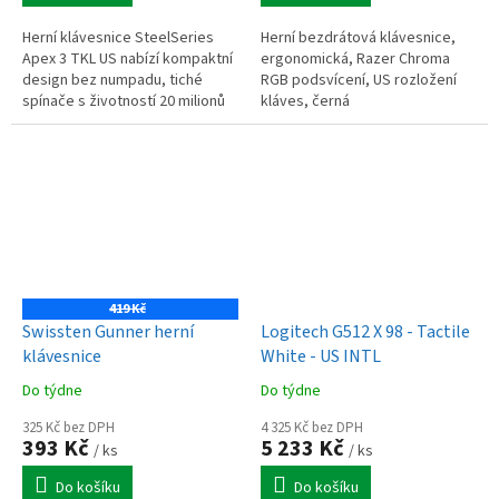
Herní klávesnice SteelSeries
Herní bezdrátová klávesnice,
Apex 3 TKL US nabízí kompaktní
ergonomická, Razer Chroma
design bez numpadu, tiché
RGB podsvícení, US rozložení
spínače s životností 20 milionů
kláves, černá
stisků, voděodolnost IP32, RGB
podsvícení PrismSync,...
419 Kč
Swissten Gunner herní
Logitech G512 X 98 - Tactile
klávesnice
White - US INTL
Do týdne
Do týdne
325 Kč bez DPH
4 325 Kč bez DPH
393 Kč
5 233 Kč
/ ks
/ ks
Do košíku
Do košíku