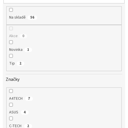
u
k
t
Na skladě
56
ů
Akce
0
Novinka
1
Tip
2
Značky
A4TECH
7
ASUS
4
C-TECH
2