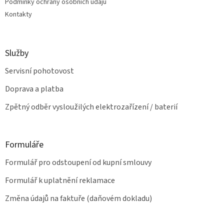
v
Podmínky ochrany osobních údajů
ý
Kontakty
p
i
s
u
Služby
Servisní pohotovost
Doprava a platba
Zpětný odběr vysloužilých elektrozařízení / baterií
Formuláře
Formulář pro odstoupení od kupní smlouvy
Formulář k uplatnění reklamace
Změna údajů na faktuře (daňovém dokladu)