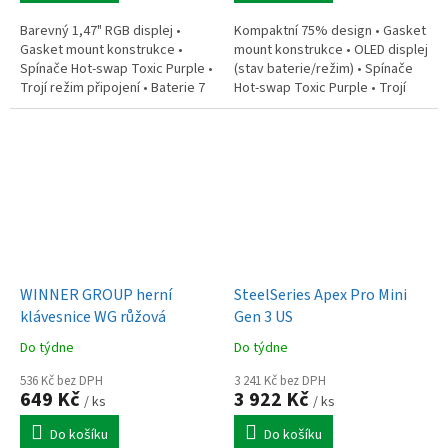
Barevný 1,47" RGB displej •
Kompaktní 75% design • Gasket
Gasket mount konstrukce •
mount konstrukce • OLED displej
Spínače Hot-swap Toxic Purple •
(stav baterie/režim) • Spínače
Trojí režim připojení • Baterie 7
Hot-swap Toxic Purple • Trojí
200 mAh • České rozložení • PBT
připojení • Baterie 3 750 mAh •
klávesy • Bohaté dárkové...
České rozložení • PBT...
WINNER GROUP herní
SteelSeries Apex Pro Mini
klávesnice WG růžová
Gen 3 US
Do týdne
Do týdne
536 Kč bez DPH
3 241 Kč bez DPH
649 Kč
3 922 Kč
/ ks
/ ks
Do košíku
Do košíku