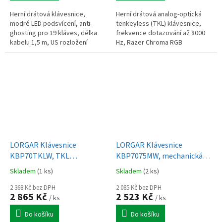
Herní drátová klávesnice,
Herní drátová analog-optická
modré LED podsvícení, anti-
tenkeyless (TKL) klávesnice,
ghosting pro 19 kláves, délka
frekvence dotazování až 8000
kabelu 1,5 m, US rozložení
Hz, Razer Chroma RGB
kláves, bílá
podsvícení, mediální klávesy,
US rozložení kláves, černá
LORGAR Klávesnice
LORGAR Klávesnice
KBP70TKLW, TKL
KBP7075MW, mechanická,
mechanická, 75%,
75%, bezdrátová herní,
Skladem
(1 ks)
Skladem
(2 ks)
bezdrátová herní, černá/
černá/červená, CS
žlutá, CS
2 368 Kč bez DPH
2 085 Kč bez DPH
2 865 Kč
2 523 Kč
/ ks
/ ks
Do košíku
Do košíku