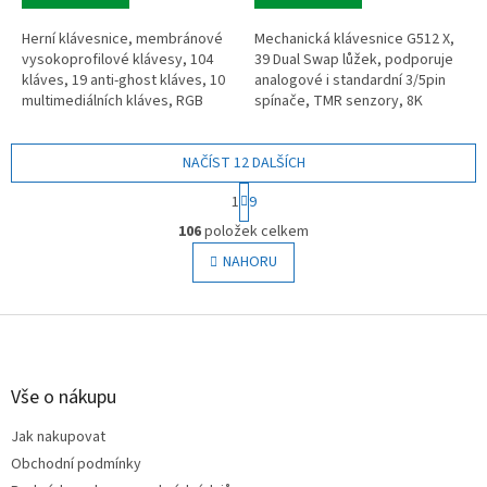
Herní klávesnice, membránové
Mechanická klávesnice G512 X,
vysokoprofilové klávesy, 104
39 Dual Swap lůžek, podporuje
kláves, 19 anti-ghost kláves, 10
analogové i standardní 3/5pin
multimediálních kláves, RGB
spínače, TMR senzory, 8K
podsvícení se 3 profily, krytí
dotazovací frekvence, odezva
IPX4, životnost až 50...
0,125 ms, LIGHTSYNC RGB
NAČÍST 12 DALŠÍCH
světelný...
S
1
9
t
O
r
106
položek celkem
v
á
l
NAHORU
n
á
k
o
d
v
Z
a
á
c
á
n
í
p
í
p
a
Vše o nákupu
r
t
v
Jak nakupovat
í
k
Obchodní podmínky
y