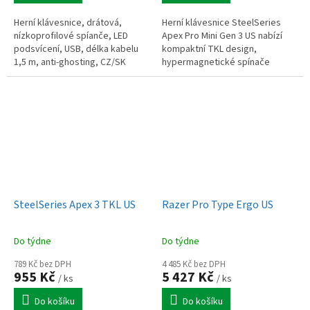
Herní klávesnice, drátová,
Herní klávesnice SteelSeries
nízkoprofilové spíanče, LED
Apex Pro Mini Gen 3 US nabízí
podsvícení, USB, délka kabelu
kompaktní TKL design,
1,5 m, anti-ghosting, CZ/SK
hypermagnetické spínače
rozložení kláves, růžová
OmniPoint 3.0 s nastavitelnou
aktivací, plně přizpůsobitelné
RGB...
SteelSeries Apex 3 TKL US
Razer Pro Type Ergo US
Do týdne
Do týdne
789 Kč bez DPH
4 485 Kč bez DPH
955 Kč
5 427 Kč
/ ks
/ ks
Do košíku
Do košíku