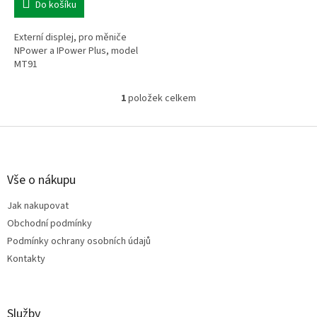
Do košíku
Externí displej, pro měniče
NPower a IPower Plus, model
MT91
1
položek celkem
O
v
l
Z
á
á
d
p
a
a
Vše o nákupu
c
t
í
Jak nakupovat
í
p
Obchodní podmínky
r
v
Podmínky ochrany osobních údajů
k
Kontakty
y
v
ý
p
Služby