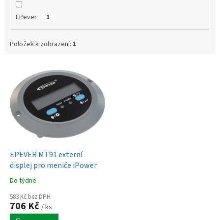
EPever
1
Položek k zobrazení:
1
V
ý
p
i
s
p
r
o
d
EPEVER MT91 externí
u
displej pro meniče iPower
k
Do týdne
t
ů
583 Kč bez DPH
706 Kč
/ ks