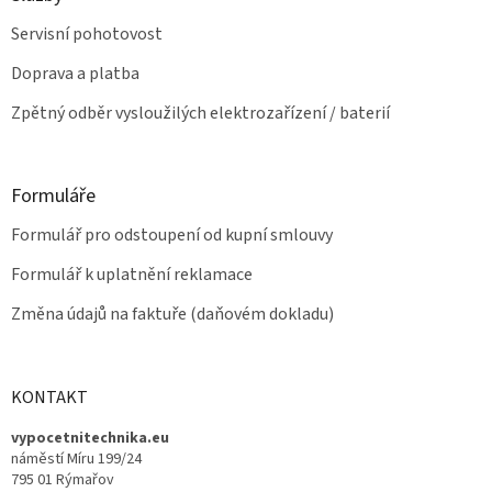
i
s
Servisní pohotovost
u
Doprava a platba
Zpětný odběr vysloužilých elektrozařízení / baterií
Formuláře
Formulář pro odstoupení od kupní smlouvy
Formulář k uplatnění reklamace
Změna údajů na faktuře (daňovém dokladu)
KONTAKT
vypocetnitechnika.eu
náměstí Míru 199/24
795 01 Rýmařov