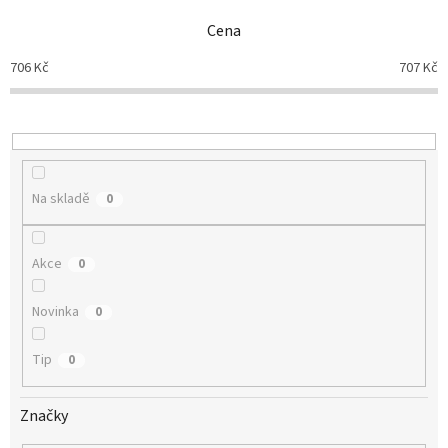
n
Cena
í
p
706
Kč
707
Kč
r
o
d
u
k
t
Na skladě
0
ů
Akce
0
Novinka
0
Tip
0
Značky