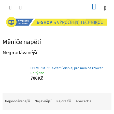
Přejít
NÁKUP
na
obsah
KOŠÍK
Měniče napětí
Nejprodávanější
EPEVER MT91 externí displej pro meniče iPower
Do týdne
706 Kč
Ř
a
Nejprodávanější
Nejlevnější
Nejdražší
Abecedně
z
e