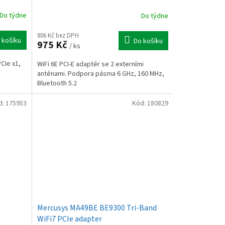
Do týdne
Do týdne
806 Kč bez DPH
 košíku
Do košíku
975 Kč
/ ks
PCIe x1,
WiFi 6E PCI-E adaptér se 2 externími
anténami. Podpora pásma 6 GHz, 160 MHz,
Bluetooth 5.2
d:
175953
Kód:
180829
Mercusys MA49BE BE9300 Tri-Band
WiFi7 PCIe adapter