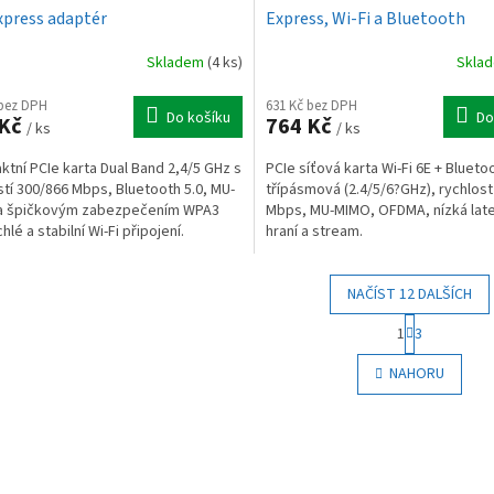
xpress adaptér
Express, Wi-Fi a Bluetooth
Skladem
(4 ks)
Skla
 bez DPH
631 Kč bez DPH
Do košíku
Do
 Kč
764 Kč
/ ks
/ ks
tní PCIe karta Dual Band 2,4/5 GHz s
PCIe síťová karta Wi-Fi 6E + Bluetoo
stí 300/866 Mbps, Bluetooth 5.0, MU-
třípásmová (2.4/5/6?GHz), rychlost
a špičkovým zabezpečením WPA3
Mbps, MU-MIMO, OFDMA, nízká lat
hlé a stabilní Wi-Fi připojení.
hraní a stream.
NAČÍST 12 DALŠÍCH
S
1
3
t
O
r
v
NAHORU
á
l
n
á
k
d
o
a
v
c
á
í
n