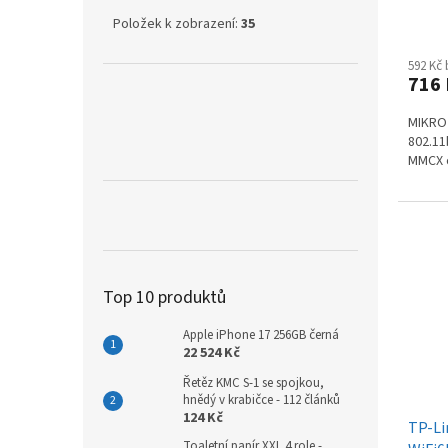
Položek k zobrazení:
35
592 Kč
716
MIKRO
802.11
MMCX 
Top 10 produktů
Apple iPhone 17 256GB černá
22 524 Kč
Řetěz KMC S-1 se spojkou,
hnědý v krabičce - 112 článků
124 Kč
TP-Li
Toaletní papír XXL 4 role -