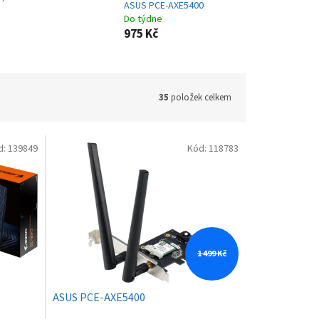
ASUS PCE-AXE5400
Do týdne
975 Kč
35
položek celkem
d:
139849
Kód:
118783
1 499 Kč
ASUS PCE-AXE5400