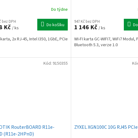
Do týdne
Kč bez DPH
947 Kč bez DPH
Do košíku
Do
8 Kč
1 146 Kč
/ ks
/ ks
karta, 2x RJ-45, Intel I350, 1GbE, PCIe
WI-FI karta GC-WIFI7, WiFi7 Modul, 
Bluetooth 5.3, verze 1.0
Kód:
9150355
Kó
OTIK RouterBOARD R11e-
ZYXEL XGN100C 10G RJ45 PCIe
D (R11e-2HPnD)