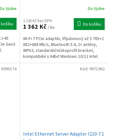
Do týdne
Do týdne
1 126 Kč bez DPH
 košíku
Do košíku
1 362 Kč
/ ks
RJ-45
Wi-Fi 7 PCIe adaptér, třípásmový až 5 765+2
CIe Gen3
882+688 Mb/s, Bluetooth 5.4, 2× antény,
í.
WPA3, standardní/nízkoprofil bracket,
kompatibilní s 64bit Windows 10/11 Intel
(AMD...
:
8990174
Kód:
9971982
Intel Ethernet Server Adapter I210-T1