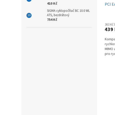
410 Kč
PCI E
SIGMA cyklopočítač BC 10.0 WL
ATS, bezdrátový
754 Kč
363 Kč
439
Kompak
rychlo
MIMO 
pro ryc