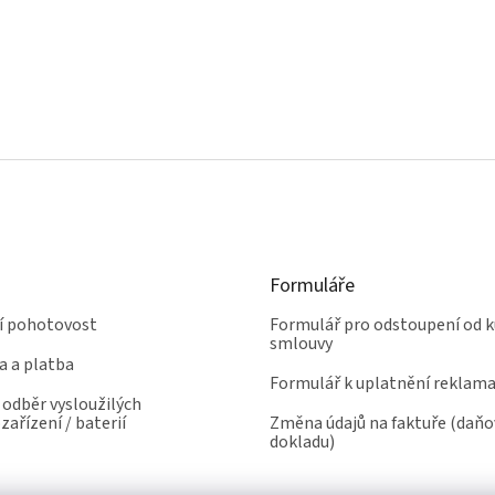
p
í
r
v
k
y
v
ý
p
i
s
u
Formuláře
ní pohotovost
Formulář pro odstoupení od k
smlouvy
a a platba
Formulář k uplatnění reklam
odběr vysloužilých
zařízení / baterií
Změna údajů na faktuře (daň
dokladu)