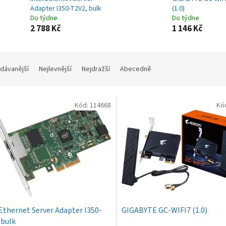
Adapter I350-T2V2, bulk
(1.0)
Do týdne
Do týdne
2 788 Kč
1 146 Kč
dávanější
Nejlevnější
Nejdražší
Abecedně
Kód:
114668
Kó
 Ethernet Server Adapter I350-
GIGABYTE GC-WIFI7 (1.0)
 bulk