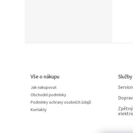
Z
á
p
a
t
Vše o nákupu
Služby
í
Servis
Jak nakupovat
Obchodní podmínky
Doprav
Podmínky ochrany osobních údajů
Zpětný 
Kontakty
elektro