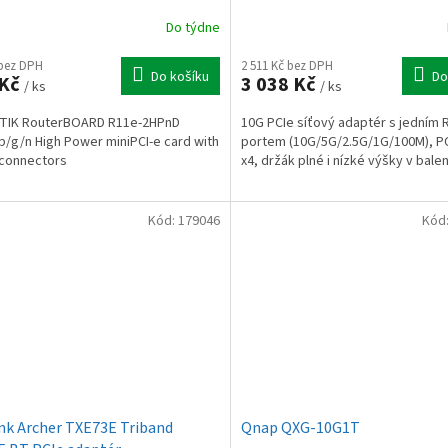
Do týdne
 bez DPH
2 511 Kč bez DPH
Do košíku
Do
 Kč
3 038 Kč
/ ks
/ ks
TIK RouterBOARD R11e-2HPnD
10G PCIe síťový adaptér s jedním 
b/g/n High Power miniPCI-e card with
portem (10G/5G/2.5G/1G/100M), P
connectors
x4, držák plné i nízké výšky v balen
Kód:
179046
Kód
nk Archer TXE73E Triband
Qnap QXG-10G1T