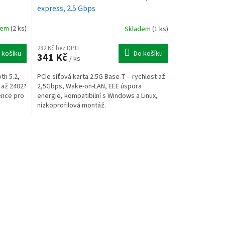
express, 2.5 Gbps
dem
(2 ks)
Skladem
(1 ks)
282 Kč bez DPH
 košíku
Do košíku
341 Kč
/ ks
th 5.2,
PCIe síťová karta 2.5G Base-T – rychlost až
 až 2402?
2,5Gbps, Wake-on-LAN, EEE úspora
ence pro
energie, kompatibilní s Windows a Linux,
nízkoprofilová montáž.