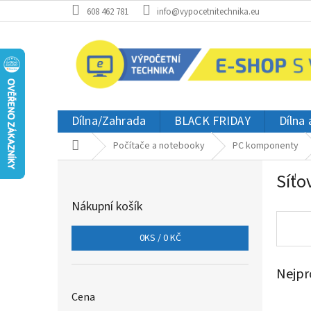
Přejít
608 462 781
info@vypocetnitechnika.eu
na
obsah
Dílna/Zahrada
BLACK FRIDAY
Dílna
Domů
Počítače a notebooky
PC komponenty
P
Síťo
o
s
Nákupní košík
t
r
0
KS /
0 KČ
a
n
Nejpr
n
í
Cena
p