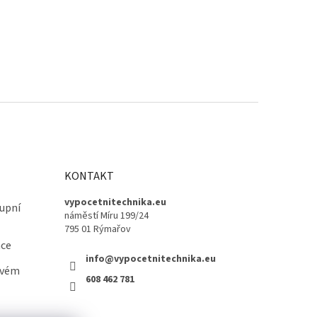
KONTAKT
vypocetnitechnika.eu
upní
náměstí Míru 199/24
795 01 Rýmařov
ace
info@vypocetnitechnika.eu
ovém
608 462 781