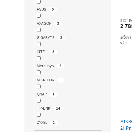
ů
ASUS
5
2 304 
AXAGON
3
2 78
síťová 
GIGABYTE
2
v2.1
INTEL
2
Mercusys
5
MIKROTIK
1
QNAP
1
TP-LINK
14
MIKR
ZYXEL
1
2HPn