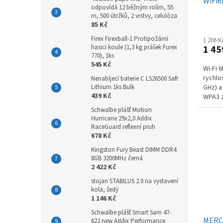
WiFi6
odpovídá 12 běžným rolím, 55
m, 500 útržků, 2 vrstvy, celulóza
85 Kč
Firex Firexball-1 Protipožární
1 206 
hasicí koule (1,3 kg prášek Furex
1 45
770), 1ks
545 Kč
Wi-Fi 
rychlo
Nenabíjecí baterie C LS26500 Saft
Lithium 1ks Bulk
GHz) a
439 Kč
WPA3 
GHz, v
Schwalbe plášť Motion
Hurricane 29x2,0 Addix
RaceGuard reflexní pruh
678 Kč
Kingston Fury Beast DIMM DDR4
8GB 3200MHz černá
2 422 Kč
stojan STABILUS 2.0 na vystavení
kola, šedý
1 146 Kč
Schwalbe plášť Smart Sam 47-
MERCU
622 new Addix Performance