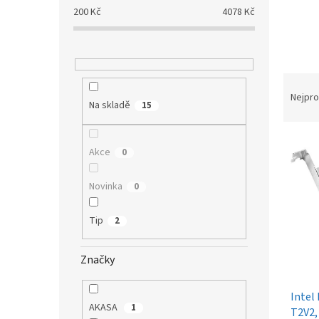
a
200
Kč
4078
Kč
n
e
l
Ř
a
Nejpro
Na skladě
15
z
e
V
n
Akce
0
ý
í
p
p
Novinka
i
0
r
s
o
p
d
Tip
2
r
u
o
k
Značky
d
t
u
ů
Intel
k
AKASA
1
T2V2,
t