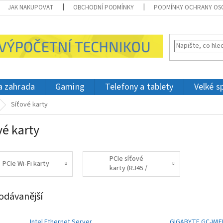
JAK NAKUPOVAT
OBCHODNÍ PODMÍNKY
PODMÍNKY OCHRANY OS
 a zahrada
Gaming
Telefony a tablety
Velké s
Síťové karty
vé karty
PCIe síťové
PCIe Wi-Fi karty
karty (RJ45 /
LAN)
odávanější
Intel Ethernet Server
GIGABYTE GC-WIF