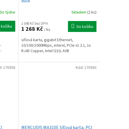
bulk
Do týdne
Skladem
(2 ks)
1 048 Kč bez DPH
 košíku
Do košíku
1 268 Kč
/ ks
síťová karta, gigabit Ethernet,
-
10/100/1000Mbps, interní, PCIe x1 2.1, 1x
-
RJ45 Copper, Intel I210, AVB
d:
170358
Kód:
170363
CI
MERCUSYS MA310E Síťová karta, PCI