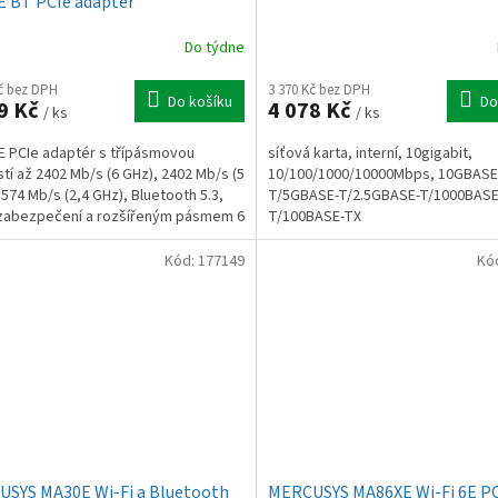
E BT PCIe adaptér
Do týdne
Kč bez DPH
3 370 Kč bez DPH
Do košíku
Do
9 Kč
4 078 Kč
/ ks
/ ks
6E PCIe adaptér s třípásmovou
síťová karta, interní, 10gigabit,
stí až 2402 Mb/s (6 GHz), 2402 Mb/s (5
10/100/1000/10000Mbps, 10GBASE
 574 Mb/s (2,4 GHz), Bluetooth 5.3,
T/5GBASE-T/2.5GBASE-T/1000BASE
zabezpečení a rozšířeným pásmem 6
T/100BASE-TX
šesměrová...
Kód:
177149
Kó
SYS MA30E Wi-Fi a Bluetooth
MERCUSYS MA86XE Wi-Fi 6E P