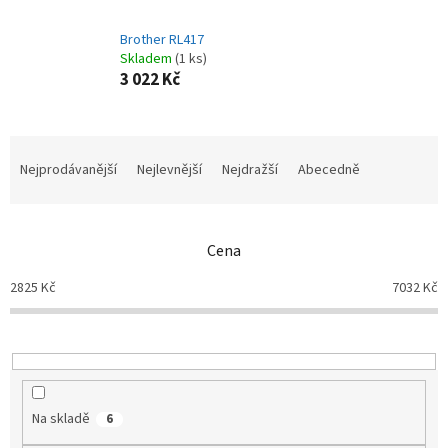
Brother RL417
Skladem
(1 ks)
3 022 Kč
Ř
a
Nejprodávanější
Nejlevnější
Nejdražší
Abecedně
z
e
n
Cena
í
p
2825
Kč
7032
Kč
r
o
d
u
k
t
Na skladě
6
ů