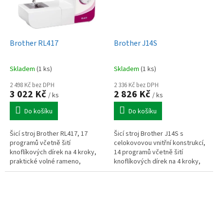
Brother RL417
Brother J14S
Skladem
(1 ks)
Skladem
(1 ks)
2 498 Kč bez DPH
2 336 Kč bez DPH
3 022 Kč
2 826 Kč
/ ks
/ ks
Do košíku
Do košíku
Šicí stroj Brother RL417, 17
Šicí stroj Brother J14S s
programů včetně šití
celokovovou vnitřní konstrukcí,
knoflíkových dírek na 4 kroky,
14 programů včetně šití
praktické volné rameno,
knoflíkových dírek na 4 kroky,
zapošití stehu zpátečkou
praktické volné rameno,
rychloupínací systém patek