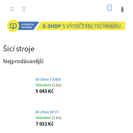
Přejít
NÁKUP
na
obsah
KOŠÍK
Šicí stroje
Nejprodávanější
Brother FS40S
Skladem
(2 ks)
5 043 Kč
Brother HF37
Skladem
(1 ks)
7 032 Kč