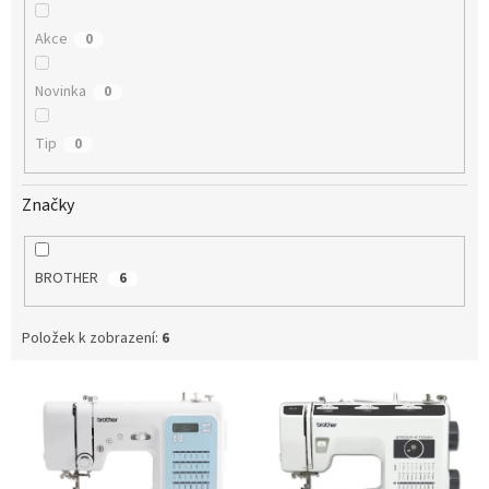
Akce
0
Novinka
0
Tip
0
Značky
BROTHER
6
Položek k zobrazení:
6
V
ý
p
i
s