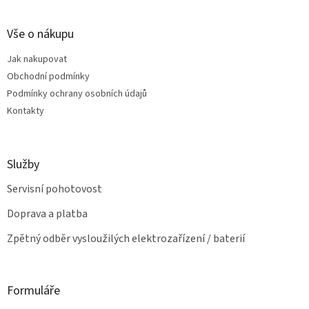
á
d
p
a
a
Vše o nákupu
c
t
í
Jak nakupovat
í
p
Obchodní podmínky
r
v
Podmínky ochrany osobních údajů
k
Kontakty
y
v
ý
p
Služby
i
s
Servisní pohotovost
u
Doprava a platba
Zpětný odběr vysloužilých elektrozařízení / baterií
Formuláře