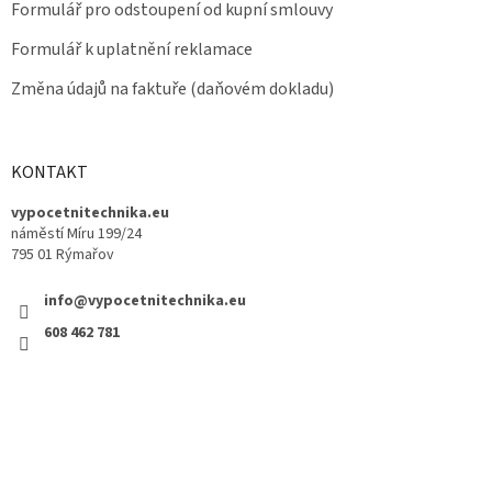
Formulář pro odstoupení od kupní smlouvy
Formulář k uplatnění reklamace
Změna údajů na faktuře (daňovém dokladu)
KONTAKT
vypocetnitechnika.eu
náměstí Míru 199/24
795 01 Rýmařov
info@vypocetnitechnika.eu
608 462 781