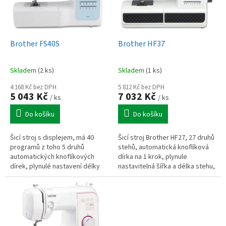
p
r
o
d
Brother FS40S
Brother HF37
u
k
Skladem
(2 ks)
Skladem
(1 ks)
t
ů
4 168 Kč bez DPH
5 812 Kč bez DPH
5 043 Kč
7 032 Kč
/ ks
/ ks
Do košíku
Do košíku
Šicí stroj s displejem, má 40
Šicí stroj Brother HF27, 27 druhů
programů z toho 5 druhů
stehů, automatická knoflíková
automatických knoflíkových
dírka na 1 krok, plynule
dírek, plynulé nastavení délky
nastavitelná šířka a délka stehu,
stehů do 5mm a šířky stehů do
moderní rotační chapač,
7mm, elektronicky
celokovové tělo stroje,...
nastavitelná...