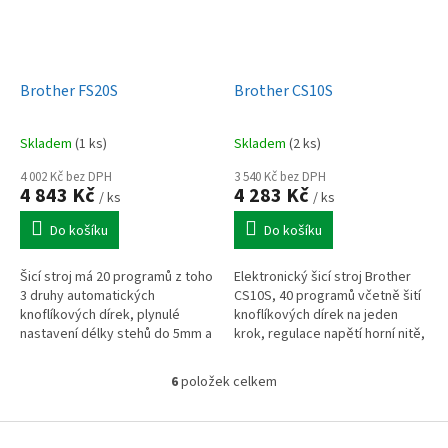
Brother FS20S
Brother CS10S
Skladem
(1 ks)
Skladem
(2 ks)
4 002 Kč bez DPH
3 540 Kč bez DPH
4 843 Kč
4 283 Kč
/ ks
/ ks
Do košíku
Do košíku
Šicí stroj má 20 programů z toho
Elektronický šicí stroj Brother
3 druhy automatických
CS10S, 40 programů včetně šití
knoflíkových dírek, plynulé
knoflíkových dírek na jeden
nastavení délky stehů do 5mm a
krok, regulace napětí horní nitě,
šířky stehů do 7 mm pomocí
zapošívání, nastavení šířky
tlačítek displeje, zapošívací...
stehu do 7 mm a délky do...
6
položek celkem
O
v
l
Z
á