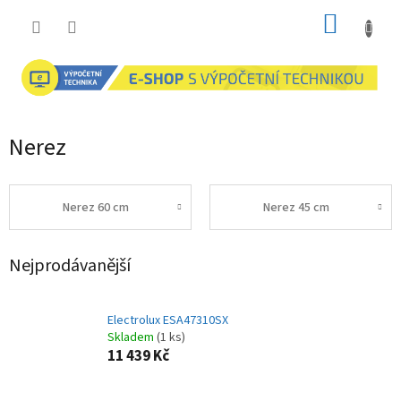
Přejít
NÁKUP
na
obsah
KOŠÍK
Nerez
Nerez 60 cm
Nerez 45 cm
Nejprodávanější
Electrolux ESA47310SX
Skladem
(1 ks)
11 439 Kč