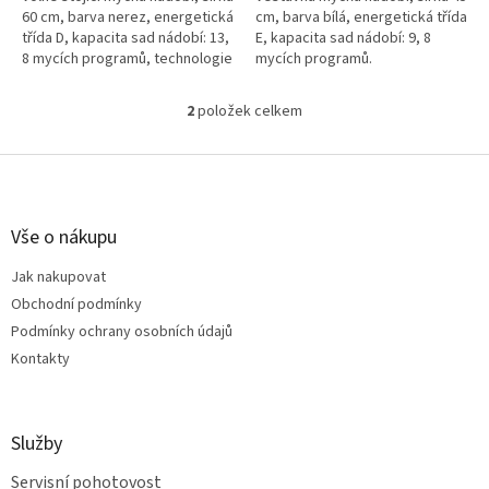
60 cm, barva nerez, energetická
cm, barva bílá, energetická třída
třída D, kapacita sad nádobí: 13,
E, kapacita sad nádobí: 9, 8
8 mycích programů, technologie
mycích programů.
AirDry.
2
položek celkem
O
v
l
Z
á
á
d
p
a
a
Vše o nákupu
c
t
í
Jak nakupovat
í
p
Obchodní podmínky
r
v
Podmínky ochrany osobních údajů
k
Kontakty
y
v
ý
p
Služby
i
s
Servisní pohotovost