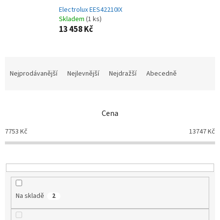
Electrolux EES42210IX
Skladem
(1 ks)
13 458 Kč
Ř
a
Nejprodávanější
Nejlevnější
Nejdražší
Abecedně
z
e
n
Cena
í
p
7753
Kč
13747
Kč
r
o
d
u
k
t
Na skladě
2
ů