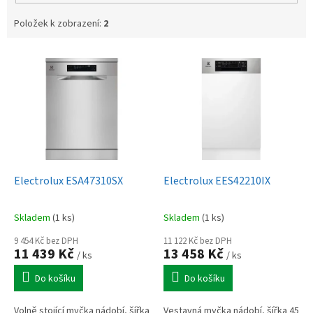
Položek k zobrazení:
2
V
ý
p
i
s
p
r
o
d
Electrolux ESA47310SX
Electrolux EES42210IX
u
k
Skladem
(1 ks)
Skladem
(1 ks)
t
ů
9 454 Kč bez DPH
11 122 Kč bez DPH
11 439 Kč
13 458 Kč
/ ks
/ ks
Do košíku
Do košíku
Volně stojící myčka nádobí, šířka
Vestavná myčka nádobí, šířka 45