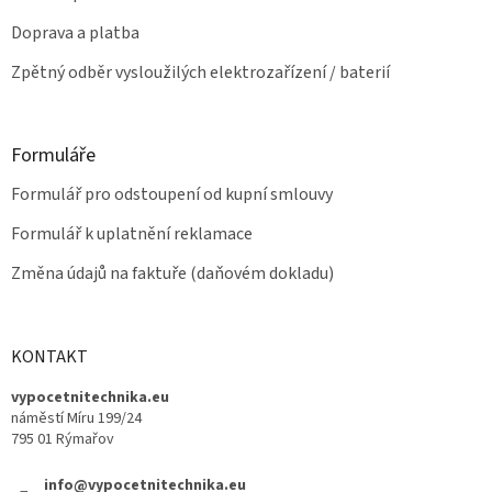
u
Doprava a platba
Zpětný odběr vysloužilých elektrozařízení / baterií
Formuláře
Formulář pro odstoupení od kupní smlouvy
Formulář k uplatnění reklamace
Změna údajů na faktuře (daňovém dokladu)
KONTAKT
vypocetnitechnika.eu
náměstí Míru 199/24
795 01 Rýmařov
info@vypocetnitechnika.eu