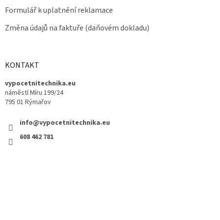
Formulář k uplatnění reklamace
Změna údajů na faktuře (daňovém dokladu)
KONTAKT
vypocetnitechnika.eu
náměstí Míru 199/24
795 01 Rýmařov
info@vypocetnitechnika.eu
608 462 781