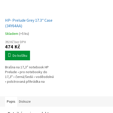
HP- Prelude Grey 17.3" Case
(34Y64AA)
Skladem
(>5 ks)
392 Kč bez DPH
474 Kč
Do košíku
Brašna na 17,3” notebook HP
Prelude • pro notebooky do
17,3" • černá/šedá • voděodolná
• polstrovaná přihrádka na
notebook • speciální kapsy na
příslušenství • 0,37 kg
Popis
Diskuze