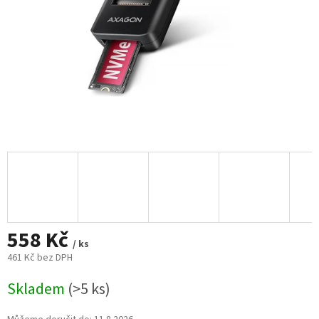
558 Kč
/ ks
461 Kč bez DPH
Měrná
Skladem
(>5 ks)
cena: