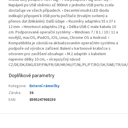
Napájení po USB sběrnici až 900mA z jednoho USB portu zcela
dostačuje ve všech případech. • Decentní modrá LED dioda
indikující připojení k USB portu počítače (trvalým svitem) a
přenos dat (blikáním). Další údaje: • Rozměry adaptéru 55 x 37 x
12 mm. • Hmotnost adaptéru 19 g. • Délka USB-C male kabelu 10
cm. Podporované operační systémy: • Windows 7 / 8.1 / 10 / 11 a
novější, macOS, iPadOS, iOS, Linux, Chrome OS a Android. •
Kompatibilita je závislá na aktualizovaném operačním systému a
podpoře od výrobce zařízení. Balení v kartonové krabičce s
otvorem pro zavěšení obsahuje: • M.2 adaptér s kabelem
napevno délky 10 cm, • vícejazyčný návod
CZ/DE/DK/ENG/ESP/FIN/FR/GR/HR/HU/IT/NL/PL/PT/RO/SK/SWE/TR/UA
Doplňkové parametry
Kategorie
:
Externí rámečky
Záruka
:
36
EAN
:
8595247908230
Z
á