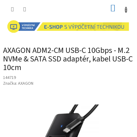
Přejít
NÁKUP
na
obsah
KOŠÍK
AXAGON ADM2-CM USB-C 10Gbps - M.2
NVMe & SATA SSD adaptér, kabel USB-C
10cm
144719
Značka:
AXAGON