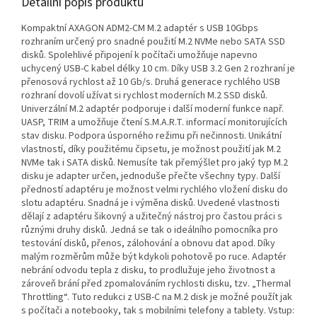
Detailní popis produktu
Kompaktní AXAGON ADM2-CM M.2 adaptér s USB 10Gbps
rozhraním určený pro snadné použití M.2 NVMe nebo SATA SSD
disků. Spolehlivé připojení k počítači umožňuje napevno
uchycený USB-C kabel délky 10 cm. Díky USB 3.2 Gen 2 rozhraní je
přenosová rychlost až 10 Gb/s. Druhá generace rychlého USB
rozhraní dovolí užívat si rychlost moderních M.2 SSD disků.
Univerzální M.2 adaptér podporuje i další moderní funkce např.
UASP, TRIM a umožňuje čtení S.M.A.R.T. informací monitorujících
stav disku. Podpora úsporného režimu při nečinnosti. Unikátní
vlastností, díky použitému čipsetu, je možnost použití jak M.2
NVMe tak i SATA disků. Nemusíte tak přemýšlet pro jaký typ M.2
disku je adapter určen, jednoduše přečte všechny typy. Další
předností adaptéru je možnost velmi rychlého vložení disku do
slotu adaptéru. Snadná je i výměna disků. Uvedené vlastnosti
dělají z adaptéru šikovný a užitečný nástroj pro častou práci s
různými druhy disků. Jedná se tak o ideálního pomocníka pro
testování disků, přenos, zálohování a obnovu dat apod. Díky
malým rozměrům může být kdykoli pohotově po ruce. Adaptér
nebrání odvodu tepla z disku, to prodlužuje jeho životnost a
zároveň brání před zpomalováním rychlosti disku, tzv. „Thermal
Throttling“. Tuto redukci z USB-C na M.2 disk je možné použít jak
s počítači a notebooky, tak s mobilními telefony a tablety. Vstup: