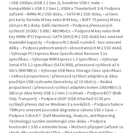
• USB 10Gbps (USB 3.2 Gen 2), konektor USB-C male. •
Kompatibilní s USB 3.2 Gen 1, USB4 a Thunderbolt 3/4. Podpora
zařízení: • NVMe M.2 SSD disky, • SATA M.2 SSD disky, • určeno
pro karty formátu M key nebo B+M key, • NGFF 75-pinový M key
slot pro M.2 disky. Další vlastnosti: • Podpora přenosových
rychlostí 10.000 / 5.000 / 480 Mbit/s. • Podpora M key nebo B+M
key NVMe (PCI-Express) i SATA (AHCI) M.2 SSD disků bez omezení
maximální kapacity. • Podpora M.2 disků rozměrů - bez omezení
délky. • Podpora jednostranných i oboustranných M.2 SSD disků.
• Vyhovuje PCI Express Base Specification Revision 3.1a
specifikaci. • Vyhovuje NVM Express 1.3 specifikaci. • Vyhovuje
Serial ATA 3.2 specifikaci (SATA/600), přenosové rychlosti až 6
Gb/s (600 MB/s). • Vyhovuje USB Mass Storage Class specifikaci.
• Celková propustnost / přenosová rychlost adaptéru je dána
použitým USB rozhraním (teoreticky až 10 Gbit/s). • Reálná
propustnost / přenosová rychlost adaptéru kolem 1000 MB/s (1
GB/s) je dána limity USB 3.2 Gen 2 rozhraní. • Podpora BOT (Bulk-
Only Transport). • Podpora UASP (USB Attached SCSI) pro
rychlejší přenos dat ve Windows 8 a novějších. • Podpora funkce
TRIM pro omezení pozvolné degradace výkonu SSD v čase. •
Podpora S.M.A.R.T. (Self-Monitoring, Analysis, and Reporting
Technology) systém monitorující stav disku. • Podpora
bootování z SSD v externím boxu. • Možnost připojení zařízení za
chodu díky podpoře Hot Plug. • Plná podpora Plug and Play. •