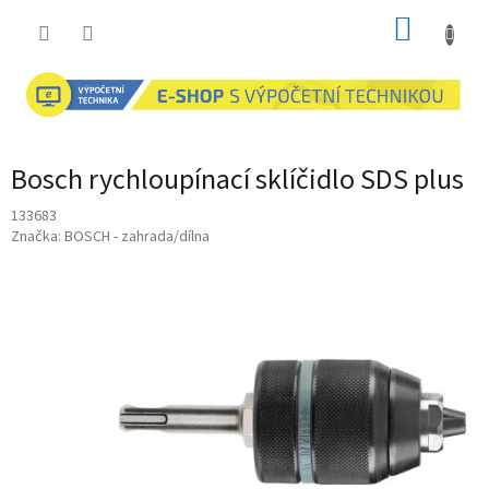
Přejít
NÁKUP
na
obsah
KOŠÍK
Bosch rychloupínací sklíčidlo SDS plus
133683
Značka:
BOSCH - zahrada/dílna