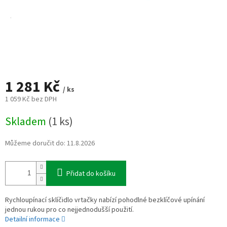
1 281 Kč
/ ks
1 059 Kč bez DPH
Měrná
Skladem
(1 ks)
cena:
Můžeme doručit do:
11.8.2026
Přidat do košíku
Rychloupínací sklíčidlo vrtačky nabízí pohodlné bezklíčové upínání
jednou rukou pro co nejjednodušší použití.
Detailní informace