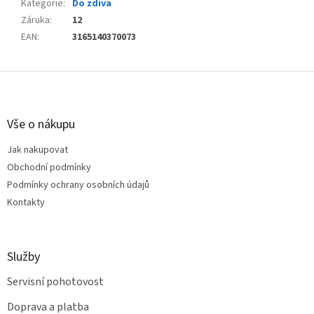
Kategorie
:
Do zdiva
Záruka
:
12
EAN
:
3165140370073
Z
á
p
a
Vše o nákupu
t
Jak nakupovat
í
Obchodní podmínky
Podmínky ochrany osobních údajů
Kontakty
Služby
Servisní pohotovost
Doprava a platba