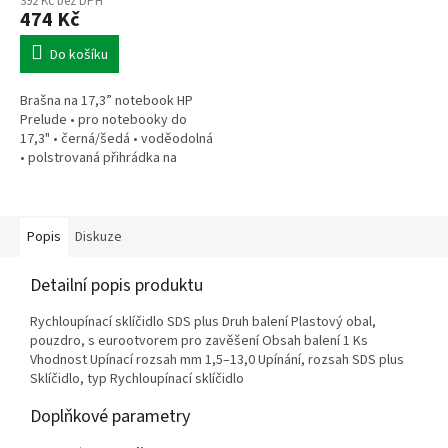
392 Kč bez DPH
474 Kč
Do košíku
Brašna na 17,3” notebook HP
Prelude • pro notebooky do
17,3" • černá/šedá • voděodolná
• polstrovaná přihrádka na
notebook • speciální kapsy na
příslušenství • 0,37 kg
Popis
Diskuze
Detailní popis produktu
Rychloupínací sklíčidlo SDS plus Druh balení Plastový obal,
pouzdro, s eurootvorem pro zavěšení Obsah balení 1 Ks
Vhodnost Upínací rozsah mm 1,5–13,0 Upínání, rozsah SDS plus
Sklíčidlo, typ Rychloupínací sklíčidlo
Doplňkové parametry