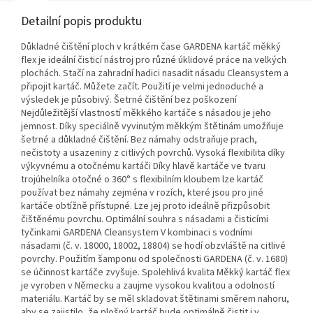
Detailní popis produktu
Důkladné čištění ploch v krátkém čase GARDENA kartáč měkký
flex je ideální čisticí nástroj pro různé úklidové práce na velkých
plochách. Stačí na zahradní hadici nasadit násadu Cleansystem a
připojit kartáč. Můžete začít. Použití je velmi jednoduché a
výsledek je působivý. Šetrné čištění bez poškození
Nejdůležitější vlastností měkkého kartáče s násadou je jeho
jemnost. Díky speciálně vyvinutým měkkým štětinám umožňuje
šetrné a důkladné čištění. Bez námahy odstraňuje prach,
nečistoty a usazeniny z citlivých povrchů. Vysoká flexibilita díky
výkyvnému a otočnému kartáči Díky hlavě kartáče ve tvaru
trojúhelníka otočné o 360° s flexibilním kloubem lze kartáč
používat bez námahy zejména v rozích, které jsou pro jiné
kartáče obtížně přístupné. Lze jej proto ideálně přizpůsobit
čištěnému povrchu. Optimální souhra s násadami a čisticími
tyčinkami GARDENA Cleansystem V kombinaci s vodními
násadami (č. v. 18000, 18002, 18804) se hodí obzvláště na citlivé
povrchy. Použitím šamponu od společnosti GARDENA (č. v. 1680)
se účinnost kartáče zvyšuje. Spolehlivá kvalita Měkký kartáč flex
je vyroben v Německu a zaujme vysokou kvalitou a odolností
materiálu. Kartáč by se měl skladovat štětinami směrem nahoru,
aby se zajistilo, že plošný kartáč bude optimálně čistit i v