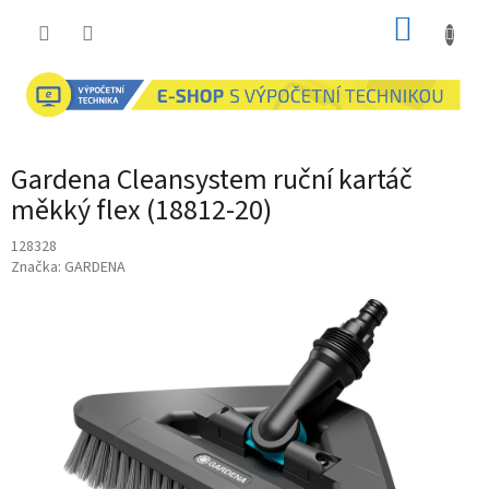
Přejít
NÁKUP
na
obsah
KOŠÍK
Gardena Cleansystem ruční kartáč
měkký flex (18812-20)
128328
Značka:
GARDENA