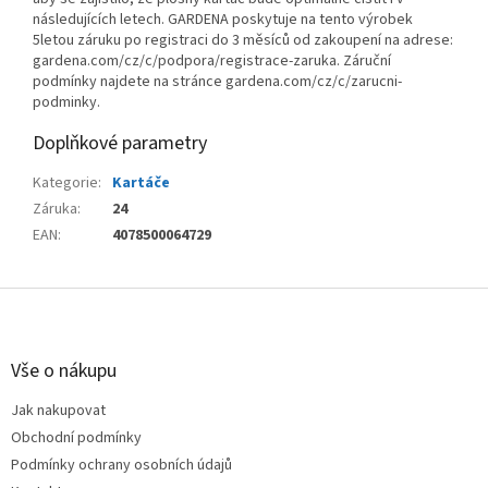
následujících letech. GARDENA poskytuje na tento výrobek
5letou záruku po registraci do 3 měsíců od zakoupení na adrese:
gardena.com/cz/c/podpora/registrace-zaruka. Záruční
podmínky najdete na stránce gardena.com/cz/c/zarucni-
podminky.
Doplňkové parametry
Kategorie
:
Kartáče
Záruka
:
24
EAN
:
4078500064729
Z
á
p
a
Vše o nákupu
t
Jak nakupovat
í
Obchodní podmínky
Podmínky ochrany osobních údajů