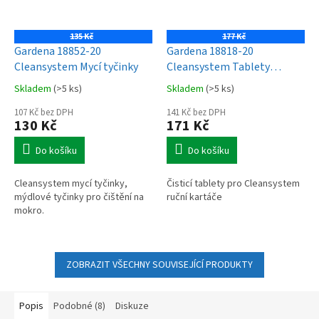
135 Kč
177 Kč
Gardena 18852-20
Gardena 18818-20
Cleansystem Mycí tyčinky
Cleansystem Tablety
18800/18802/18804
Skladem
(>5 ks)
Skladem
(>5 ks)
107 Kč bez DPH
141 Kč bez DPH
130 Kč
171 Kč
Do košíku
Do košíku
Cleansystem mycí tyčinky,
Čisticí tablety pro Cleansystem
mýdlové tyčinky pro čištění na
ruční kartáče
mokro.
ZOBRAZIT VŠECHNY SOUVISEJÍCÍ PRODUKTY
Popis
Podobné (8)
Diskuze