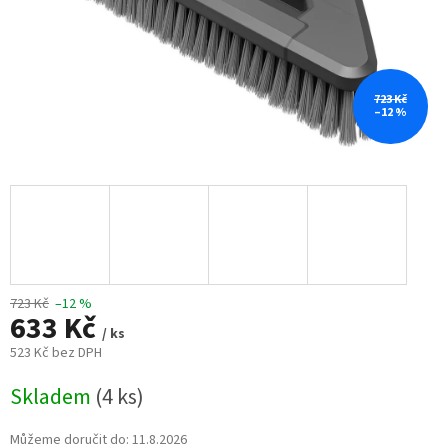
723 Kč
–12 %
723 Kč
–12 %
633 Kč
/ ks
523 Kč bez DPH
Měrná
Skladem
(4 ks)
cena:
Můžeme doručit do:
11.8.2026