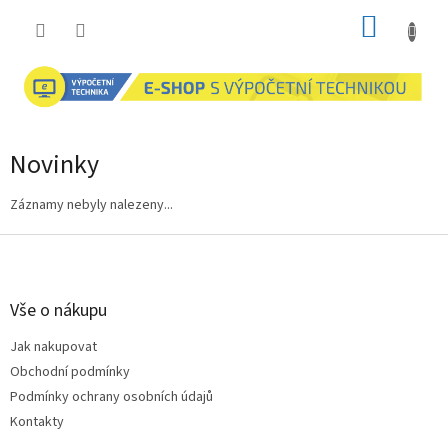
Přejít
NÁKUP
na
obsah
KOŠÍK
Novinky
Záznamy nebyly nalezeny...
Z
á
p
a
Vše o nákupu
t
Jak nakupovat
í
Obchodní podmínky
Podmínky ochrany osobních údajů
Kontakty