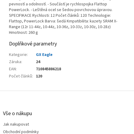
pevností a odolností. - Součástí je rychlospojka Flattop
PowerLock. - Leštěná ocel se šedou povrchovou úpravou.
SPECIFIKACE Rychlosti: 12 Počet článků: 120 Technologie:
Flattop, PowerLock Barva: šedá Kmpatibilita: kazety SRAM X-
Range (12r 11-44z, 10-44z, 10-36z, 10-33z, 10-30z, 10-28z)
Hmotnost: 260 g
Doplňkové parametry
Kategorie
:
GX Eagle
Záruka
:
24
EAN
:
710845886218
Počet článků
:
120
Z
á
p
a
Vše o nákupu
t
Jak nakupovat
í
Obchodní podmínky