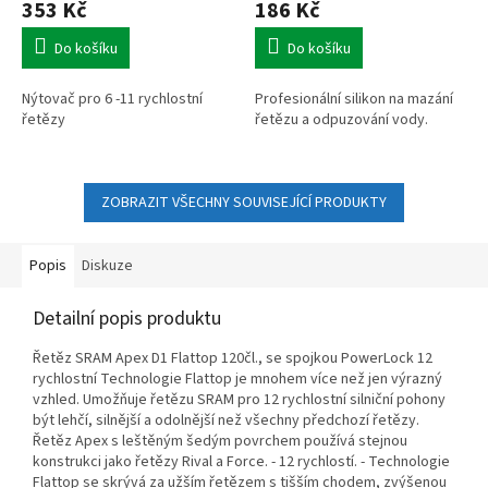
353 Kč
186 Kč
Do košíku
Do košíku
Nýtovač pro 6 -11 rychlostní
Profesionální silikon na mazání
řetězy
řetězu a odpuzování vody.
ZOBRAZIT VŠECHNY SOUVISEJÍCÍ PRODUKTY
Popis
Diskuze
Detailní popis produktu
Řetěz SRAM Apex D1 Flattop 120čl., se spojkou PowerLock 12
rychlostní Technologie Flattop je mnohem více než jen výrazný
vzhled. Umožňuje řetězu SRAM pro 12 rychlostní silniční pohony
být lehčí, silnější a odolnější než všechny předchozí řetězy.
Řetěz Apex s leštěným šedým povrchem používá stejnou
konstrukci jako řetězy Rival a Force. - 12 rychlostí. - Technologie
Flattop se skrývá za užším řetězem s tišším chodem, zvýšenou