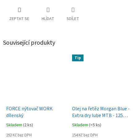
ZEPTAT SE
HLÍDAT
SDÍLET
Související produkty
Tip
FORCE nýtovač WORK
Olej na řetěz Morgan Blue -
dílenský
Extra dry lube MTB - 125ml
kapátko
Skladem
(2 ks)
Skladem
(>5 ks)
292 Kč bez DPH
154 Kč bez DPH