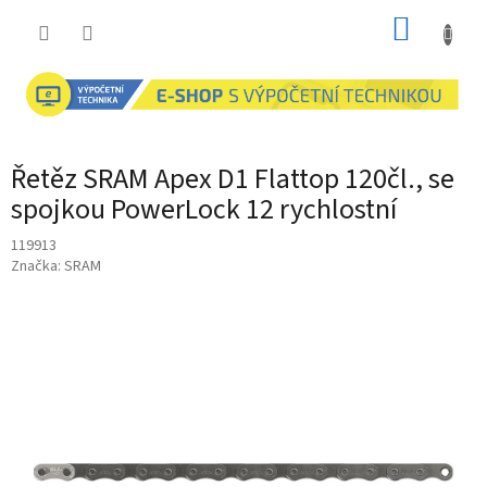
Přejít
NÁKUP
na
obsah
KOŠÍK
Řetěz SRAM Apex D1 Flattop 120čl., se
spojkou PowerLock 12 rychlostní
119913
Značka:
SRAM