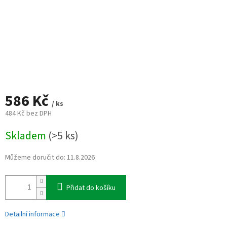
586 Kč
/ ks
484 Kč bez DPH
Měrná
Skladem
(>5 ks)
cena:
Můžeme doručit do:
11.8.2026
Přidat do košíku
Detailní informace