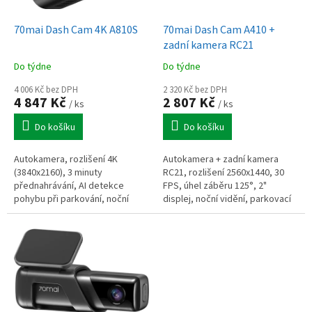
u
o
k
d
t
70mai Dash Cam 4K A810S
70mai Dash Cam A410 +
u
ů
zadní kamera RC21
k
Do týdne
Do týdne
t
ů
4 006 Kč bez DPH
2 320 Kč bez DPH
4 847 Kč
2 807 Kč
/ ks
/ ks
Do košíku
Do košíku
Autokamera, rozlišení 4K
Autokamera + zadní kamera
(3840x2160), 3 minuty
RC21, rozlišení 2560x1440, 30
přednahrávání, AI detekce
FPS, úhel záběru 125°, 2"
pohybu při parkování, noční
displej, noční vidění, parkovací
vidění, hlasové ovládání, WiFi 6,
režim, HDR, GPS, WiFi
GPS, ADAS