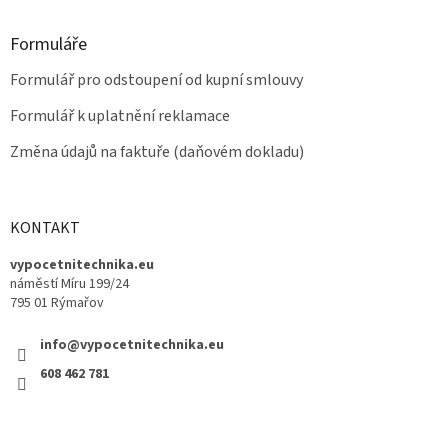
Formuláře
Formulář pro odstoupení od kupní smlouvy
Formulář k uplatnění reklamace
Změna údajů na faktuře (daňovém dokladu)
KONTAKT
vypocetnitechnika.eu
náměstí Míru 199/24
795 01 Rýmařov
info@vypocetnitechnika.eu
608 462 781