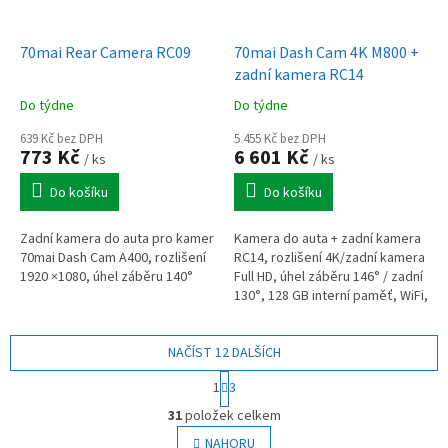
70mai Rear Camera RC09
70mai Dash Cam 4K M800 +
zadní kamera RC14
Do týdne
Do týdne
639 Kč bez DPH
5 455 Kč bez DPH
773 Kč
6 601 Kč
/ ks
/ ks
Do košíku
Do košíku
Zadní kamera do auta pro kamer
Kamera do auta + zadní kamera
70mai Dash Cam A400, rozlišení
RC14, rozlišení 4K/zadní kamera
1920 ×1080, úhel záběru 140°
Full HD, úhel záběru 146° / zadní
130°, 128 GB interní paměť, WiFi,
GPS, ADAS, HDR, hlasové
ovládání
NAČÍST 12 DALŠÍCH
S
1
3
t
O
r
31
položek celkem
v
á
l
NAHORU
n