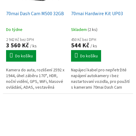
70mai Dash Cam M500 32GB
70mai Hardwire Kit UP03
Do týdne
Skladem
(2 ks)
2 942 Kč bez DPH
450 Kč bez DPH
3 560 Kč
544 Kč
/ ks
/ ks
Do košíku
Do košíku
Kamera do auta, rozlišení 2592 x
Napájecí kabel pro nepřetržité
1944, úhel záběru 170°, HDR,
napájení autokamery i bez
noční vidění, GPS, WiFi, hlasové
nastartovaní vozidla, pro použití
ovládání, ADAS, vestavěná
s kamerami 70mai Dash Cam
paměť 32 GB
A810/M500/Omni