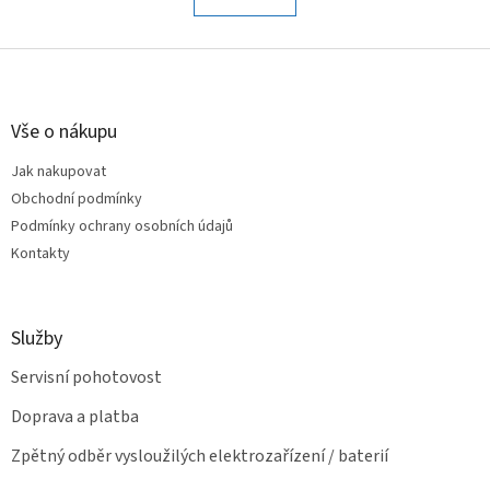
á
k
o
d
v
Z
a
á
c
á
n
í
p
í
p
a
Vše o nákupu
r
t
v
Jak nakupovat
í
k
Obchodní podmínky
y
v
Podmínky ochrany osobních údajů
ý
Kontakty
p
i
s
u
Služby
Servisní pohotovost
Doprava a platba
Zpětný odběr vysloužilých elektrozařízení / baterií