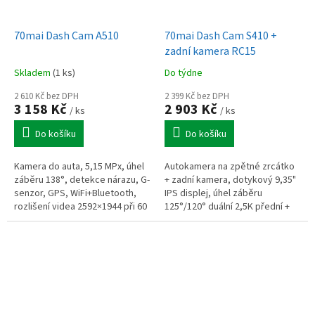
70mai Dash Cam A510
70mai Dash Cam S410 +
zadní kamera RC15
Skladem
(1 ks)
Do týdne
2 610 Kč bez DPH
2 399 Kč bez DPH
3 158 Kč
2 903 Kč
/ ks
/ ks
Do košíku
Do košíku
Kamera do auta, 5,15 MPx, úhel
Autokamera na zpětné zrcátko
záběru 138°, detekce nárazu, G-
+ zadní kamera, dotykový 9,35"
senzor, GPS, WiFi+Bluetooth,
IPS displej, úhel záběru
rozlišení videa 2592×1944 při 60
125°/120° duální 2,5K přední +
FPS, parkovací režim, noční
1080P zadní záznam, noční
vidění
vidění, WiFi