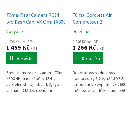
70mai Rear Camera RC14
70mai Cordless Air
pro Dash Cam 4K Omni X800
Compressor 2
Do týdne
Do týdne
1 206 Kč bez DPH
1 046 Kč bez DPH
1 459 Kč
1 266 Kč
/ ks
/ ks
Do košíku
Do košíku
Zadní kamera pro kameru 70mai
Bezdrátový vzduchový
X800 4K, úhel záběru 134°,
kompresor, 7,2 V, až 150 PSI,
světelnost objektivu f/2, typ
automatické vypnutí, 2x 2600
snímače CMOS, rozlišení
mAh baterie, délka hadice 600
snímače 2 Mpx, HDR, délka
mm, vestavěné osvětlení,
kabelu 5,5 m
displej