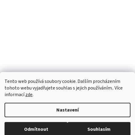
Tento web používá soubory cookie. Dalším procházením
tohoto webu vyjadřujete souhlas s jejich používáním.. Více
informací
zde
.
Vytvořil Shoptet
Nastavení
Copyright 2026
vypocetnitechnika.eu
. Všechna práva vyhrazena.
Odmítnout
Souhlasím
Upravit nastavení cookies