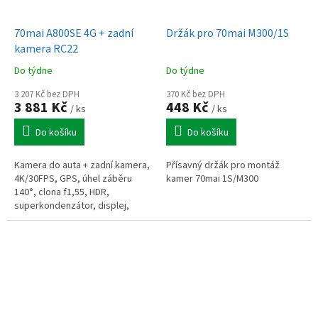
70mai A800SE 4G + zadní
Držák pro 70mai M300/1S
kamera RC22
Do týdne
Do týdne
3 207 Kč bez DPH
370 Kč bez DPH
3 881 Kč
448 Kč
/ ks
/ ks
Do košíku
Do košíku
Kamera do auta + zadní kamera,
Přísavný držák pro montáž
4K/30FPS, GPS, úhel záběru
kamer 70mai 1S/M300
140°, clona f1,55, HDR,
superkondenzátor, displej,
ADAS, noční vidění