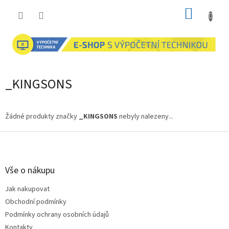
Přejít
NÁKUP
na
obsah
KOŠÍK
_KINGSONS
Žádné produkty značky
_KINGSONS
nebyly nalezeny...
Z
á
p
a
Vše o nákupu
t
Jak nakupovat
í
Obchodní podmínky
Podmínky ochrany osobních údajů
Kontakty