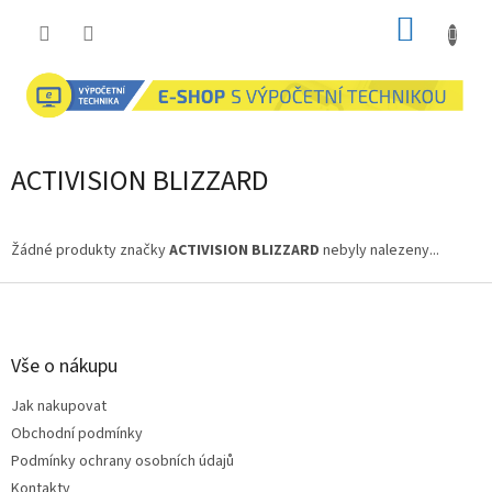
Přejít
NÁKUP
na
obsah
KOŠÍK
ACTIVISION BLIZZARD
Žádné produkty značky
ACTIVISION BLIZZARD
nebyly nalezeny...
Z
á
p
a
Vše o nákupu
t
Jak nakupovat
í
Obchodní podmínky
Podmínky ochrany osobních údajů
Kontakty