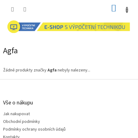
Přejít
NÁKUP
na
obsah
KOŠÍK
Agfa
Žádné produkty značky
Agfa
nebyly nalezeny...
Z
á
p
a
Vše o nákupu
t
Jak nakupovat
í
Obchodní podmínky
Podmínky ochrany osobních údajů
Kontakty