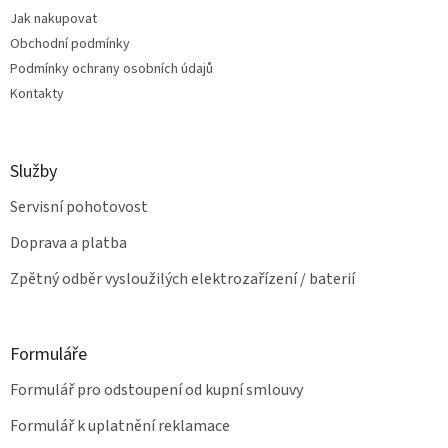
t
í
Jak nakupovat
í
p
Obchodní podmínky
r
v
Podmínky ochrany osobních údajů
k
Kontakty
y
v
ý
p
Služby
i
s
Servisní pohotovost
u
Doprava a platba
Zpětný odběr vysloužilých elektrozařízení / baterií
Formuláře
Formulář pro odstoupení od kupní smlouvy
Formulář k uplatnění reklamace