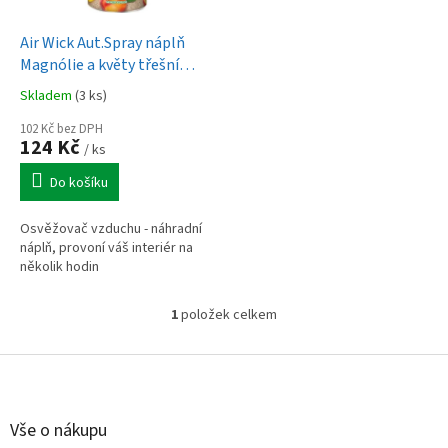
u
o
k
d
t
Air Wick Aut.Spray náplň
u
ů
Magnólie a květy třešní
k
250ml
Skladem
(3 ks)
t
ů
102 Kč bez DPH
124 Kč
/ ks
Do košíku
Osvěžovač vzduchu - náhradní
náplň, provoní váš interiér na
několik hodin
1
položek celkem
O
v
l
Z
á
á
d
p
a
a
Vše o nákupu
c