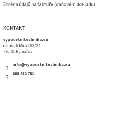
Změna údajů na faktuře (daňovém dokladu)
KONTAKT
vypocetnitechnika.eu
náměstí Míru 199/24
795 01 Rýmařov
info@vypocetnitechnika.eu
608 462 781