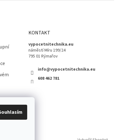
KONTAKT
vypocetnitechnika.eu
upní
náměstí Míru 199/24
795 01 Rýmařov
ace
info@vypocetnitechnika.eu
ovém
608 462 781
Souhlasím