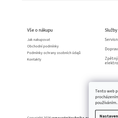
Z
á
p
a
t
Vše o nákupu
Služby
í
Servis
Jak nakupovat
Obchodní podmínky
Doprav
Podmínky ochrany osobních údajů
Zpětný 
Kontakty
elektro
Tento web po
procházením 
používáním..
Nastaven