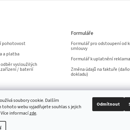
Formuláře
ní pohotovost
Formulář pro odstoupení od k
smlouvy
a a platba
Formulář k uplatnění reklam
odběr vysloužilých
zařízení / baterií
Změna údajů na faktuře (daň
dokladu)
užívá soubory cookie. Dalším
Odmítnout
tohoto webu vyjadřujete souhlas s jejich
 Více informací
zde
.
í