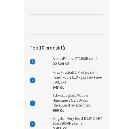
a
n
e
l
Top 10 produktů
Apple iPhone 17 256GB černá
22 524 Kč
Firex Firexball-1 Protipožární
hasicí koule (1,3 kg prášek Furex
770), 1ks
543 Kč
Schwalbe plášť Motion
Hurricane 29x2,0 Addix
RaceGuard reflexní pruh
660 Kč
Kingston Fury Beast DIMM DDR4
8GB 3200MHz černá
2 413 Kč