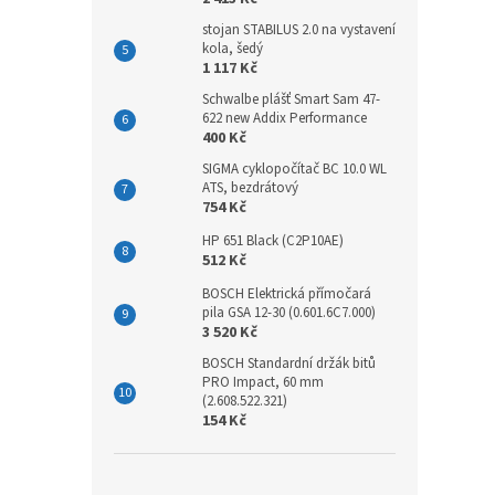
stojan STABILUS 2.0 na vystavení
kola, šedý
1 117 Kč
Schwalbe plášť Smart Sam 47-
622 new Addix Performance
400 Kč
SIGMA cyklopočítač BC 10.0 WL
ATS, bezdrátový
754 Kč
HP 651 Black (C2P10AE)
512 Kč
BOSCH Elektrická přímočará
pila GSA 12-30 (0.601.6C7.000)
3 520 Kč
BOSCH Standardní držák bitů
PRO Impact, 60 mm
(2.608.522.321)
154 Kč