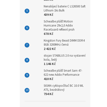
Nenabíjecí baterie C LS26500 Saft
Lithium 1ks Bulk
439 Kč
Schwalbe plášť Motion
Hurricane 29x2,0 Addix
RaceGuard reflexní pruh
678 Kč
Kingston Fury Beast DIMM DDR4
8GB 3200MHz černá
2 422 Kč
stojan STABILUS 2.0 na vystavení
kola, šedý
1 146 Kč
Schwalbe plášť Smart Sam 47-
622 new Addix Performance
410 Kč
SIGMA cyklopočítač BC 10.0 WL
ATS, bezdrátový
754 Kč