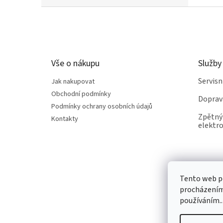
Z
á
p
a
t
Vše o nákupu
Služby
í
Servis
Jak nakupovat
Obchodní podmínky
Doprav
Podmínky ochrany osobních údajů
Zpětný 
Kontakty
elektro
Tento web po
procházením 
používáním..