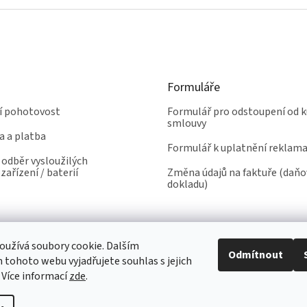
Formuláře
ní pohotovost
Formulář pro odstoupení od k
smlouvy
a a platba
Formulář k uplatnění reklam
odběr vysloužilých
zařízení / baterií
Změna údajů na faktuře (daň
dokladu)
užívá soubory cookie. Dalším
Odmítnout
tohoto webu vyjadřujete souhlas s jejich
 Více informací
zde
.