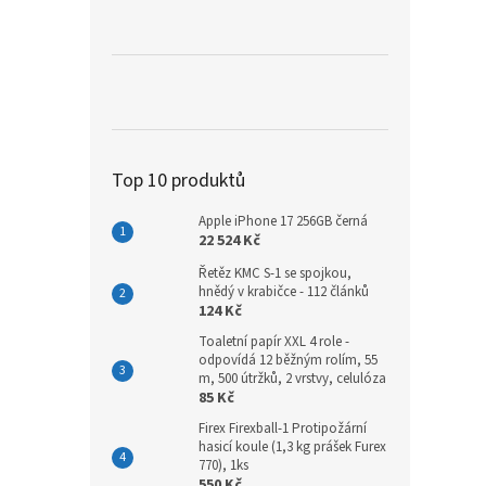
a
n
e
l
Top 10 produktů
Apple iPhone 17 256GB černá
22 524 Kč
Řetěz KMC S-1 se spojkou,
hnědý v krabičce - 112 článků
124 Kč
Toaletní papír XXL 4 role -
odpovídá 12 běžným rolím, 55
m, 500 útržků, 2 vrstvy, celulóza
85 Kč
Firex Firexball-1 Protipožární
hasicí koule (1,3 kg prášek Furex
770), 1ks
550 Kč