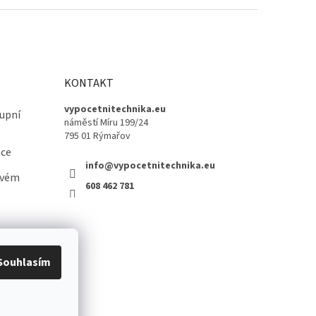
KONTAKT
vypocetnitechnika.eu
upní
náměstí Míru 199/24
795 01 Rýmařov
ace
info@vypocetnitechnika.eu
ovém
608 462 781
Souhlasím