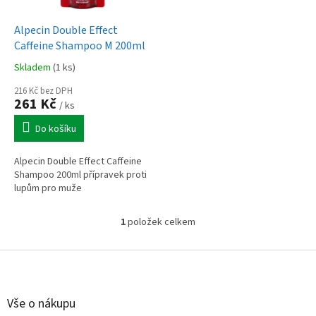
u
o
k
d
t
Alpecin Double Effect
u
ů
Caffeine Shampoo M 200ml
k
Skladem
(1 ks)
t
ů
216 Kč bez DPH
261 Kč
/ ks
Do košíku
Alpecin Double Effect Caffeine
Shampoo 200ml přípravek proti
lupům pro muže
1
položek celkem
O
v
l
Z
á
á
d
p
a
a
Vše o nákupu
c