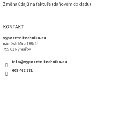
Změna údajů na faktuře (daňovém dokladu)
KONTAKT
vypocetnitechnika.eu
náměstí Míru 199/24
795 01 Rýmařov
info@vypocetnitechnika.eu
608 462 781