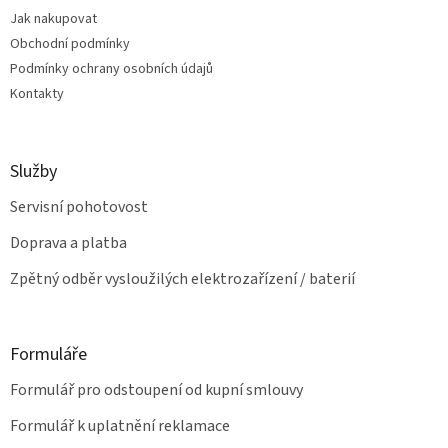
t
í
Jak nakupovat
í
p
Obchodní podmínky
r
v
Podmínky ochrany osobních údajů
k
Kontakty
y
v
ý
p
Služby
i
s
Servisní pohotovost
u
Doprava a platba
Zpětný odběr vysloužilých elektrozařízení / baterií
Formuláře
Formulář pro odstoupení od kupní smlouvy
Formulář k uplatnění reklamace