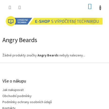
Přejít
NÁKUP
na
obsah
KOŠÍK
Angry Beards
Žádné produkty značky
Angry Beards
nebyly nalezeny...
Z
á
p
a
Vše o nákupu
t
Jak nakupovat
í
Obchodní podmínky
Podmínky ochrany osobních údajů
Kontakty