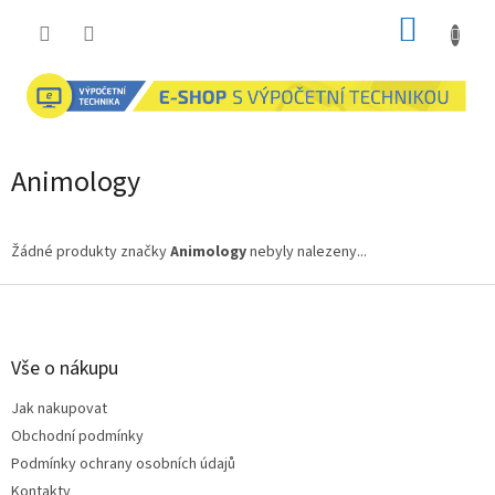
Přejít
NÁKUP
na
obsah
KOŠÍK
Animology
Žádné produkty značky
Animology
nebyly nalezeny...
Z
á
p
a
Vše o nákupu
t
Jak nakupovat
í
Obchodní podmínky
Podmínky ochrany osobních údajů
Kontakty