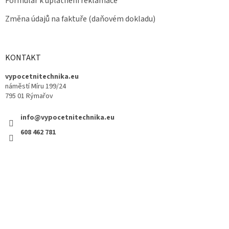
Formulář k uplatnění reklamace
Změna údajů na faktuře (daňovém dokladu)
KONTAKT
vypocetnitechnika.eu
náměstí Míru 199/24
795 01 Rýmařov
info@vypocetnitechnika.eu
608 462 781