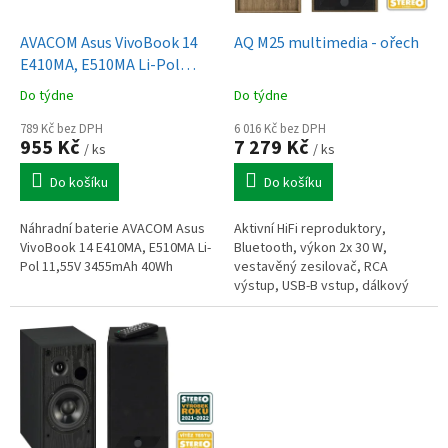
u
o
k
d
t
AVACOM Asus VivoBook 14
AQ M25 multimedia - ořech
u
ů
E410MA, E510MA Li-Pol
k
11,55V 3455mAh 40Wh
Do týdne
Do týdne
t
ů
789 Kč bez DPH
6 016 Kč bez DPH
955 Kč
7 279 Kč
/ ks
/ ks
Do košíku
Do košíku
Náhradní baterie AVACOM Asus
Aktivní HiFi reproduktory,
VivoBook 14 E410MA, E510MA Li-
Bluetooth, výkon 2x 30 W,
Pol 11,55V 3455mAh 40Wh
vestavěný zesilovač, RCA
výstup, USB-B vstup, dálkový
ovladač, ořechové dřevo