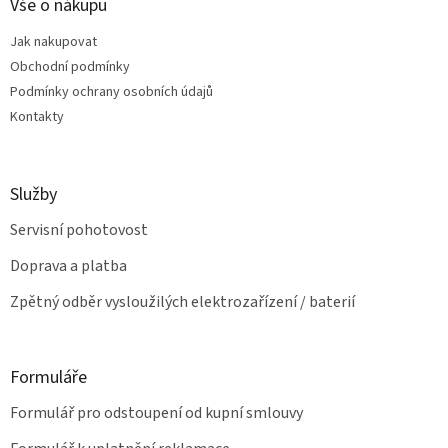
a
Vše o nákupu
c
t
í
Jak nakupovat
í
p
Obchodní podmínky
r
v
Podmínky ochrany osobních údajů
k
Kontakty
y
v
ý
p
Služby
i
s
Servisní pohotovost
u
Doprava a platba
Zpětný odběr vysloužilých elektrozařízení / baterií
Formuláře
Formulář pro odstoupení od kupní smlouvy