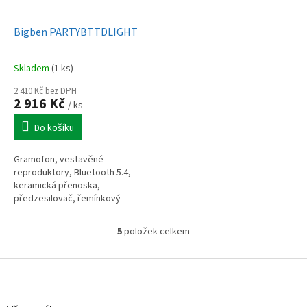
Bigben PARTYBTTDLIGHT
Skladem
(1 ks)
2 410 Kč bez DPH
2 916 Kč
/ ks
Do košíku
Gramofon, vestavěné
reproduktory, Bluetooth 5.4,
keramická přenoska,
předzesilovač, řemínkový
pohon, 33/45/78 otáček/min.,
RCA výstup, funkce autostop,
5
položek celkem
O
barevné podsvícení,...
v
l
Z
á
á
d
p
a