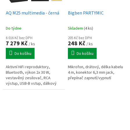
AQ M25 multimedia - černá
Bigben PARTYMIC
Do týdne
Skladem
(4 ks)
6 016 Kč bez DPH
205 Kč bez DPH
7 279 Kč
248 Kč
/ ks
/ ks
Do košíku
Do košíku
Aktivní HiFi reproduktory,
Mikrofon, drátový, délka kabelu
Bluetooth, výkon 2x 30 W,
4 m, konektor 6,3 mm jack,
vestavěný zesilovač, RCA
přepínač zapnutí/vypnutí
výstup, USB-B vstup, dálkový
ovladač, černé dřevo