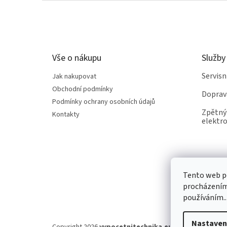
Z
á
p
a
t
Vše o nákupu
Služby
í
Servis
Jak nakupovat
Obchodní podmínky
Doprav
Podmínky ochrany osobních údajů
Zpětný 
Kontakty
elektro
Tento web po
procházením 
používáním..
Nastaven