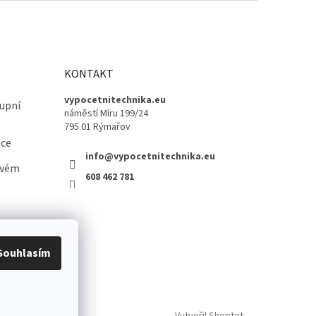
KONTAKT
vypocetnitechnika.eu
upní
náměstí Míru 199/24
795 01 Rýmařov
ace
info@vypocetnitechnika.eu
ovém
608 462 781
Souhlasím