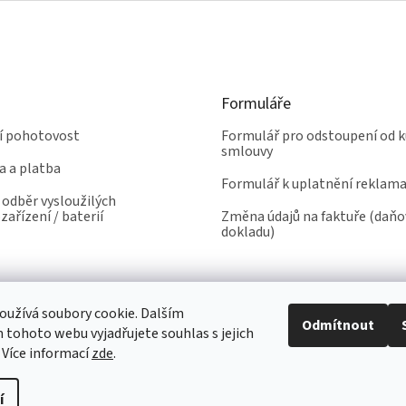
Formuláře
ní pohotovost
Formulář pro odstoupení od k
smlouvy
a a platba
Formulář k uplatnění reklam
odběr vysloužilých
zařízení / baterií
Změna údajů na faktuře (daň
dokladu)
užívá soubory cookie. Dalším
Odmítnout
tohoto webu vyjadřujete souhlas s jejich
 Více informací
zde
.
í