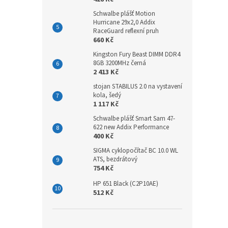
Schwalbe plášť Motion
Hurricane 29x2,0 Addix
RaceGuard reflexní pruh
660 Kč
Kingston Fury Beast DIMM DDR4
8GB 3200MHz černá
2 413 Kč
stojan STABILUS 2.0 na vystavení
kola, šedý
1 117 Kč
Schwalbe plášť Smart Sam 47-
622 new Addix Performance
400 Kč
SIGMA cyklopočítač BC 10.0 WL
ATS, bezdrátový
754 Kč
HP 651 Black (C2P10AE)
512 Kč