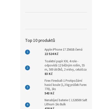
a
n
e
l
Top 10 produktů
Apple iPhone 17 256GB černá
22 524 Kč
Toaletní papír XXL 4 role -
odpovídá 12 běžným rolím, 55
m, 500 útržků, 2 vrstvy, celulóza
83 Kč
Firex Firexball-1 Protipožární
hasicí koule (1,3 kg prášek Furex
770), 1ks
543 Kč
Nenabíjecí baterie C LS26500 Saft
Lithium 1ks Bulk
428 Kč