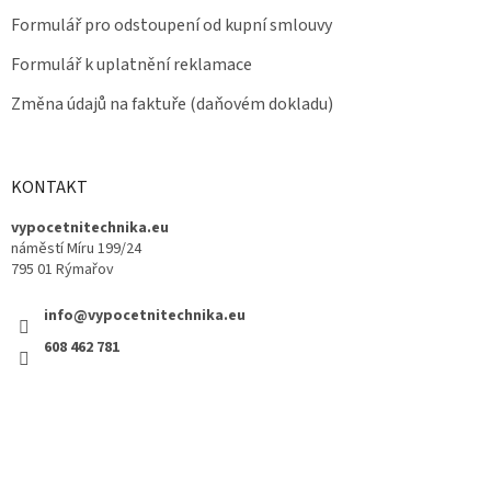
Formulář pro odstoupení od kupní smlouvy
Formulář k uplatnění reklamace
Změna údajů na faktuře (daňovém dokladu)
KONTAKT
vypocetnitechnika.eu
náměstí Míru 199/24
795 01 Rýmařov
info@vypocetnitechnika.eu
608 462 781