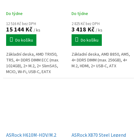
Do týdne
Do týdne
12 516 Kč bez DPH
2 825 Kč bez DPH
15 144 Kč
3 418 Kč
/ ks
/ ks
Do košíku
Do košíku
Základní deska, AMD TRX50,
Základní deska, AMD B850, AM5,
TR5, 4× DDR5 DIMM ECC (max.
4× DDR5 DIMM (max. 256GB), 4×
1024GB), 2× M.2, 2× SlimSAS,
M.2, HDMI, 2× USB-C, ATX
MCIO, Wi-Fi, USB-C, EATX
ASRock H610M-HDV/M.2
ASRock X870 Steel Legend