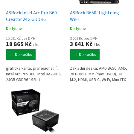
u
o
k
d
t
ASRock Intel Arc Pro B60
ASRock B650I Lightning
u
ů
Creator 24G GDDR6
WiFi
k
Do týdne
Do týdne
t
ů
15 591 Kč bez DPH
3 009 Kč bez DPH
18 865 Kč
3 641 Kč
/ ks
/ ks
Do košíku
Do košíku
grafická karta, profesionální,
Základní deska, AMD B650, AM5,
Intel Arc Pro B60, Intel Xe2-HPG,
2× DDR5 DIMM (max. 96GB), 2×
24GB GDDR6 192bit
M.2, HDMI, USB-C, Wi-Fi, Mini-ITX