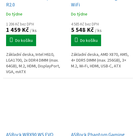
R2.0
WiFi
Do týdne
Do týdne
1 206 Kč bez DPH
4 585 Kč bez DPH
1 459 Kč
5 548 Kč
/ ks
/ ks
Do košíku
Do košíku
Základní deska, Intel H610,
Základní deska, AMD X870, AM5,
LGA1700, 2x DDR4 DIMM (max.
4× DDR5 DIMM (max. 256GB), 3×
64GB), M.2, HDMI, DisplayPort,
M.2, Wi-Fi, HDMI, USB-C, ATX
VGA, mATX
ASRock WRX90 WS EVO
ASRock Phantom Gaming