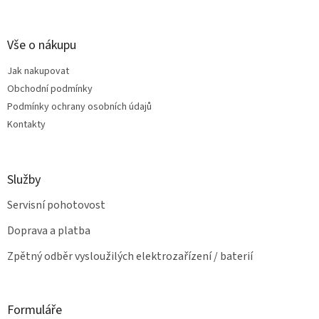
á
c
á
n
í
p
í
p
a
Vše o nákupu
r
t
v
Jak nakupovat
í
k
Obchodní podmínky
y
v
Podmínky ochrany osobních údajů
ý
Kontakty
p
i
s
u
Služby
Servisní pohotovost
Doprava a platba
Zpětný odběr vysloužilých elektrozařízení / baterií
Formuláře