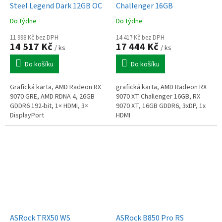
Steel Legend Dark 12GB OC
Challenger 16GB
Do týdne
Do týdne
11 998 Kč bez DPH
14 417 Kč bez DPH
14 517 Kč
17 444 Kč
/ ks
/ ks
Do košíku
Do košíku
Grafická karta, AMD Radeon RX
grafická karta, AMD Radeon RX
9070 GRE, AMD RDNA 4, 26GB
9070 XT Challenger 16GB, RX
GDDR6 192-bit, 1× HDMI, 3×
9070 XT, 16GB GDDR6, 3xDP, 1x
DisplayPort
HDMI
ASRock TRX50 WS
ASRock B850 Pro RS