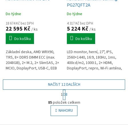
PG27QFT2A
Do týdne
Do týdne
18 674 Kč bez DPH
4 317 Kč bez DPH
22 595 Kč
5 224 Kč
/ ks
/ ks
Do košíku
Do košíku
Základní deska, AMD WRX90,
LED monitor, herní, 27", IPS,
TR5, 8× DDR5 DIMM ECC (max.
2560×1440, 16:9, 180Hz, 1ms,
2048GB), 2× M.2, 2× SlimSAS, 2×
400cd/m2, 1000:1, 2× HDMI,
MCIO, DisplayPort, USB-C, EEB
DisplayPort, repro, Wi-Fi anténa,
černý
NAČÍST 12 DALŠÍCH
S
1
8
t
O
r
85
položek celkem
v
á
l
NAHORU
n
á
k
o
d
v
Z
a