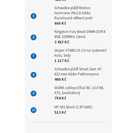
Schwalbe plášť Motion
Hurricane 29x2,0 Addix
RaceGuard reflexní pruh
660 Kč
Kingston Fury Beast DIMM DDR4
8GB 3200MHz černá
2 413 Kč
stojan STABILUS 2.0 na vystavení
kola, šedý
1 117 Kč
Schwalbe plášť Smart Sam 47-
622 new Addix Performance
400 Kč
SIGMA cyklopočítač BC 10.0 WL
ATS, bezdrátový
754 Kč
HP 651 Black (C2P10AE)
512 Kč