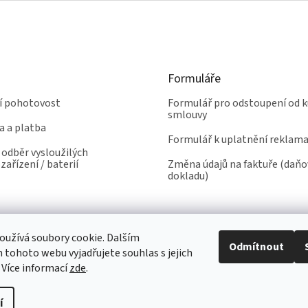
Formuláře
ní pohotovost
Formulář pro odstoupení od k
smlouvy
a a platba
Formulář k uplatnění reklam
odběr vysloužilých
zařízení / baterií
Změna údajů na faktuře (daň
dokladu)
užívá soubory cookie. Dalším
Odmítnout
tohoto webu vyjadřujete souhlas s jejich
 Více informací
zde
.
í