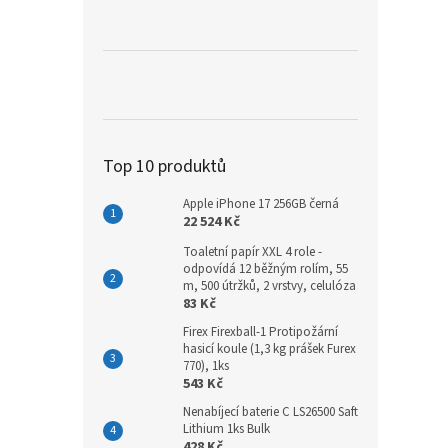
a
n
e
l
Top 10 produktů
Apple iPhone 17 256GB černá
22 524 Kč
Toaletní papír XXL 4 role -
odpovídá 12 běžným rolím, 55
m, 500 útržků, 2 vrstvy, celulóza
83 Kč
Firex Firexball-1 Protipožární
hasicí koule (1,3 kg prášek Furex
770), 1ks
543 Kč
Nenabíjecí baterie C LS26500 Saft
Lithium 1ks Bulk
428 Kč