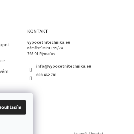
KONTAKT
vypocetnitechnika.eu
upní
náměstí Míru 199/24
795 01 Rýmařov
ace
info@vypocetnitechnika.eu
ovém
608 462 781
Souhlasím