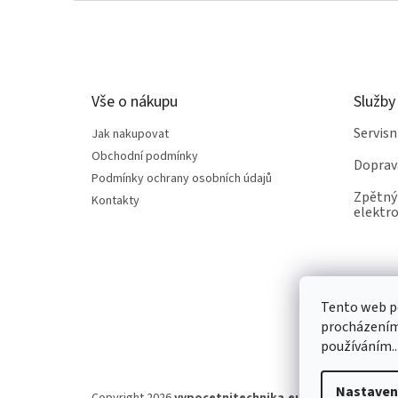
Z
á
p
a
t
Vše o nákupu
Služby
í
Servis
Jak nakupovat
Obchodní podmínky
Doprav
Podmínky ochrany osobních údajů
Zpětný 
Kontakty
elektro
Tento web po
procházením 
používáním..
Nastaven