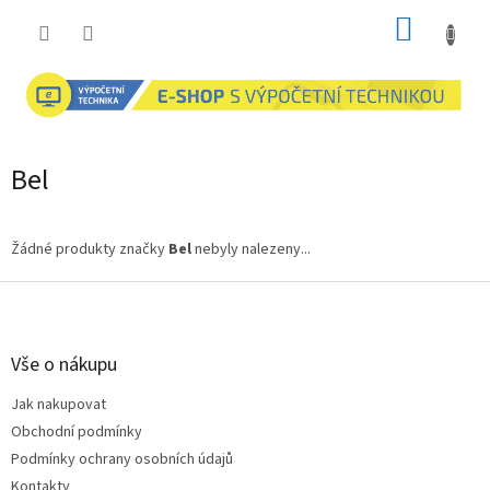
Přejít
NÁKUP
na
obsah
KOŠÍK
Bel
Žádné produkty značky
Bel
nebyly nalezeny...
Z
á
p
a
Vše o nákupu
t
Jak nakupovat
í
Obchodní podmínky
Podmínky ochrany osobních údajů
Kontakty