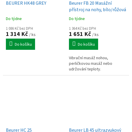
BEURER HK48 GREY
Beurer FB 20 Masážní
přístroj na nohy, bílo/růžová
Do týdne
Do týdne
1 086 Kč bez DPH
1 364 Kč bez DPH
1 314 Kč
1 651 Kč
/ ks
/ ks
Do košíku
Do košíku
Vibrační masáž nohou,
perličkovou masáž nebo
udržování teploty.
Beurer HC 25
Beurer LB 45 ultrazvukový