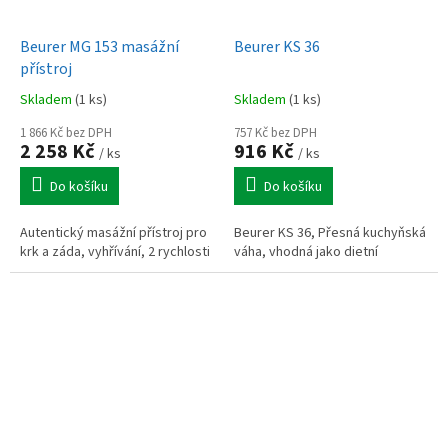
Beurer MG 153 masážní
Beurer KS 36
přístroj
Skladem
(1 ks)
Skladem
(1 ks)
1 866 Kč bez DPH
757 Kč bez DPH
2 258 Kč
916 Kč
/ ks
/ ks
Do košíku
Do košíku
Autentický masážní přístroj pro
Beurer KS 36, Přesná kuchyňská
krk a záda, vyhřívání, 2 rychlosti
váha, vhodná jako dietní