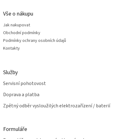
n
í
p
í
p
a
Vše o nákupu
r
t
v
Jak nakupovat
í
k
Obchodní podmínky
y
v
Podmínky ochrany osobních údajů
ý
Kontakty
p
i
s
u
Služby
Servisní pohotovost
Doprava a platba
Zpětný odběr vysloužilých elektrozařízení / baterií
Formuláře