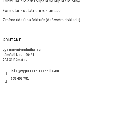
Formulář pro odstoupení od kupní smlouvy
Formulář k uplatnění reklamace
Změna údajů na faktuře (daňovém dokladu)
KONTAKT
vypocetnitechnika.eu
náměstí Míru 199/24
795 01 Rýmařov
info@vypocetnitechnika.eu
608 462 781