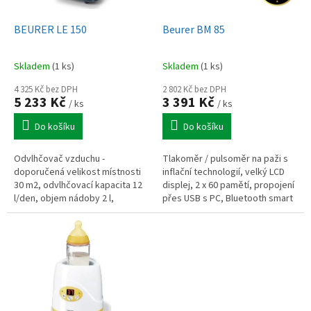
u
o
k
d
t
BEURER LE 150
Beurer BM 85
u
ů
k
Skladem
(1 ks)
Skladem
(1 ks)
t
ů
4 325 Kč bez DPH
2 802 Kč bez DPH
5 233 Kč
3 391 Kč
/ ks
/ ks
Do košíku
Do košíku
Odvlhčovač vzduchu -
Tlakoměr / pulsoměr na paži s
doporučená velikost místnosti
inflační technologií, velký LCD
30 m2, odvlhčovací kapacita 12
displej, 2 x 60 pamětí, propojení
l/den, objem nádoby 2 l,
přes USB s PC, Bluetooth smart
regulace výkonu, časovač,
pro přenos dat, správa
displej, automatické
naměřených dat v PC či ve...
odvlhčování, systém...