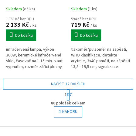
Skladem
(>5 ks)
Skladem
(1 ks)
1 763 Kč bez DPH
594 Kč bez DPH
2 133 Kč
719 Kč
/ ks
/ ks
Do košíku
Do košíku
infračervená lampa, výkon
tlakoměr/pulsoměr na zápěstí,
300W, keramické infračervené
WHO klasifikace, detekte
sklo, časovač na 1-15 min. s aut.
arytmie, 3x40 pamětí, na zápěstí
vypnutím, rozměr zářící plochy
13,5 - 19,5 cm, signalizace
30x40cm, plynule nastavitelný
chyby, čas a datum, čitelný LCD
úhel náklonu, aktivní...
displej
NAČÍST 12 DALŠÍCH
S
1
7
t
O
r
80
položek celkem
v
á
l
NAHORU
n
á
k
o
d
v
Z
a
á
c
á