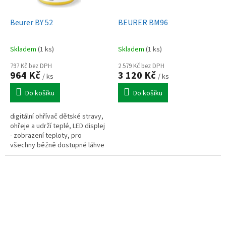
Beurer BY 52
BEURER BM96
Skladem
(1 ks)
Skladem
(1 ks)
797 Kč bez DPH
2 579 Kč bez DPH
964 Kč
3 120 Kč
/ ks
/ ks
Do košíku
Do košíku
digitální ohřívač dětské stravy,
ohřeje a udrží teplé, LED displej
- zobrazení teploty, pro
všechny běžně dostupné láhve
a sklenice, zvedák pro snadné
vyndání sklenic, snadno se...