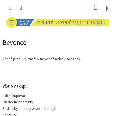
Přejít
NÁKUP
na
obsah
KOŠÍK
Beyoncé
Žádné produkty značky
Beyoncé
nebyly nalezeny...
Z
á
p
a
Vše o nákupu
t
Jak nakupovat
í
Obchodní podmínky
Podmínky ochrany osobních údajů
Kontakty