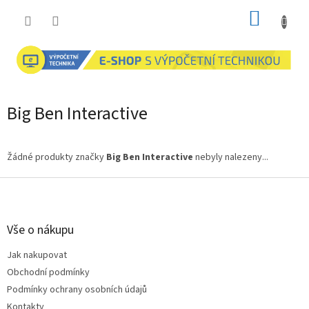
Přejít
NÁKUP
na
obsah
KOŠÍK
Big Ben Interactive
Žádné produkty značky
Big Ben Interactive
nebyly nalezeny...
Z
á
p
a
Vše o nákupu
t
Jak nakupovat
í
Obchodní podmínky
Podmínky ochrany osobních údajů
Kontakty