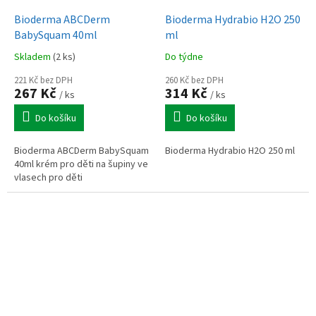
Bioderma ABCDerm
Bioderma Hydrabio H2O 250
BabySquam 40ml
ml
Skladem
(2 ks)
Do týdne
221 Kč bez DPH
260 Kč bez DPH
267 Kč
314 Kč
/ ks
/ ks
Do košíku
Do košíku
Bioderma ABCDerm BabySquam
Bioderma Hydrabio H2O 250 ml
40ml krém pro děti na šupiny ve
vlasech pro děti