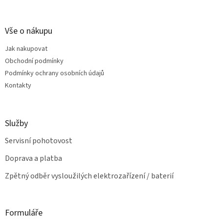
á
c
á
n
í
p
í
p
a
Vše o nákupu
r
t
v
Jak nakupovat
í
k
Obchodní podmínky
y
v
Podmínky ochrany osobních údajů
ý
Kontakty
p
i
s
u
Služby
Servisní pohotovost
Doprava a platba
Zpětný odběr vysloužilých elektrozařízení / baterií
Formuláře