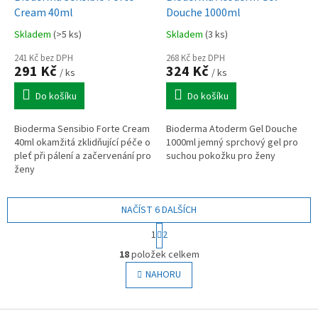
Cream 40ml
Douche 1000ml
Skladem
(>5 ks)
Skladem
(3 ks)
241 Kč bez DPH
268 Kč bez DPH
291 Kč
324 Kč
/ ks
/ ks
Do košíku
Do košíku
Bioderma Sensibio Forte Cream
Bioderma Atoderm Gel Douche
40ml okamžitá zklidňující péče o
1000ml jemný sprchový gel pro
pleť při pálení a začervenání pro
suchou pokožku pro ženy
ženy
NAČÍST 6 DALŠÍCH
S
1
2
t
O
r
18
položek celkem
v
á
l
NAHORU
n
á
k
o
d
v
Z
a