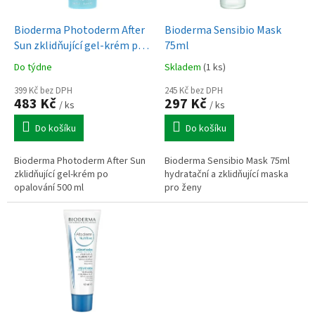
u
o
k
d
t
Bioderma Photoderm After
Bioderma Sensibio Mask
u
ů
Sun zklidňující gel-krém po
75ml
k
opalování 500 ml
Do týdne
Skladem
(1 ks)
t
ů
399 Kč bez DPH
245 Kč bez DPH
483 Kč
297 Kč
/ ks
/ ks
Do košíku
Do košíku
Bioderma Photoderm After Sun
Bioderma Sensibio Mask 75ml
zklidňující gel-krém po
hydratační a zklidňující maska
opalování 500 ml
pro ženy