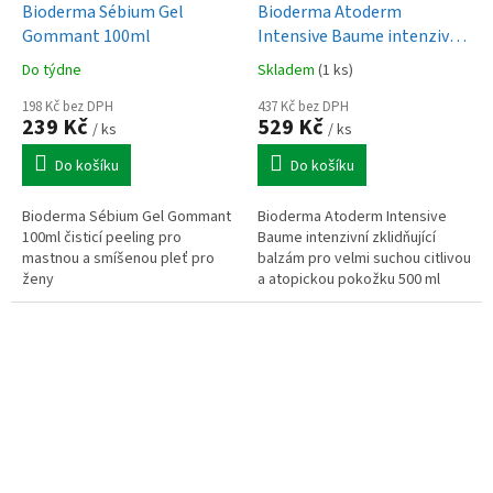
Bioderma Sébium Gel
Bioderma Atoderm
Gommant 100ml
Intensive Baume intenzivní
zklidňující balzám pro velmi
Do týdne
Skladem
(1 ks)
suchou citlivou a atopickou
198 Kč bez DPH
pokožku 500 ml
437 Kč bez DPH
239 Kč
529 Kč
/ ks
/ ks
Do košíku
Do košíku
Bioderma Sébium Gel Gommant
Bioderma Atoderm Intensive
100ml čisticí peeling pro
Baume intenzivní zklidňující
mastnou a smíšenou pleť pro
balzám pro velmi suchou citlivou
ženy
a atopickou pokožku 500 ml