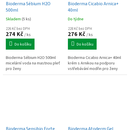
Bioderma Sébium H2O
Bioderma Cicabio Arnica+
500ml
40ml
Skladem
(5 ks)
Do týdne
226 Kč bez DPH
228 Kč bez DPH
274 Kč
276 Kč
/ ks
/ ks
Do košíku
Do košíku
Bioderma Sébium H2O 500ml
Bioderma Cicabio Arnica+ 40ml
micelární voda na mastnou pleť
krém s Arnikou na podporu
pro ženy
vstřebávání modřin pro ženy
Bioderma Sensibio Forte
Bioderma Atoderm Gel