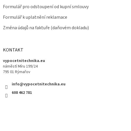
Formulář pro odstoupení od kupní smlouvy
Formulář k uplatnění reklamace
Změna údajů na faktuře (daňovém dokladu)
KONTAKT
vypocetnitechnika.eu
náměstí Míru 199/24
795 01 Rýmařov
info@vypocetnitechnika.eu
608 462 781