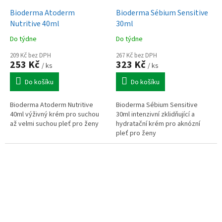
Bioderma Atoderm
Bioderma Sébium Sensitive
Nutritive 40ml
30ml
Do týdne
Do týdne
209 Kč bez DPH
267 Kč bez DPH
253 Kč
323 Kč
/ ks
/ ks
Do košíku
Do košíku
Bioderma Atoderm Nutritive
Bioderma Sébium Sensitive
40ml výživný krém pro suchou
30ml intenzivní zklidňující a
až velmi suchou pleť pro ženy
hydratační krém pro aknózní
pleť pro ženy