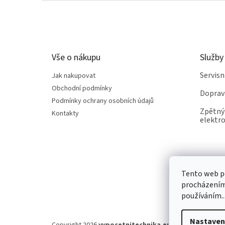
Z
á
p
a
t
Vše o nákupu
Služby
í
Servis
Jak nakupovat
Obchodní podmínky
Doprav
Podmínky ochrany osobních údajů
Zpětný 
Kontakty
elektro
Tento web po
procházením 
používáním..
Nastaven