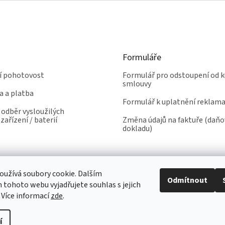
Formuláře
ní pohotovost
Formulář pro odstoupení od k
smlouvy
a a platba
Formulář k uplatnění reklam
odběr vysloužilých
zařízení / baterií
Změna údajů na faktuře (daň
dokladu)
užívá soubory cookie. Dalším
Odmítnout
tohoto webu vyjadřujete souhlas s jejich
 Více informací
zde
.
í