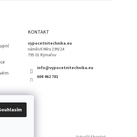
KONTAKT
vypocetnitechnika.eu
upní
náměstí Míru 199/24
795 01 Rýmařov
ace
info@vypocetnitechnika.eu
ovém
608 462 781
Souhlasím