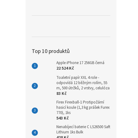
a
n
e
l
Top 10 produktů
Apple iPhone 17 256GB černá
22 524 Kč
Toaletní papír XXL 4 role -
odpovídá 12 běžným rolím, 55
m, 500 útržků, 2 vrstvy, celulóza
83 Kč
Firex Firexball-1 Protipožární
hasicí koule (1,3 kg prášek Furex
770), 1ks
543 Kč
Nenabíjecí baterie C LS26500 Saft
Lithium 1ks Bulk
428 Kč