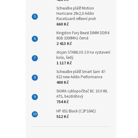
Schwalbe plášť Motion
Hurricane 29x2,0 Addix
RaceGuard reflexní pruh
660 Kč
Kingston Fury Beast DIMM DDR4
8GB 3200MHz černá
2 413 Kč
stojan STABILUS 2.0 na vystavení
kola, šedý
1 117 Kč
Schwalbe plášť Smart Sam 47-
622 new Addix Performance
400 Kč
SIGMA cyklopočítač BC 10.0 WL
ATS, bezdrátový
754 Kč
HP 651 Black (C2P10AE)
512 Kč