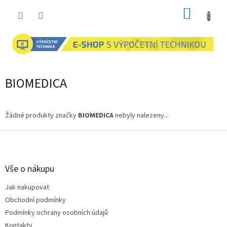
Přejít
NÁKUP
na
obsah
KOŠÍK
BIOMEDICA
Žádné produkty značky
BIOMEDICA
nebyly nalezeny...
Z
á
p
a
Vše o nákupu
t
Jak nakupovat
í
Obchodní podmínky
Podmínky ochrany osobních údajů
Kontakty