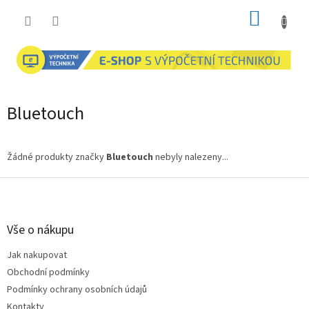
Přejít
NÁKUP
na
obsah
KOŠÍK
Bluetouch
Žádné produkty značky
Bluetouch
nebyly nalezeny...
Z
á
p
a
Vše o nákupu
t
Jak nakupovat
í
Obchodní podmínky
Podmínky ochrany osobních údajů
Kontakty