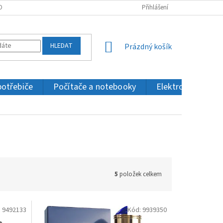
OBNÍCH ÚDAJŮ
KONTAKTY
Přihlášení
HLEDAT
NÁKUPNÍ
Prázdný košík
KOŠÍK
potřebiče
Počítače a notebooky
Elektronika a IT
5
položek celkem
:
9492133
Kód:
9939350