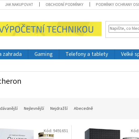
JAK NAKUPOVAT
OBCHODNÍ PODMÍNKY
PODMÍNKY OCHRANY OS
 a zahrada
Gaming
Telefony a tablety
Velké s
cheron
dávanější
Nejlevnější
Nejdražší
Abecedně
Kód:
9491651
Kód