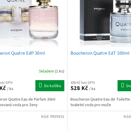
eron Quatre EdP 30ml
Boucheron Quatre EdT 100ml
Skladem
(1 ks)
 bez DPH
436 Kč bez DPH
Do košíku
Do
 Kč
528 Kč
/ ks
/ ks
ron Quatre Eau de Parfum 30ml
Boucheron Quatre Eau de Toilette
movaná voda pro ženy
toaletní voda pro muže
Kód:
9939331
Kód