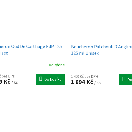
eron Oud De Carthage EdP 125
Boucheron Patchouli D'Angko
isex
125 ml Unisex
Do týdne
Kč bez DPH
1 400 Kč bez DPH
Do košíku
Do
9 Kč
1 694 Kč
/ ks
/ ks
O
v
l
á
d
a
c