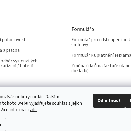
Formuláře
ní pohotovost
Formulář pro odstoupení od k
smlouvy
a a platba
Formulář k uplatnění reklam
odběr vysloužilých
zařízení / baterií
Změna údajů na faktuře (daň
dokladu)
užívá soubory cookie. Dalším
Odmítnout
tohoto webu vyjadřujete souhlas s jejich
 Více informací
zde
.
í
yhrazena.
Upravit nastavení cookies