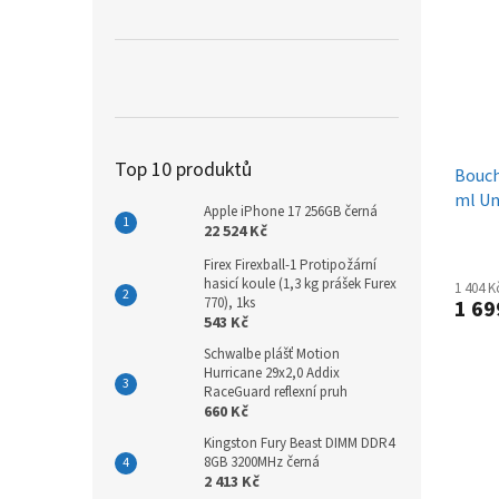
Top 10 produktů
Bouch
ml Un
Apple iPhone 17 256GB černá
22 524 Kč
Firex Firexball-1 Protipožární
hasicí koule (1,3 kg prášek Furex
1 404 
770), 1ks
1 69
543 Kč
Schwalbe plášť Motion
Hurricane 29x2,0 Addix
RaceGuard reflexní pruh
660 Kč
Kingston Fury Beast DIMM DDR4
8GB 3200MHz černá
2 413 Kč