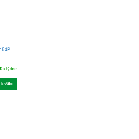
r EdP
Do týdne
 košíku