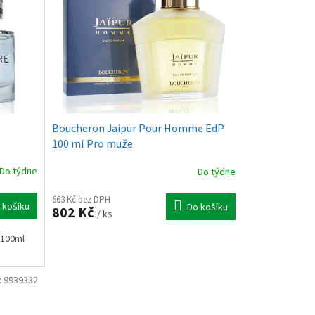
Boucheron Jaipur Pour Homme EdP
100 ml Pro muže
Do týdne
Do týdne
663 Kč bez DPH
 košíku
Do košíku
802 Kč
/ ks
 100ml
:
9939332