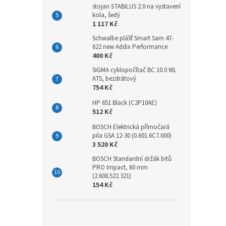
stojan STABILUS 2.0 na vystavení
kola, šedý
1 117 Kč
Schwalbe plášť Smart Sam 47-
622 new Addix Performance
400 Kč
SIGMA cyklopočítač BC 10.0 WL
ATS, bezdrátový
754 Kč
HP 651 Black (C2P10AE)
512 Kč
BOSCH Elektrická přímočará
pila GSA 12-30 (0.601.6C7.000)
3 520 Kč
BOSCH Standardní držák bitů
PRO Impact, 60 mm
(2.608.522.321)
154 Kč