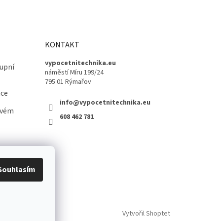
KONTAKT
vypocetnitechnika.eu
upní
náměstí Míru 199/24
795 01 Rýmařov
ace
info@vypocetnitechnika.eu
ovém
608 462 781
Souhlasím
Vytvořil Shoptet