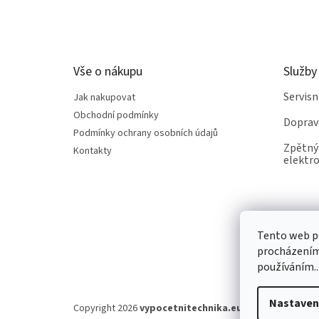
á
p
a
t
Vše o nákupu
Služby
í
Servis
Jak nakupovat
Obchodní podmínky
Doprav
Podmínky ochrany osobních údajů
Zpětný 
Kontakty
elektro
Tento web po
procházením 
používáním..
Nastaven
Copyright 2026
vypocetnitechnika.eu
. Všechna práva v