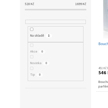
p
p
a
528
Kč
1699
Kč
i
r
n
s
o
e
p
d
l
r
u
o
k
d
t
Na skladě
1
u
ů
Bouch
k
t
Akce
0
ů
Novinka
0
451 Kč
546
Tip
0
Bouche
parfé