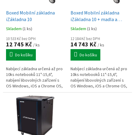
u
o
k
d
t
Boxed Mobilní základna
Boxed Mobilní základna
u
ů
iZákladna 10
iZákladna 10 + madla a
k
kolečeka
Skladem
(1 ks)
Skladem
(1 ks)
t
ů
10 533 Kč bez DPH
12 184 Kč bez DPH
12 745 Kč
14 743 Kč
/ ks
/ ks
Do košíku
Do košíku
Nabíjecí základna určená až pro
Nabíjecí základna určená až pro
10ks notebooků 11"-15,6",
10ks notebooků 11"-15,6",
nabíjení libovolných zařízení s
nabíjení libovolných zařízení s
OS Windows, iOS a Chrome OS,
OS Windows, iOS a Chrome OS,
iZákladnu lze uzamknout,
iZákladnu lze uzamknout,
volitelné příslušenství pro...
součást dodávky madla +
kolečka.