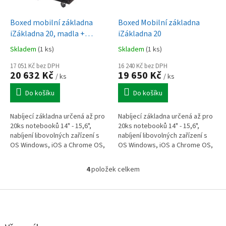
Boxed mobilní základna
Boxed Mobilní základna
iZákladna 20, madla +
iZákladna 20
kolečka
Skladem
(1 ks)
Skladem
(1 ks)
17 051 Kč bez DPH
16 240 Kč bez DPH
20 632 Kč
19 650 Kč
/ ks
/ ks
Do košíku
Do košíku
Nabíjecí základna určená až pro
Nabíjecí základna určená až pro
20ks notebooků 14" - 15,6",
20ks notebooků 14" - 15,6",
nabíjení libovolných zařízení s
nabíjení libovolných zařízení s
OS Windows, iOS a Chrome OS,
OS Windows, iOS a Chrome OS,
uzamykatelná pevná
uzamykatelná pevná
konstrukce, součást dodávky
konstrukce, volitelné
4
položek celkem
O
madla +...
příslušenství...
v
l
Z
á
á
d
p
a