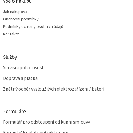
a
Vše o nákupu
c
t
í
Jak nakupovat
í
p
Obchodní podmínky
r
v
Podmínky ochrany osobních údajů
k
Kontakty
y
v
ý
p
Služby
i
s
Servisní pohotovost
u
Doprava a platba
Zpětný odběr vysloužilých elektrozařízení / baterií
Formuláře
Formulář pro odstoupení od kupní smlouvy
Formulář k uplatnění reklamace