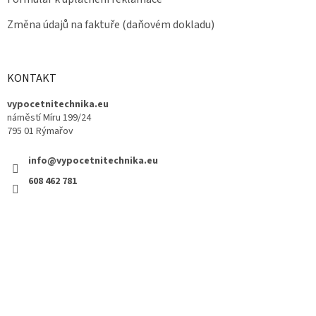
Změna údajů na faktuře (daňovém dokladu)
KONTAKT
vypocetnitechnika.eu
náměstí Míru 199/24
795 01 Rýmařov
info@vypocetnitechnika.eu
608 462 781