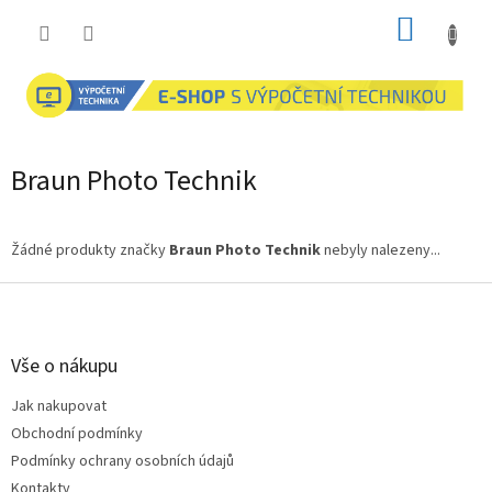
Přejít
NÁKUP
na
obsah
KOŠÍK
Braun Photo Technik
Žádné produkty značky
Braun Photo Technik
nebyly nalezeny...
Z
á
p
a
Vše o nákupu
t
Jak nakupovat
í
Obchodní podmínky
Podmínky ochrany osobních údajů
Kontakty