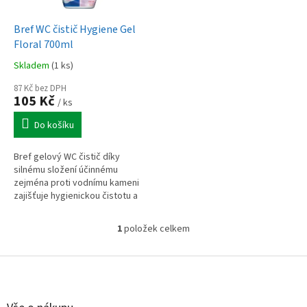
u
o
k
d
t
Bref WC čistič Hygiene Gel
u
ů
Floral 700ml
k
Skladem
(1 ks)
t
ů
87 Kč bez DPH
105 Kč
/ ks
Do košíku
Bref gelový WC čistič díky
silnému složení účinnému
zejména proti vodnímu kameni
zajišťuje hygienickou čistotu a
lesk vaší toalety. WC čistič po
aplikaci dodá vaší toaletě také...
1
položek celkem
O
v
l
Z
á
á
d
p
a