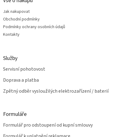
a
Vše o nákupu
c
t
í
Jak nakupovat
í
p
Obchodní podmínky
r
v
Podmínky ochrany osobních údajů
k
Kontakty
y
v
ý
p
Služby
i
s
Servisní pohotovost
u
Doprava a platba
Zpětný odběr vysloužilých elektrozařízení / baterií
Formuláře
Formulář pro odstoupení od kupní smlouvy
Formulář k uplatnění reklamace