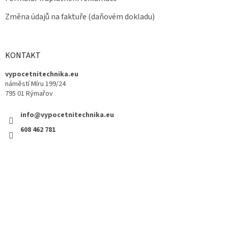
Změna údajů na faktuře (daňovém dokladu)
KONTAKT
vypocetnitechnika.eu
náměstí Míru 199/24
795 01 Rýmařov
info@vypocetnitechnika.eu
608 462 781