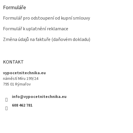
Formuláře
Formulář pro odstoupení od kupní smlouvy
Formulář k uplatnění reklamace
Změna údajů na faktuře (daňovém dokladu)
KONTAKT
vypocetnitechnika.eu
náměstí Míru 199/24
795 01 Rýmařov
info@vypocetnitechnika.eu
608 462 781