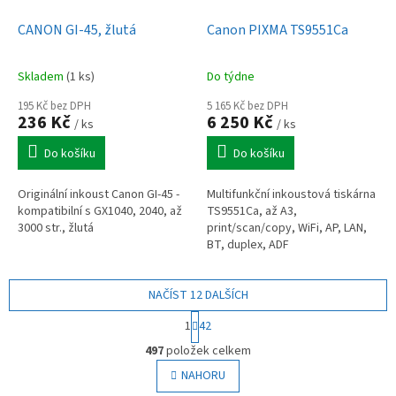
CANON GI-45, žlutá
Canon PIXMA TS9551Ca
Skladem
(1 ks)
Do týdne
195 Kč bez DPH
5 165 Kč bez DPH
236 Kč
6 250 Kč
/ ks
/ ks
Do košíku
Do košíku
Originální inkoust Canon GI-45 -
Multifunkční inkoustová tiskárna
kompatibilní s GX1040, 2040, až
TS9551Ca, až A3,
3000 str., žlutá
print/scan/copy, WiFi, AP, LAN,
BT, duplex, ADF
NAČÍST 12 DALŠÍCH
S
1
42
t
O
r
497
položek celkem
v
á
l
NAHORU
n
á
k