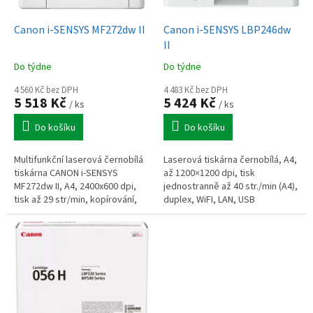
u
o
k
d
t
Canon i-SENSYS MF272dw II
Canon i-SENSYS LBP246dw
u
ů
II
k
Do týdne
Do týdne
t
ů
4 560 Kč bez DPH
4 483 Kč bez DPH
5 518 Kč
5 424 Kč
/ ks
/ ks
Do košíku
Do košíku
Multifunkční laserová černobílá
Laserová tiskárna černobílá, A4,
tiskárna CANON i-SENSYS
až 1200×1200 dpi, tisk
MF272dw II, A4, 2400x600 dpi,
jednostranně až 40 str./min (A4),
tisk až 29 str/min, kopírování,
duplex, WiFI, LAN, USB
barevný skener 600x600 dpi,
duplex, WiFi, LAN, USB