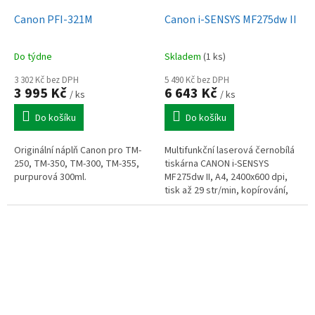
Canon PFI-321M
Canon i-SENSYS MF275dw II
Do týdne
Skladem
(1 ks)
3 302 Kč bez DPH
5 490 Kč bez DPH
3 995 Kč
6 643 Kč
/ ks
/ ks
Do košíku
Do košíku
Originální náplň Canon pro TM-
Multifunkční laserová černobílá
250, TM-350, TM-300, TM-355,
tiskárna CANON i-SENSYS
purpurová 300ml.
MF275dw II, A4, 2400x600 dpi,
tisk až 29 str/min, kopírování,
barevný skener 600x600 dpi,
duplex, fax, ADF, WiFi, LAN, USB