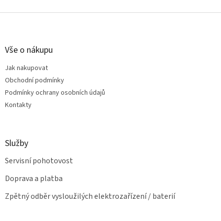
o
d
v
Z
a
á
c
á
n
í
p
í
p
a
Vše o nákupu
r
t
v
Jak nakupovat
í
k
Obchodní podmínky
y
v
Podmínky ochrany osobních údajů
ý
Kontakty
p
i
s
u
Služby
Servisní pohotovost
Doprava a platba
Zpětný odběr vysloužilých elektrozařízení / baterií