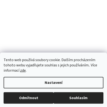
Tento web používá soubory cookie. Dalším procházením
tohoto webu vyjadřujete souhlas s jejich používáním.. Více
informací
zde
.
Vytvořil Shoptet
Nastavení
Copyright 2026
vypocetnitechnika.eu
. Všechna práva vyhrazena.
Odmítnout
Souhlasím
Upravit nastavení cookies