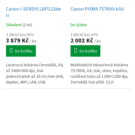
Canon i-SENSYS LBP122dw
Canon PIXMA TS7650i bílá
II
Skladem
(1 ks)
Do týdne
3 206 Kč bez DPH
1 655 Kč bez DPH
3 879 Kč
2 002 Kč
/ ks
/ ks
Do košíku
Do košíku
Laserová tiskárna černobílá, A4,
Multifunkční inkoustová tiskárna
až 2400×600 dpi, tisk
TS7650i, A4, tisk, sken, kopírka,
jednostranně až 29 str./min (A4),
rozlišení tisku až 1200×1200 dpi,
duplex, WiFI, LAN, USB
černobílý tisk přibl. 15,0
obr./min, barevný tisk přibl. 10
obr./min, WiFi,...