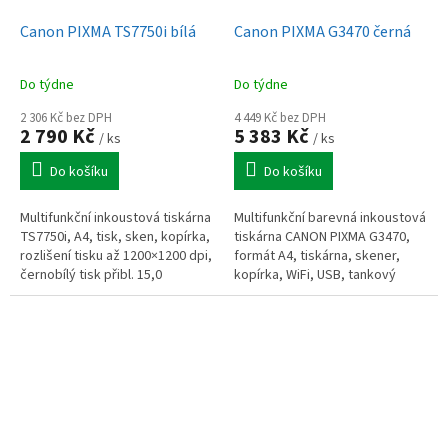
Canon PIXMA TS7750i bílá
Canon PIXMA G3470 černá
Do týdne
Do týdne
2 306 Kč bez DPH
4 449 Kč bez DPH
2 790 Kč
5 383 Kč
/ ks
/ ks
Do košíku
Do košíku
Multifunkční inkoustová tiskárna
Multifunkční barevná inkoustová
TS7750i, A4, tisk, sken, kopírka,
tiskárna CANON PIXMA G3470,
rozlišení tisku až 1200×1200 dpi,
formát A4, tiskárna, skener,
černobílý tisk přibl. 15,0
kopírka, WiFi, USB, tankový
obr./min, barevný tisk přibl. 10
systém
obr./min, WiFi,...