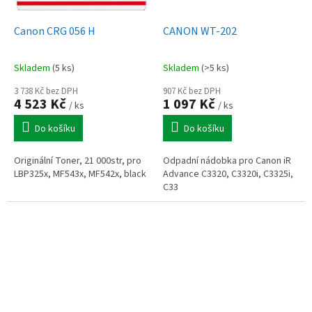
Canon CRG 056 H
CANON WT-202
Skladem
(5 ks)
Skladem
(>5 ks)
3 738 Kč bez DPH
907 Kč bez DPH
4 523 Kč
1 097 Kč
/ ks
/ ks
Do košíku
Do košíku
Originální Toner, 21 000str, pro
Odpadní nádobka pro Canon iR
LBP325x, MF543x, MF542x, black
Advance C3320, C3320i, C3325i,
C33