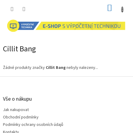
Přejít
NÁKUP
na
obsah
KOŠÍK
Cillit Bang
Žádné produkty značky
Cillit Bang
nebyly nalezeny...
Z
á
p
a
Vše o nákupu
t
Jak nakupovat
í
Obchodní podmínky
Podmínky ochrany osobních údajů
Kontakty